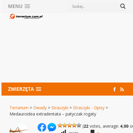
MENU
ZWIERZĘTA
Terrarium
>
Owady
>
Straszyki
>
Straszyki - Opisy
>
Medauroidea extradentata – patyczak rogaty
(
22
votes, average:
4,00
ou