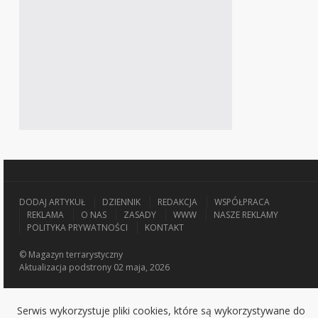
DODAJ ARTYKUŁ
DZIENNIK
REDAKCJA
WSPÓŁPRACA
REKLAMA
O NAS
ZASADY
WWW
NASZE REKLAMY
POLITYKA PRYWATNOŚCI
KONTAKT
© Magazyn terrarystyczny
Aktualizacja
podstrony 02 maja, 2026
Serwis wykorzystuje pliki cookies, które są wykorzystywane do