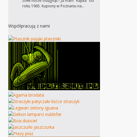
żółw może osiągnąć? Ja mam "Kajtka" od
roku 1965. Kupiony w Poznaniu na…
Współpracują z nami