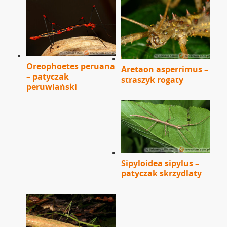
Oreophoetes peruana
Aretaon asperrimus –
– patyczak
straszyk rogaty
peruwiański
Sipyloidea sipylus –
patyczak skrzydlaty