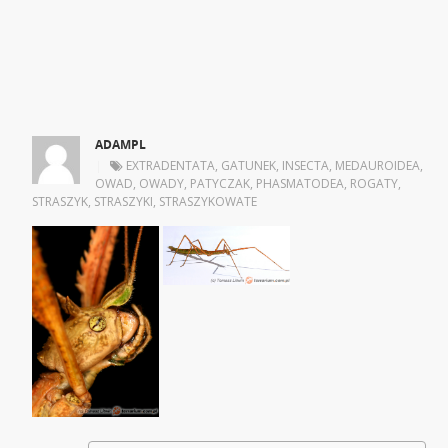
ADAMPL
|
EXTRADENTATA
,
GATUNEK
,
INSECTA
,
MEDAUROIDEA
,
OWAD
,
OWADY
,
PATYCZAK
,
PHASMATODEA
,
ROGATY
,
STRASZYK
,
STRASZYKI
,
STRASZYKOWATE