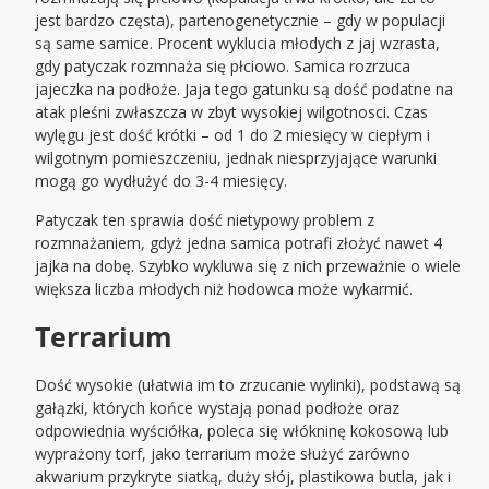
jest bardzo częsta), partenogenetycznie – gdy w populacji
są same samice. Procent wyklucia młodych z jaj wzrasta,
gdy patyczak rozmnaża się płciowo. Samica rozrzuca
jajeczka na podłoże. Jaja tego gatunku są dość podatne na
atak pleśni zwłaszcza w zbyt wysokiej wilgotnosci. Czas
wylęgu jest dość krótki – od 1 do 2 miesięcy w ciepłym i
wilgotnym pomieszczeniu, jednak niesprzyjające warunki
mogą go wydłużyć do 3-4 miesięcy.
Patyczak ten sprawia dość nietypowy problem z
rozmnażaniem, gdyż jedna samica potrafi złożyć nawet 4
jajka na dobę. Szybko wykluwa się z nich przeważnie o wiele
większa liczba młodych niż hodowca może wykarmić.
Terrarium
Dość wysokie (ułatwia im to zrzucanie wylinki), podstawą są
gałązki, których końce wystają ponad podłoże oraz
odpowiednia wyściółka, poleca się włókninę kokosową lub
wyprażony torf, jako terrarium może służyć zarówno
akwarium przykryte siatką, duży słój, plastikowa butla, jak i