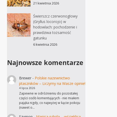
21 kwietnia 2026
Świerszcz czerwonogłowy
(Gryllus locorojo) w
hodowlach: pochodzenie i
prawdziwa tożsamość
gatunku
6 kwietnia 2026
Najnowsze komentarze
Brewer
-
Polskie nazewnictwo
ptaszników – Liczymy na Wasze opinie!
4 lipca 2026
Zapewne w odróżnieniu do pozostałej
części osób komentujących - nie miałem
pająka nigdy, co najwyżej w kącie pokoju
(nawet o…
Szymon
-
Manica rubida – wścieklica