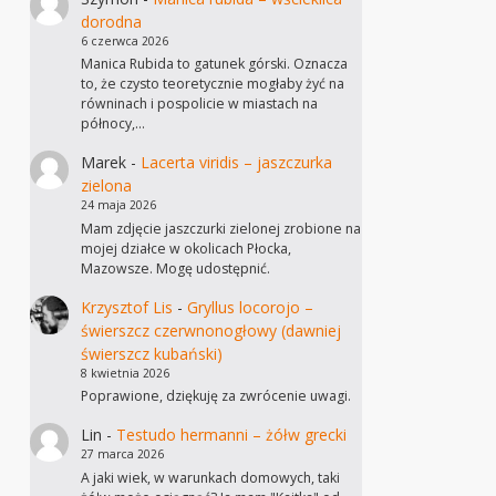
dorodna
6 czerwca 2026
Manica Rubida to gatunek górski. Oznacza
to, że czysto teoretycznie mogłaby żyć na
równinach i pospolicie w miastach na
północy,…
Marek
-
Lacerta viridis – jaszczurka
zielona
24 maja 2026
Mam zdjęcie jaszczurki zielonej zrobione na
mojej działce w okolicach Płocka,
Mazowsze. Mogę udostępnić.
Krzysztof Lis
-
Gryllus locorojo –
świerszcz czerwnonogłowy (dawniej
świerszcz kubański)
8 kwietnia 2026
Poprawione, dziękuję za zwrócenie uwagi.
Lin
-
Testudo hermanni – żółw grecki
27 marca 2026
A jaki wiek, w warunkach domowych, taki