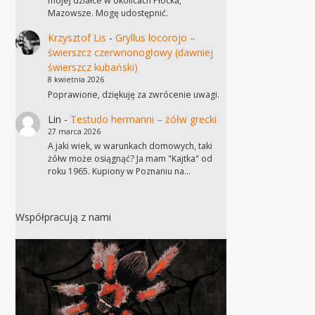
mojej działce w okolicach Płocka,
Mazowsze. Mogę udostępnić.
Krzysztof Lis
-
Gryllus locorojo –
świerszcz czerwnonogłowy (dawniej
świerszcz kubański)
8 kwietnia 2026
Poprawione, dziękuję za zwrócenie uwagi.
Lin
-
Testudo hermanni – żółw grecki
27 marca 2026
A jaki wiek, w warunkach domowych, taki
żółw może osiągnąć? Ja mam "Kajtka" od
roku 1965. Kupiony w Poznaniu na…
Współpracują z nami