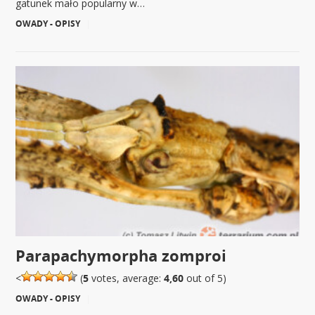
gatunek mało popularny w…
OWADY - OPISY
|
Parapachymorpha zomproi
<
(
5
votes, average:
4,60
out of 5)
OWADY - OPISY
|