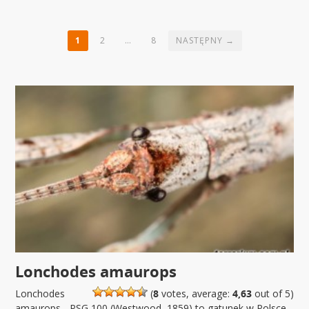
1
2
…
8
NASTĘPNY →
Lonchodes amaurops
Lonchodes
(
8
votes, average:
4,63
out of 5)
amaurops - PSG 100 (Westwood, 1859) to gatunek w Polsce