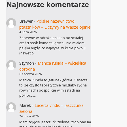
Najnowsze komentarze
Brewer
-
Polskie nazewnictwo
ptaszników – Liczymy na Wasze opinie!
4 lipca 2026
Zapewne w odróżnieniu do pozostałej
części osób komentujących - nie miałem
pająka nigdy, co najwyżej w kącie pokoju
(nawet o…
Szymon
-
Manica rubida – wścieklica
dorodna
6 czerwca 2026
Manica Rubida to gatunek górski. Oznacza
to, że czysto teoretycznie mogłaby żyć na
równinach i pospolicie w miastach na
północy,…
Marek
-
Lacerta viridis – jaszczurka
zielona
24 maja 2026
Mam zdjęcie jaszczurki zielonej zrobione na