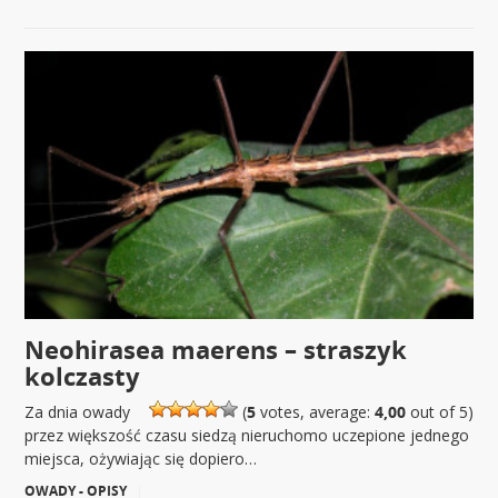
Neohirasea maerens – straszyk
kolczasty
Za dnia owady
(
5
votes, average:
4,00
out of 5)
przez większość czasu siedzą nieruchomo uczepione jednego
miejsca, ożywiając się dopiero…
OWADY - OPISY
|