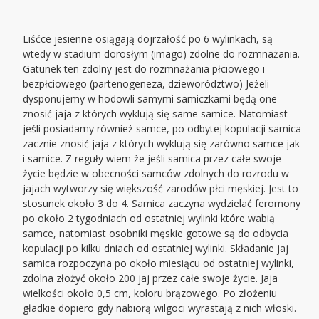
Liśćce jesienne osiągają dojrzałość po 6 wylinkach, są
wtedy w stadium dorosłym (imago) zdolne do rozmnażania.
Gatunek ten zdolny jest do rozmnażania płciowego i
bezpłciowego (partenogeneza, dzieworództwo) Jeżeli
dysponujemy w hodowli samymi samiczkami będą one
znosić jaja z których wyklują się same samice. Natomiast
jeśli posiadamy również samce, po odbytej kopulacji samica
zacznie znosić jaja z których wyklują się zarówno samce jak
i samice. Z reguły wiem że jeśli samica przez całe swoje
życie będzie w obecności samców zdolnych do rozrodu w
jajach wytworzy się większość zarodów płci męskiej. Jest to
stosunek około 3 do 4. Samica zaczyna wydzielać feromony
po około 2 tygodniach od ostatniej wylinki które wabią
samce, natomiast osobniki męskie gotowe są do odbycia
kopulacji po kilku dniach od ostatniej wylinki. Składanie jaj
samica rozpoczyna po około miesiącu od ostatniej wylinki,
zdolna złożyć około 200 jaj przez całe swoje życie. Jaja
wielkości około 0,5 cm, koloru brązowego. Po złożeniu
gładkie dopiero gdy nabiorą wilgoci wyrastają z nich włoski.