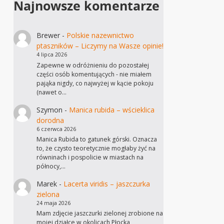
Najnowsze komentarze
Brewer
-
Polskie nazewnictwo
ptaszników – Liczymy na Wasze opinie!
4 lipca 2026
Zapewne w odróżnieniu do pozostałej
części osób komentujących - nie miałem
pająka nigdy, co najwyżej w kącie pokoju
(nawet o…
Szymon
-
Manica rubida – wścieklica
dorodna
6 czerwca 2026
Manica Rubida to gatunek górski. Oznacza
to, że czysto teoretycznie mogłaby żyć na
równinach i pospolicie w miastach na
północy,…
Marek
-
Lacerta viridis – jaszczurka
zielona
24 maja 2026
Mam zdjęcie jaszczurki zielonej zrobione na
mojej działce w okolicach Płocka,