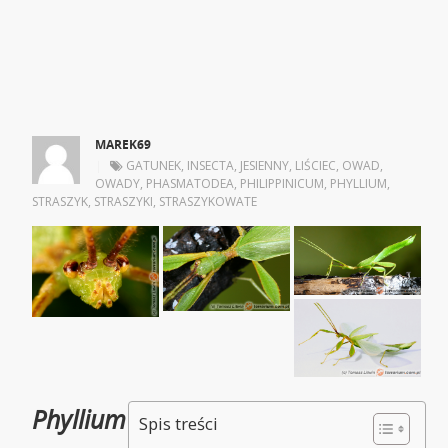
MAREK69
|
GATUNEK
,
INSECTA
,
JESIENNY
,
LIŚCIEC
,
OWAD
,
OWADY
,
PHASMATODEA
,
PHILIPPINICUM
,
PHYLLIUM
,
STRASZYK
,
STRASZYKI
,
STRASZYKOWATE
Phyllium
Spis treści