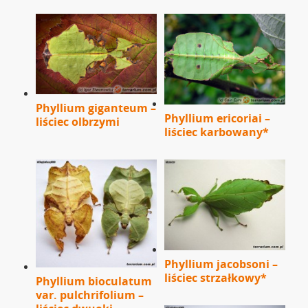
Phyllium giganteum –
Phyllium ericoriai –
liściec olbrzymi
liściec karbowany*
Phyllium jacobsoni –
liściec strzałkowy*
Phyllium bioculatum
var. pulchrifolium –