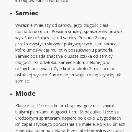
im odpowiednich warunków.
Samiec
Wyraźnie mniejszy od samicy, jego długość ciała
dochodzi do 6 cm. Posiada smukły, spłaszczony odwłok
wyraźnie różniący się od samicy. Posiada 2 pary
przeźroczystych skrzydeł pokrywających ciało samca,
które umożliwiają mu lot w poszukiwaniu partnerki.
Samiec posiada znacznie dłuższe czułka od samicy
długości 2/3 odwłoka. Samiec koloru zielonego w
różnych odcieniach. Żyje krótko około 2 miesiące po
ostatniej wylince. Samce dojrzewają trochę szybciej niż
samice.
Młode
Klujące się liśćce są koloru brązowego z nielicznymi
białymi plamkami, długości 1 cm. Młodziutkie liśćce są
urodzonymi sprinterami dopiero po około 2 tygodniach
ich zapał szybkiego poruszania się maleje. Po kilku dniach
zmieniają kolor na zielony. Przez lata hodowli wykształcił