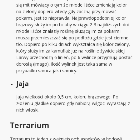
się mit mówiący o tym że młode liśćce zmieniają kolor
na zielony dopiero wtedy gdy zaczną przyjmować
pokarm. Jest to nieprawda. Najprawdopodobniej kolor
brązowy służy im po to aby w ciągu 2-3 najbliższych dni
młode liśćce znalazły roślinę służącą im za pokarm i
muszą przemieszczać się po podłożu gdzie jest ciemne
tło. Dopiero po kilku dniach wykształca się kolor zielony,
który służy im za kamuflaż już na roślinie żywicielskiej.
Larwy przechodzą 6 linień, po 6 wylince przyjmują postać
dorosłą (imago). Ilość wylinek jest taka sama w
przypadku samca jak i samicy.
Jaja
Jaja wielkości około 0,5 cm, koloru brązowego. Po
złożeniu gładkie dopiero gdy nabiorą wilgoci wyrastają z
nich włoski.
Terrarium
Terrarium to jeden z ważniejszych aspektów w hodowli