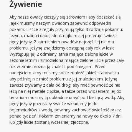
Żywienie
Aby nasze owady cieszyły się zdrowiem i aby doczekać się
jajek musimy naszym owadom zapewnić odpowiedni
pokarm. Liśćce z reguły przyjmują tylko 3 rodzaje pokarmu:
jeżyna, malina i dąb. Jednak najbardziej preferuje świeże
pędy jeżyny. Z karmieniem owadów najczęściej nie ma
problemu, jeżynę znajdziemy dostępną cały rok w lesie.
Występują jej 2 odmiany letnia mająca zielone liście w
sezonie letnim i zimozielona mająca zielone liście przez cały
rok w zimie można ją znaleźć pod śniegiem. Przed
nadejściem zimy musimy sobie znaleźć jakieś stanowiska
aby później nie mieć problemu z jej znalezieniem. Jeżynę
zawsze zrywamy z dala od drogi aby mieć pewność że nie
leżą na niej metale ciężkie, a także przed włożeniem jej do
terrarium musimy ją dokładnie umyć pod bieżącą wodą. Aby
pędy jeżyny pozostały świeże wkładamy je do
pojemniczków z wodą, powinny zachować świeżość przez
ponad tydzień. Pokarm zmieniamy na nowy co około 7 dni
lub gdy liście zostaną wcześniej zjedzone.