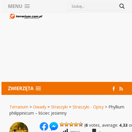
MENU
ZWIERZĘTA
Terrarium
>
Owady
>
Straszyki
>
Straszyki - Opisy
>
Phyllium
philippinicum – liściec jesienny
(
6
votes, average:
4,33
ou