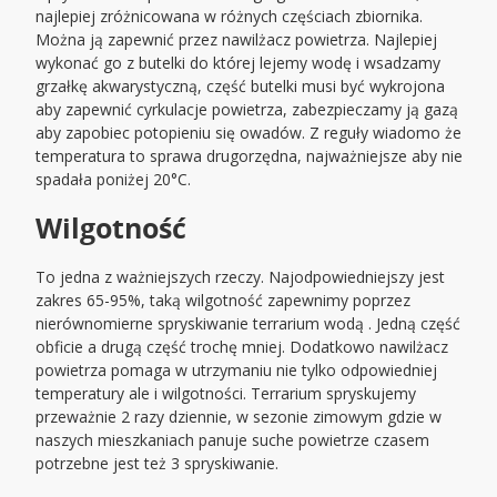
najlepiej zróżnicowana w różnych częściach zbiornika.
Można ją zapewnić przez nawilżacz powietrza. Najlepiej
wykonać go z butelki do której lejemy wodę i wsadzamy
grzałkę akwarystyczną, część butelki musi być wykrojona
aby zapewnić cyrkulacje powietrza, zabezpieczamy ją gazą
aby zapobiec potopieniu się owadów. Z reguły wiadomo że
temperatura to sprawa drugorzędna, najważniejsze aby nie
spadała poniżej 20°C.
Wilgotność
To jedna z ważniejszych rzeczy. Najodpowiedniejszy jest
zakres 65-95%, taką wilgotność zapewnimy poprzez
nierównomierne spryskiwanie terrarium wodą . Jedną część
obficie a drugą część trochę mniej. Dodatkowo nawilżacz
powietrza pomaga w utrzymaniu nie tylko odpowiedniej
temperatury ale i wilgotności. Terrarium spryskujemy
przeważnie 2 razy dziennie, w sezonie zimowym gdzie w
naszych mieszkaniach panuje suche powietrze czasem
potrzebne jest też 3 spryskiwanie.