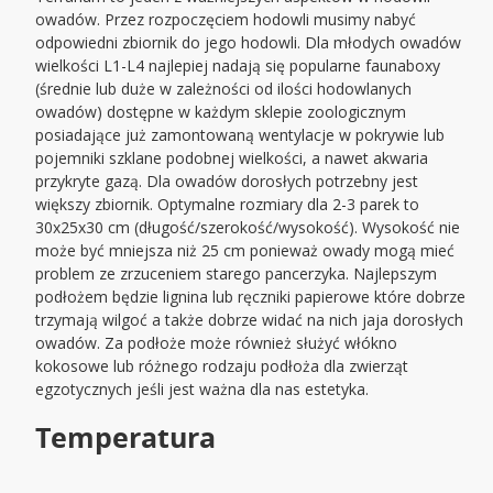
owadów. Przez rozpoczęciem hodowli musimy nabyć
odpowiedni zbiornik do jego hodowli. Dla młodych owadów
wielkości L1-L4 najlepiej nadają się popularne faunaboxy
(średnie lub duże w zależności od ilości hodowlanych
owadów) dostępne w każdym sklepie zoologicznym
posiadające już zamontowaną wentylacje w pokrywie lub
pojemniki szklane podobnej wielkości, a nawet akwaria
przykryte gazą. Dla owadów dorosłych potrzebny jest
większy zbiornik. Optymalne rozmiary dla 2-3 parek to
30x25x30 cm (długość/szerokość/wysokość). Wysokość nie
może być mniejsza niż 25 cm ponieważ owady mogą mieć
problem ze zrzuceniem starego pancerzyka. Najlepszym
podłożem będzie lignina lub ręczniki papierowe które dobrze
trzymają wilgoć a także dobrze widać na nich jaja dorosłych
owadów. Za podłoże może również służyć włókno
kokosowe lub różnego rodzaju podłoża dla zwierząt
egzotycznych jeśli jest ważna dla nas estetyka.
Temperatura