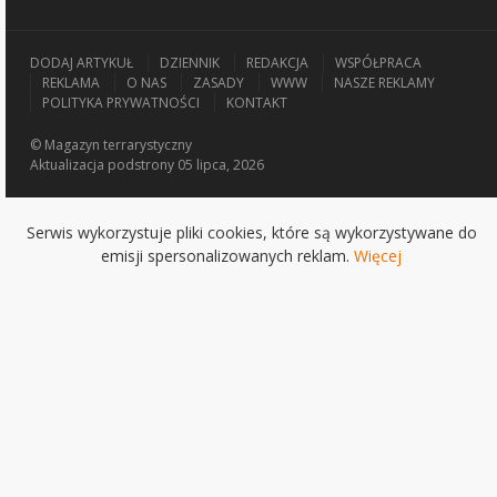
DODAJ ARTYKUŁ
DZIENNIK
REDAKCJA
WSPÓŁPRACA
REKLAMA
O NAS
ZASADY
WWW
NASZE REKLAMY
POLITYKA PRYWATNOŚCI
KONTAKT
© Magazyn terrarystyczny
Aktualizacja
podstrony 05 lipca, 2026
Serwis wykorzystuje pliki cookies, które są wykorzystywane do
emisji spersonalizowanych reklam.
Więcej