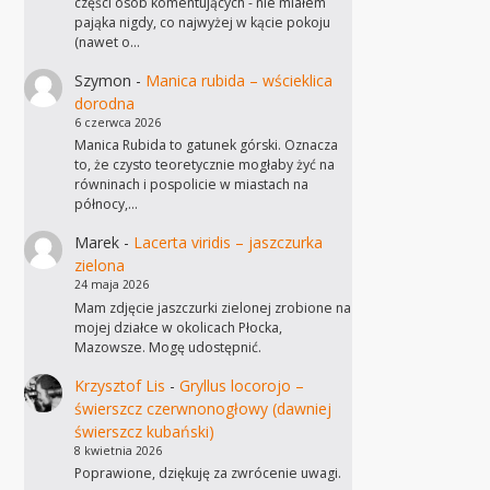
części osób komentujących - nie miałem
pająka nigdy, co najwyżej w kącie pokoju
(nawet o…
Szymon
-
Manica rubida – wścieklica
dorodna
6 czerwca 2026
Manica Rubida to gatunek górski. Oznacza
to, że czysto teoretycznie mogłaby żyć na
równinach i pospolicie w miastach na
północy,…
Marek
-
Lacerta viridis – jaszczurka
zielona
24 maja 2026
Mam zdjęcie jaszczurki zielonej zrobione na
mojej działce w okolicach Płocka,
Mazowsze. Mogę udostępnić.
Krzysztof Lis
-
Gryllus locorojo –
świerszcz czerwnonogłowy (dawniej
świerszcz kubański)
8 kwietnia 2026
Poprawione, dziękuję za zwrócenie uwagi.