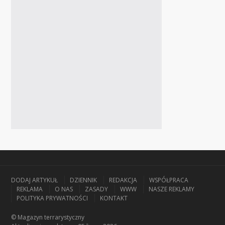
DODAJ ARTYKUŁ
DZIENNIK
REDAKCJA
WSPÓŁPRACA
REKLAMA
O NAS
ZASADY
WWW
NASZE REKLAMY
POLITYKA PRYWATNOŚCI
KONTAKT
© Magazyn terrarystyczny