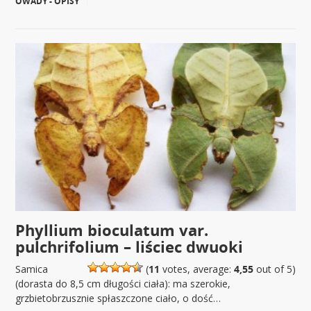
OWADY - OPISY
|
Phyllium bioculatum var.
pulchrifolium – liściec dwuoki
Samica
(
11
votes, average:
4,55
out of 5)
(dorasta do 8,5 cm długości ciała): ma szerokie,
grzbietobrzusznie spłaszczone ciało, o dość…