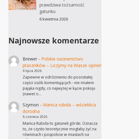
prawdziwa tożsamość
gatunku
6 kwietnia 2026
Najnowsze komentarze
Brewer
-
Polskie nazewnictwo
ptaszników – Liczymy na Wasze opinie!
4 lipca 2026
Zapewne w odróżnieniu do pozostałej
części osób komentujących - nie miałem
pająka nigdy, co najwyżej w kącie pokoju
(nawet o…
Szymon
-
Manica rubida – wścieklica
dorodna
6 czerwca 2026
Manica Rubida to gatunek górski. Oznacza
to, że czysto teoretycznie mogłaby żyć na
równinach i pospolicie w miastach na