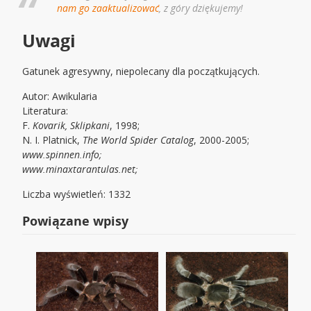
nam go zaaktualizować
, z góry dziękujemy!
Uwagi
Gatunek agresywny, niepolecany dla początkujących.
Autor: Awikularia
Literatura:
F.
Kovarik, Sklipkani
, 1998;
N. I. Platnick,
The World Spider Catalog
, 2000-2005;
www.spinnen.info;
www.minaxtarantulas.net;
Liczba wyświetleń: 1332
Powiązane wpisy