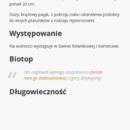
ponad 20 cm.
Duży, brązowy pająk, z pokroju ciała i ubarwienia podobny
do innych ptaszników z rodzaju
Hysterocrates
.
Występowanie
Na wolności występuje w Gwinei Równikowej i Kamerunie.
Biotop
Ten nagłowek wymaga uzupełnienia
pomóż
nam go zaaktualizować
, z góry dziękujemy!
Długowieczność