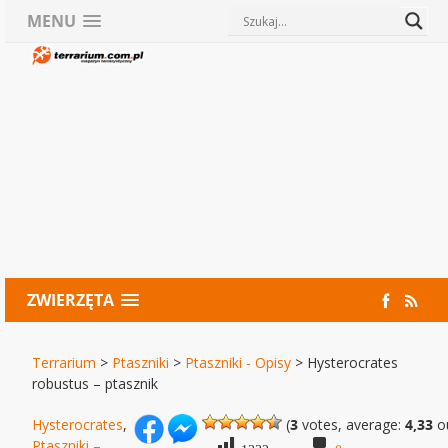
MENU
ZWIERZĘTA
Terrarium
>
Ptaszniki
>
Ptaszniki - Opisy
>
Hysterocrates
robustus – ptasznik
Hysterocrates
,
(
3
votes, average:
4,33
ou
Ptaszniki –