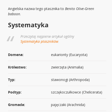
Angielska nazwa tego ptasznika to
Benito Olive-Green
baboon
.
Systematyka
Przeczytaj najpierw artykuł ogólny
Systematyka ptaszników
.
Domena:
eukarionty (Eucaryota)
Królestwo:
zwierzęta (Animalia)
Typ:
stawonogi (Arthropoda)
Podtyp:
szczękoczułkowce (Chelicerata)
Gromada:
pajęczaki (Arachnida)