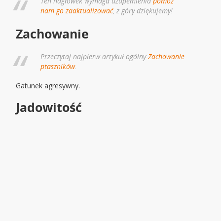
Ten nagłowek wymaga uzupełnienia
pomóż
nam go zaaktualizować
, z góry dziękujemy!
Zachowanie
Przeczytaj najpierw artykuł ogólny
Zachowanie
ptaszników
.
Gatunek agresywny.
Jadowitość