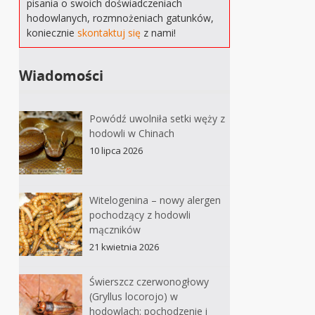
pisania o swoich doświadczeniach
hodowlanych, rozmnożeniach gatunków,
koniecznie
skontaktuj się
z nami!
Wiadomości
Powódź uwolniła setki węży z
hodowli w Chinach
10 lipca 2026
Witelogenina – nowy alergen
pochodzący z hodowli
mączników
21 kwietnia 2026
Świerszcz czerwonogłowy
(Gryllus locorojo) w
hodowlach: pochodzenie i