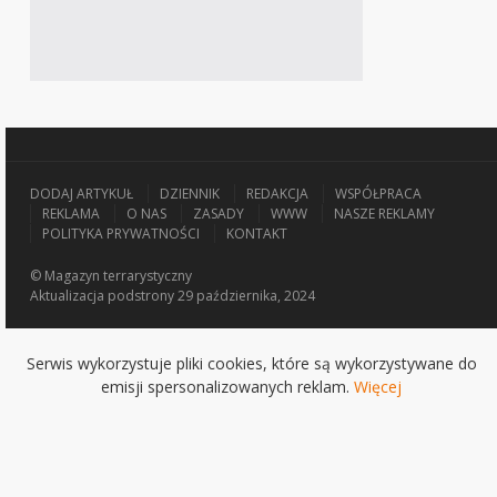
DODAJ ARTYKUŁ
DZIENNIK
REDAKCJA
WSPÓŁPRACA
REKLAMA
O NAS
ZASADY
WWW
NASZE REKLAMY
POLITYKA PRYWATNOŚCI
KONTAKT
© Magazyn terrarystyczny
Aktualizacja
podstrony 29 października, 2024
Serwis wykorzystuje pliki cookies, które są wykorzystywane do
emisji spersonalizowanych reklam.
Więcej