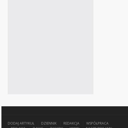
DODAJ ARTYKUŁ
DZIENNIK
REDAKCJA
WSPÓŁPRACA