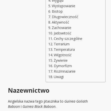
Wygląd
Występowanie
Biotop
Długowieczność
Aktywność
Zachowanie
Jadowitość
Cechy szczególne
Terrarium
Temperatura
Wilgotność
Żywienie
Dymorfizm
Rozmnażanie
Uwagi
Nazewnictwo
Angielska nazwa tego ptasznika to
Guinea Goliath
Baboon
i
Guinea Black Baboon
.