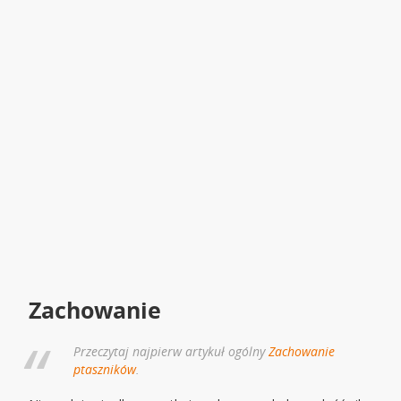
Zachowanie
Przeczytaj najpierw artykuł ogólny
Zachowanie
ptaszników
.