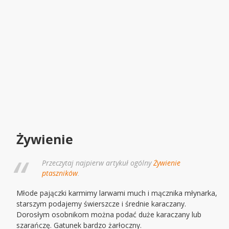
Żywienie
Przeczytaj najpierw artykuł ogólny
Żywienie
ptaszników
.
Młode pajączki karmimy larwami much i mącznika młynarka,
starszym podajemy świerszcze i średnie karaczany.
Dorosłym osobnikom można podać duże karaczany lub
szarańczę. Gatunek bardzo żarłoczny.