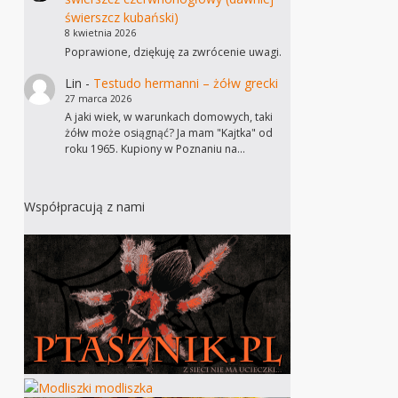
świerszcz kubański)
8 kwietnia 2026
Poprawione, dziękuję za zwrócenie uwagi.
Lin
-
Testudo hermanni – żółw grecki
27 marca 2026
A jaki wiek, w warunkach domowych, taki
żółw może osiągnąć? Ja mam "Kajtka" od
roku 1965. Kupiony w Poznaniu na…
Współpracują z nami