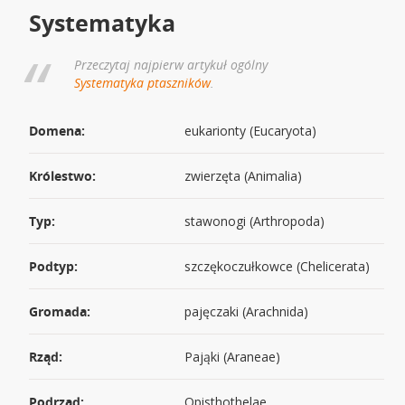
Systematyka
Przeczytaj najpierw artykuł ogólny
Systematyka ptaszników
.
Domena:
eukarionty (Eucaryota)
Królestwo:
zwierzęta (Animalia)
Typ:
stawonogi (Arthropoda)
Podtyp:
szczękoczułkowce (Chelicerata)
Gromada:
pajęczaki (Arachnida)
Rząd:
Pająki (Araneae)
Podrząd:
Opisthothelae