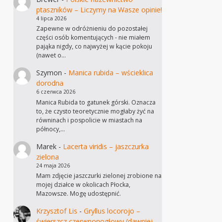
ptaszników – Liczymy na Wasze opinie!
4 lipca 2026
Zapewne w odróżnieniu do pozostałej
części osób komentujących - nie miałem
pająka nigdy, co najwyżej w kącie pokoju
(nawet o…
Szymon
-
Manica rubida – wścieklica
dorodna
6 czerwca 2026
Manica Rubida to gatunek górski. Oznacza
to, że czysto teoretycznie mogłaby żyć na
równinach i pospolicie w miastach na
północy,…
Marek
-
Lacerta viridis – jaszczurka
zielona
24 maja 2026
Mam zdjęcie jaszczurki zielonej zrobione na
mojej działce w okolicach Płocka,
Mazowsze. Mogę udostępnić.
Krzysztof Lis
-
Gryllus locorojo –
świerszcz czerwnonogłowy (dawniej