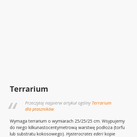
Terrarium
Przeczytaj najpierw artykuł ogólny
Terrarium
dla ptaszników
.
Wymaga terrarium o wymiarach 25/25/25 cm. Wsypujemy
do niego kilkunastocentymetrową warstwę podłoża (torfu
lub substratu kokosowego).
Hysterocrates ederi
kopie