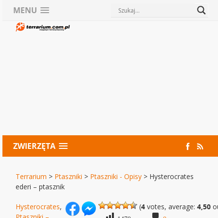
MENU
ZWIERZĘTA
Terrarium
>
Ptaszniki
>
Ptaszniki - Opisy
>
Hysterocrates
ederi – ptasznik
Hysterocrates
,
(
4
votes, average:
4,50
ou
Ptaszniki –