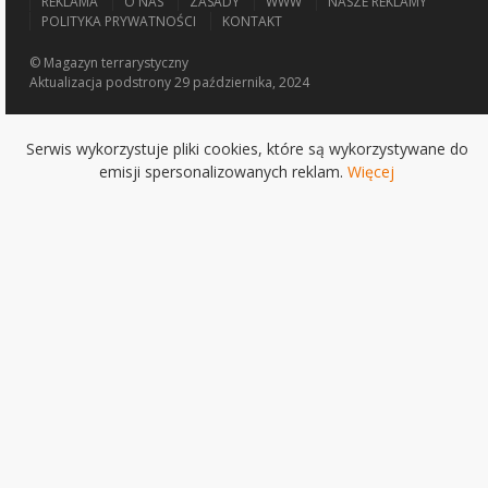
REKLAMA
O NAS
ZASADY
WWW
NASZE REKLAMY
POLITYKA PRYWATNOŚCI
KONTAKT
© Magazyn terrarystyczny
Aktualizacja
podstrony 29 października, 2024
Serwis wykorzystuje pliki cookies, które są wykorzystywane do
emisji spersonalizowanych reklam.
Więcej