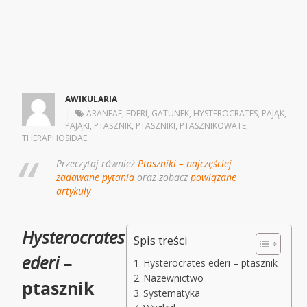
AWIKULARIA
|
ARANEAE
,
EDERI
,
GATUNEK
,
HYSTEROCRATES
,
PAJĄK
,
PAJĄKI
,
PTASZNIK
,
PTASZNIKI
,
PTASZNIKOWATE
,
THERAPHOSIDAE
Przeczytaj również
Ptaszniki – najczęściej
zadawane pytania
oraz zobacz
powiązane
artykuły
Hysterocrates
Spis treści
ederi
–
Hysterocrates ederi – ptasznik
Nazewnictwo
ptasznik
Systematyka