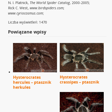
N. I. Platnick,
The World Spider Catalog
, 2000-2005;
Rick C. West,
www.birdspiders.com;
www.cyriocosmus.com
;
Liczba wyświetleń: 1470
Powiązane wpisy
Hysterocrates
Hysterocrates
crassipes – ptasznik
hercules – ptasznik
herkules