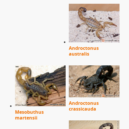
Androctonus
australis
Androctonus
crassicauda
Mesobuthus
martensii