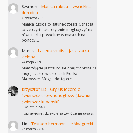
Szymon
-
Manica rubida – wścieklica
dorodna
6 czerwca 2026
Manica Rubida to gatunek górski. Oznacza
to, że czysto teoretycznie mogłaby żyć na
równinach i pospolicie w miastach na
północy,…
Marek
-
Lacerta viridis – jaszczurka
zielona
24 maja 2026
Mam zdjęcie jaszczurki zielonej zrobione na
mojej działce w okolicach Płocka,
Mazowsze. Mogę udostępnić.
Krzysztof Lis
-
Gryllus locorojo –
świerszcz czerwnonogłowy (dawniej
świerszcz kubański)
8 kwietnia 2026
Poprawione, dziękuję za zwrócenie uwagi.
Lin
-
Testudo hermanni – żółw grecki
27 marca 2026