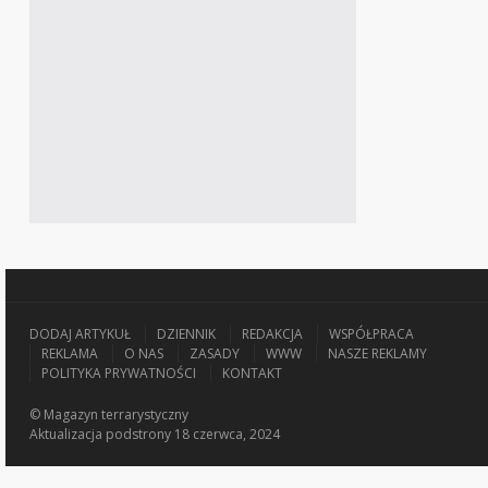
DODAJ ARTYKUŁ
DZIENNIK
REDAKCJA
WSPÓŁPRACA
REKLAMA
O NAS
ZASADY
WWW
NASZE REKLAMY
POLITYKA PRYWATNOŚCI
KONTAKT
© Magazyn terrarystyczny
Aktualizacja
podstrony 18 czerwca, 2024