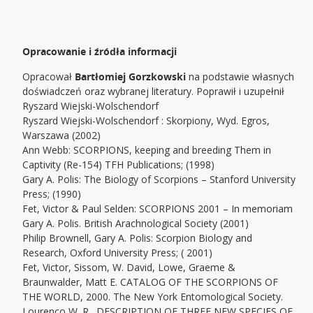
Opracowanie i źródła informacji
Opracował
Bartłomiej Gorzkowski
na podstawie własnych
doświadczeń oraz wybranej literatury. Poprawił i uzupełnił
Ryszard Wiejski-Wolschendorf
Ryszard Wiejski-Wolschendorf : Skorpiony, Wyd. Egros,
Warszawa (2002)
Ann Webb: SCORPIONS, keeping and breeding Them in
Captivity (Re-154) TFH Publications; (1998)
Gary A. Polis: The Biology of Scorpions – Stanford University
Press; (1990)
Fet, Victor & Paul Selden: SCORPIONS 2001 – In memoriam
Gary A. Polis. British Arachnological Society (2001)
Philip Brownell, Gary A. Polis: Scorpion Biology and
Research, Oxford University Press; ( 2001)
Fet, Victor, Sissom, W. David, Lowe, Graeme &
Braunwalder, Matt E. CATALOG OF THE SCORPIONS OF
THE WORLD, 2000. The New York Entomological Society.
Lourenço W. R., DESCRIPTION OF THREE NEW SPECIES OF