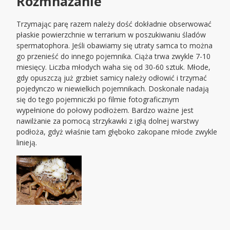
Rozmnażanie
Trzymając parę razem należy dość dokładnie obserwować
płaskie powierzchnie w terrarium w poszukiwaniu śladów
spermatophora. Jeśli obawiamy się utraty samca to można
go przenieść do innego pojemnika. Ciąża trwa zwykle 7-10
miesięcy. Liczba młodych waha się od 30-60 sztuk. Młode,
gdy opuszczą już grzbiet samicy należy odłowić i trzymać
pojedynczo w niewielkich pojemnikach. Doskonale nadają
się do tego pojemniczki po filmie fotograficznym
wypełnione do połowy podłożem. Bardzo ważne jest
nawilżanie za pomocą strzykawki z igłą dolnej warstwy
podłoża, gdyż właśnie tam głęboko zakopane młode zwykle
linieją.