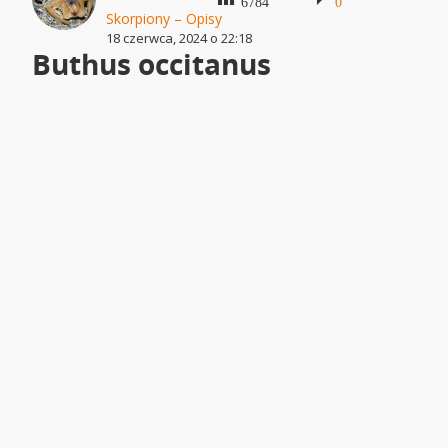
6784
0
Skorpiony – Opisy
18 czerwca, 2024 o 22:18
Buthus occitanus