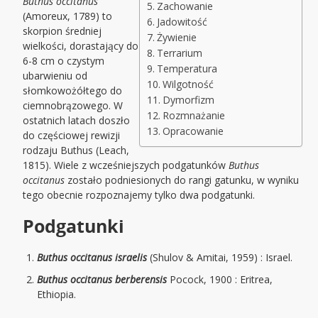
Buthus occitanus
Zachowanie
(Amoreux, 1789) to
Jadowitość
skorpion średniej
Żywienie
wielkości, dorastający do
Terrarium
6-8 cm o czystym
Temperatura
ubarwieniu od
Wilgotność
słomkowożółtego do
Dymorfizm
ciemnobrązowego. W
Rozmnażanie
ostatnich latach doszło
Opracowanie
do częściowej rewizji
rodzaju Buthus (Leach,
1815). Wiele z wcześniejszych podgatunków
Buthus
occitanus
zostało podniesionych do rangi gatunku, w wyniku
tego obecnie rozpoznajemy tylko dwa podgatunki.
Podgatunki
Buthus occitanus israelis
(Shulov & Amitai, 1959) : Israel.
Buthus occitanus berberensis
Pocock, 1900 : Eritrea,
Ethiopia.