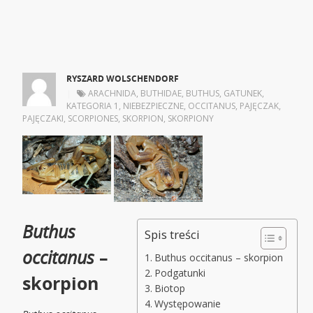
RYSZARD WOLSCHENDORF
|
ARACHNIDA
,
BUTHIDAE
,
BUTHUS
,
GATUNEK
,
KATEGORIA 1
,
NIEBEZPIECZNE
,
OCCITANUS
,
PAJĘCZAK
,
PAJĘCZAKI
,
SCORPIONES
,
SKORPION
,
SKORPIONY
Buthus
Spis treści
occitanus
–
Buthus occitanus – skorpion
Podgatunki
skorpion
Biotop
Występowanie