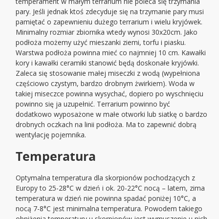
temperament w małym terrarium nie poleca się trzymania
pary. Jeśli jednak ktoś zdecyduje się na trzymanie pary musi
pamiętać o zapewnieniu dużego terrarium i wielu kryjówek.
Minimalny rozmiar zbiornika wtedy wynosi 30x20cm. Jako
podłoża możemy użyć mieszanki ziemi, torfu i piasku.
Warstwa podłoża powinna mieć co najmniej 10 cm. Kawałki
kory i kawałki ceramiki stanowić będą doskonałe kryjówki.
Zaleca się stosowanie małej miseczki z wodą (wypełniona
częściowo czystym, bardzo drobnym żwirkiem). Woda w
takiej miseczce powinna wysychać, dopiero po wyschnięciu
powinno się ja uzupełnić. Terrarium powinno być
dodatkowo wyposażone w małe otworki lub siatkę o bardzo
drobnych oczkach na linii podłoża. Ma to zapewnić dobrą
wentylację pojemnika.
Temperatura
Optymalna temperatura dla skorpionów pochodzących z
Europy to 25-28°C w dzień i ok. 20-22°C nocą – latem, zima
temperatura w dzień nie powinna spadać poniżej 10°C, a
nocą 7-8°C jest minimalna temperatura. Powodem takiego
obniżenia temperatury u skorpionów jest wymuszenie u nich