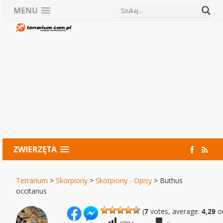
MENU
ZWIERZĘTA
Terrarium
>
Skorpiony
>
Skorpiony - Opisy
>
Buthus
occitanus
(
7
votes, average:
4,29
ou