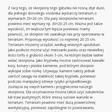
Z racji tego, że skorpiony tego gatunku nie rosną zbyt duże,
dla jednego dorosłego osobnika wystarczy terrarium o
wymiarach 25×20 cm. Dla pary skorpionów terrarium
powinno mieć wymiary np. 30×20-25 cm. Ważna jest także
wysokość, im większa tym lepsza ponieważ mamy
pewność, że skorpion nie zaatakuje nas przy operowaniu w
terrarium. Proponuję wysokość co najmniej 20-25 cm.
Terrarium możemy urządzić według własnych upodobań.
Jako podłoże można użyć mieszanki piasku oraz niewielkiej
ilości torfu o grubości około 5 cm, na którym będzie ładnie
widać skorpiona. Jako kryjówkę można zastosować kawałki
kory, konary i płaskie kamienie, pod którymi skorpion
wykopie sobie norkę. Używając kamieni należy jednak
zwrócić uwagę na stabilność takiej kryjówki, ponieważ
podczas manipulacji istnieje ryzyko przypadkowego
zsunięcia się owych kamieni i przygniecenia naszego
skorpiona. Dla urozmaicenia można także użyć sukulentów
lub traw pustynnych, które zniosą surowe warunki w
terrarium. Terrarium powinno mieć dużą powierzchnię
wentylacyjną, ponieważ zapobiegnie to powstawaniu