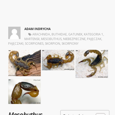
ADAM INDRYCHA
|
ARACHNIDA
,
BUTHIDAE
,
GATUNEK
,
KATEGORIA 1
,
MARTENSII
,
MESOBUTHUS
,
NIEBEZPIECZNE
,
PAJĘCZAK
,
PAJĘCZAKI
,
SCORPIONES
,
SKORPION
,
SKORPIONY
Mesobuthus