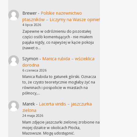
Brewer
-
Polskie nazewnictwo
ptaszników – Liczymy na Wasze opinie!
4 lipca 2026
Zapewne w odróżnieniu do pozostałej
części osób komentujących - nie miałem
pająka nigdy, co najwyżej w kącie pokoju
(nawet o…
Szymon
-
Manica rubida – wścieklica
dorodna
6 czerwca 2026
Manica Rubida to gatunek górski. Oznacza
to, że czysto teoretycznie mogłaby żyć na
równinach i pospolicie w miastach na
północy,…
Marek
-
Lacerta viridis – jaszczurka
zielona
24 maja 2026
Mam zdjęcie jaszczurki zielonej zrobione na
mojej działce w okolicach Płocka,
Mazowsze. Mogę udostępnić.