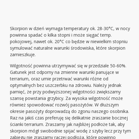
Skorpion w dzień wymaga temperatury ok. 28-30°C, w nocy
powinna spadać o kilka stopni i może sięgać temp.
pokojowej, nawet ok. 20°C co będzie w niewielkim stopniu
symulować naturalne warunki środowiska, które skorpion
zamieszkuje.
Wilgotność powinna utrzymywać się w przedziale 50-60%.
Gatunek jest odporny na zmienne warunki panujące w
terrarium, oraz umie przetrwać warunki różne od
optymalnych bez uszczerbku na zdrowiu. Należy jednak
pamięć, że przy podwyższonej wilgotności zwiększamy
szansę powstania grzybicy. Za wysoka wilgotność może
również spowodować rozwój pasożytów. W dłuższym
okresie pasożyty doprowadzą do zgonu naszego osobnika.
Raz na jakiś czas preferuję się delikatnie zraszanie bocznej
ścianki terrarium. Zraszamy jak najbliżej podłoże tak, aby
skorpion mógł swobodnie spijać wodę z szyby lecz przy tym
zabiegu nie zraszamy raczej podłoża, które powinno