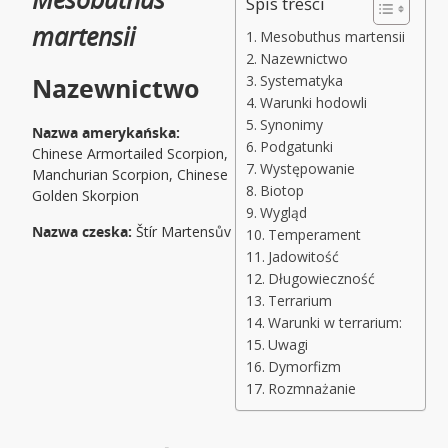
Spis treści
martensii
Mesobuthus martensii
Nazewnictwo
Nazewnictwo
Systematyka
Warunki hodowli
Synonimy
Nazwa amerykańska:
Podgatunki
Chinese Armortailed Scorpion,
Występowanie
Manchurian Scorpion, Chinese
Biotop
Golden Skorpion
Wygląd
Nazwa czeska:
Štír Martensův
Temperament
Jadowitość
Długowieczność
Terrarium
Warunki w terrarium:
Uwagi
Dymorfizm
Rozmnażanie