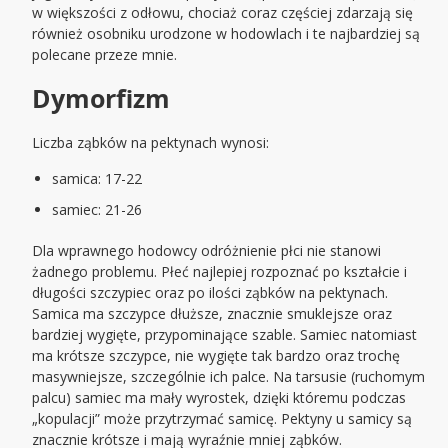
w większości z odłowu, chociaż coraz częściej zdarzają się
również osobniku urodzone w hodowlach i te najbardziej są
polecane przeze mnie.
Dymorfizm
Liczba ząbków na pektynach wynosi:
samica: 17-22
samiec: 21-26
Dla wprawnego hodowcy odróżnienie płci nie stanowi
żadnego problemu. Płeć najlepiej rozpoznać po kształcie i
długości szczypiec oraz po ilości ząbków na pektynach.
Samica ma szczypce dłuższe, znacznie smuklejsze oraz
bardziej wygięte, przypominające szable. Samiec natomiast
ma krótsze szczypce, nie wygięte tak bardzo oraz trochę
masywniejsze, szczególnie ich palce. Na tarsusie (ruchomym
palcu) samiec ma mały wyrostek, dzięki któremu podczas
„kopulacji” może przytrzymać samicę. Pektyny u samicy są
znacznie krótsze i mają wyraźnie mniej ząbków.