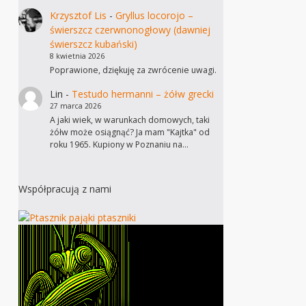
Krzysztof Lis
-
Gryllus locorojo –
świerszcz czerwnonogłowy (dawniej
świerszcz kubański)
8 kwietnia 2026
Poprawione, dziękuję za zwrócenie uwagi.
Lin
-
Testudo hermanni – żółw grecki
27 marca 2026
A jaki wiek, w warunkach domowych, taki
żółw może osiągnąć? Ja mam "Kajtka" od
roku 1965. Kupiony w Poznaniu na…
Współpracują z nami