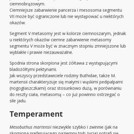
ciemnobrązowym.
Ciemniejsze zabarwienie pancerza i mesosoma segmentu
VII może być ograniczone lub nie występować u niektórych
okazów.
Segment V metasomy jest w kolorze ciemnoszarym, jednak
u niektórych okazów ciemne zabarwienie metasomy
segmentu V może być w znacznym stopniu zmniejszone lub
wyblakłe i prawie niezauważalne.
Spodnia strona skorpiona jest żółtawa z występującymi
bladożółtymi pektynami.
Jak wszyscy przedstawiciele rodziny Buthidae, także M.
martensii charakteryzuje się małymi i wąskimi pedipalpami
(nogogłaszczkami) oraz stosunkowo dużą, w porównaniu
do reszty ciała, metasomą – co już powinno ostrzegać o
sile jadu.
Temperament
Mesobuthus martensii
niezwykle szybko i zwinnie (jak na
skorpiona preferującego naziemny tryb życia) potrafi się