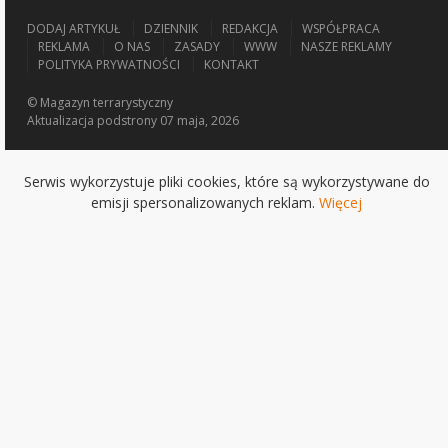
DODAJ ARTYKUŁ
DZIENNIK
REDAKCJA
WSPÓŁPRACA
REKLAMA
O NAS
ZASADY
WWW
NASZE REKLAMY
POLITYKA PRYWATNOŚCI
KONTAKT
© Magazyn terrarystyczny
Aktualizacja
podstrony 07 maja, 2026
Serwis wykorzystuje pliki cookies, które są wykorzystywane do
emisji spersonalizowanych reklam.
Więcej