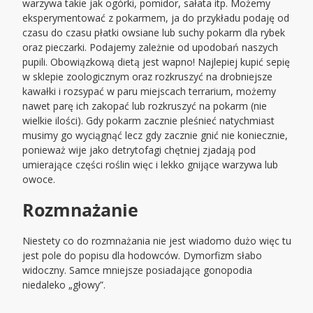
warzywa takie jak ogórki, pomidor, sałata itp. Możemy
eksperymentować z pokarmem, ja do przykładu podaję od
czasu do czasu płatki owsiane lub suchy pokarm dla rybek
oraz pieczarki. Podajemy zależnie od upodobań naszych
pupili. Obowiązkową dietą jest wapno! Najlepiej kupić sepię
w sklepie zoologicznym oraz rozkruszyć na drobniejsze
kawałki i rozsypać w paru miejscach terrarium, możemy
nawet parę ich zakopać lub rozkruszyć na pokarm (nie
wielkie ilości). Gdy pokarm zacznie pleśnieć natychmiast
musimy go wyciągnąć lecz gdy zacznie gnić nie koniecznie,
ponieważ wije jako detrytofagi chętniej zjadają pod
umierające części roślin więc i lekko gnijące warzywa lub
owoce.
Rozmnażanie
Niestety co do rozmnażania nie jest wiadomo dużo więc tu
jest pole do popisu dla hodowców. Dymorfizm słabo
widoczny. Samce mniejsze posiadające gonopodia
niedaleko „głowy”.