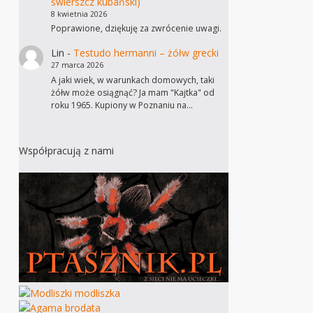
świerszcz kubański)
8 kwietnia 2026
Poprawione, dziękuję za zwrócenie uwagi.
Lin
-
Testudo hermanni – żółw grecki
27 marca 2026
A jaki wiek, w warunkach domowych, taki
żółw może osiągnąć? Ja mam "Kajtka" od
roku 1965. Kupiony w Poznaniu na…
Współpracują z nami