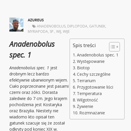
AZUREUS
|
ANADENOBOLUS
,
DIPLOPODA
,
GATUNEK
,
MYRIAPODA
,
SP.
,
WIJ
,
WIJE
Anadenobolus
Spis treści
spec. 1
Anadenobolus spec. 1
Występowanie
Anadenobolus spec. 1
jest
Biotop
drobnym lecz bardzo
Cechy szczególne
efektywnie ubarwionym wijem.
Terrarium
Ciało poprzecinane jest pasami
Przygotowanie liści
czerni oraz żółci. Dorasta
Temperatura
zaledwie do 7 cm. Jego krajem
Wilgotność
pochodzenia jest Kostaryka
Żywienie
oraz Brazylia. Niestety nie
Rozmnażanie
wiadomo kto opisał ten
gatunek szacuje się że został
odkryty pod koniec XIX w.