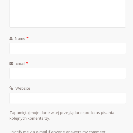
Name
*
Email
*
Website
Zapamiętaj moje dane w tej przeglądarce podczas pisania
kolejnych komentarzy.
Notify me via e-mail if anyone answers my comment.