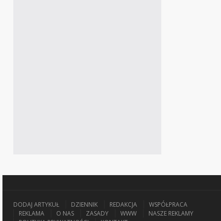
DODAJ ARTYKUŁ
DZIENNIK
REDAKCJA
WSPÓŁPRACA
REKLAMA
O NAS
ZASADY
WWW
NASZE REKLAMY