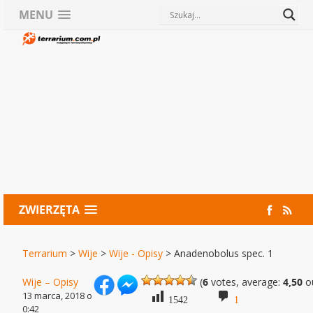
MENU
ZWIERZĘTA
Terrarium
>
Wije
>
Wije - Opisy
>
Anadenobolus spec. 1
Wije – Opisy
(
6
votes, average:
4,50
ou
13 marca, 2018 o
1542
1
0:42