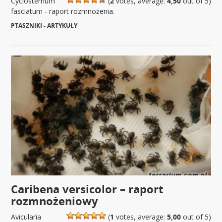
Cyclosternum
(
2
votes, average:
4,50
out of 5)
fasciatum - raport rozmnożenia.
PTASZNIKI - ARTYKUŁY
|
Caribena versicolor – raport
rozmnożeniowy
Avicularia
(
1
votes, average:
5,00
out of 5)