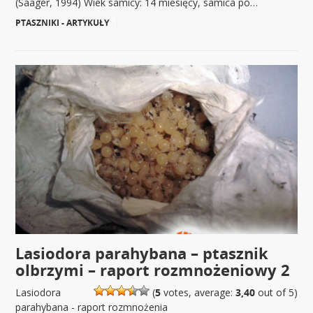
(Saager, 1994) Wiek samicy: 14 miesięcy, samica po…
PTASZNIKI - ARTYKUŁY
|
Lasiodora parahybana – ptasznik
olbrzymi – raport rozmnożeniowy 2
Lasiodora
(
5
votes, average:
3,40
out of 5)
parahybana - raport rozmnożenia