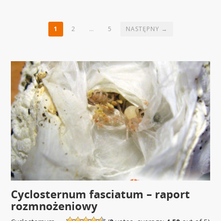
1
2
…
5
NASTĘPNY →
Cyclosternum fasciatum – raport
rozmnożeniowy