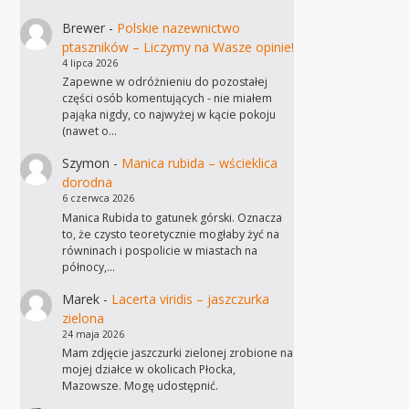
Brewer
-
Polskie nazewnictwo
ptaszników – Liczymy na Wasze opinie!
4 lipca 2026
Zapewne w odróżnieniu do pozostałej
części osób komentujących - nie miałem
pająka nigdy, co najwyżej w kącie pokoju
(nawet o…
Szymon
-
Manica rubida – wścieklica
dorodna
6 czerwca 2026
Manica Rubida to gatunek górski. Oznacza
to, że czysto teoretycznie mogłaby żyć na
równinach i pospolicie w miastach na
północy,…
Marek
-
Lacerta viridis – jaszczurka
zielona
24 maja 2026
Mam zdjęcie jaszczurki zielonej zrobione na
mojej działce w okolicach Płocka,
Mazowsze. Mogę udostępnić.