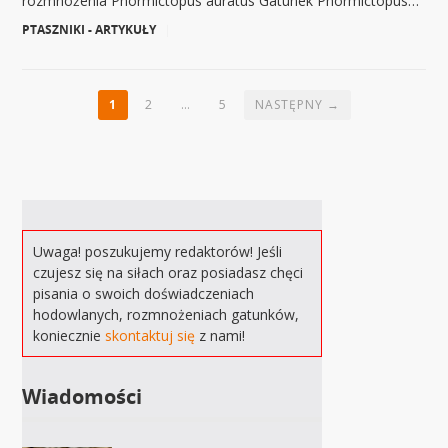
rozmnożenia Phormictopus auratus Gatunek Phormictopus…
PTASZNIKI - ARTYKUŁY
|
1
2
…
5
NASTĘPNY →
Uwaga! poszukujemy redaktorów! Jeśli
czujesz się na siłach oraz posiadasz chęci
pisania o swoich doświadczeniach
hodowlanych, rozmnożeniach gatunków,
koniecznie
skontaktuj się
z nami!
Wiadomości