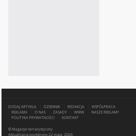
DODAJ ARTYKUŁ
DZIENNIK
REDAKCJA
WSPÓŁPRACA
REKLAMA
O NAS
ZASADY
WWW
NASZE REKLAMY
POLITYKA PRYWATNOŚCI
KONTAKT
© Magazyn terrarystyczny
Aktualizacja
podstrony 22 maja, 2026