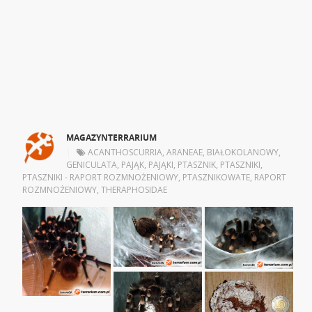
MAGAZYNTERRARIUM
|
ACANTHOSCURRIA
,
ARANEAE
,
BIAŁOKOLANOWY
,
GENICULATA
,
PAJĄK
,
PAJĄKI
,
PTASZNIK
,
PTASZNIKI
,
PTASZNIKI - RAPORT ROZMNOŻENIOWY
,
PTASZNIKOWATE
,
RAPORT
ROZMNOŻENIOWY
,
THERAPHOSIDAE