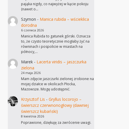
pająka nigdy, co najwyżej w kącie pokoju
(nawet o…
Szymon
-
Manica rubida – wścieklica
dorodna
6 czerwca 2026
Manica Rubida to gatunek górski. Oznacza
to, że czysto teoretycznie mogłaby żyć na
równinach i pospolicie w miastach na
północy,…
Marek
-
Lacerta viridis – jaszczurka
zielona
24 maja 2026
Mam zdjęcie jaszczurki zielonej zrobione na
mojej działce w okolicach Płocka,
Mazowsze. Mogę udostępnić.
Krzysztof Lis
-
Gryllus locorojo –
świerszcz czerwnonogłowy (dawniej
świerszcz kubański)
8 kwietnia 2026
Poprawione, dziękuję za zwrócenie uwagi.