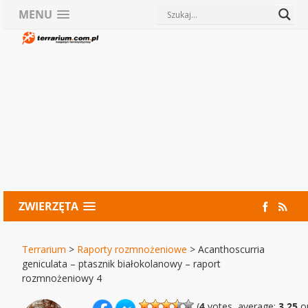
MENU
ZWIERZĘTA
Terrarium
>
Raporty rozmnożeniowe
>
Acanthoscurria
geniculata – ptasznik białokolanowy – raport
rozmnożeniowy 4
(
4
votes, average:
3,25
ou