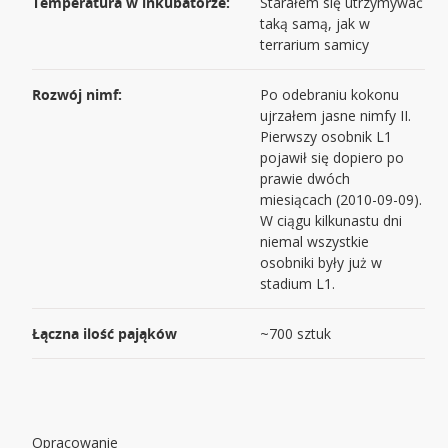
Temperatura w inkubatorze:
Starałem się utrzymywać
taką samą, jak w
terrarium samicy
Rozwój nimf:
Po odebraniu kokonu
ujrzałem jasne nimfy II.
Pierwszy osobnik L1
pojawił się dopiero po
prawie dwóch
miesiącach (2010-09-09).
W ciągu kilkunastu dni
niemal wszystkie
osobniki były już w
stadium L1.
Łączna ilość pająków
~700 sztuk
Opracowanie