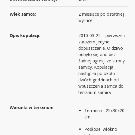
Wiek samca:
2 miesiące po ostatniej
wylince
Opis kopulacji:
2010-03-22 – pierwsze i
zarazem jedyne
dopuszczanie. O dziwo
odbyło się ono bez
żadnej agresji ze strony
samicy. Kopulacja
nastąpiła po około
dwóch godzinach od
wpuszczenia samca do
terrarium samicy
Warunki w terrarium
Terrarium: 25x30x20
cm
Podłoże: włókno