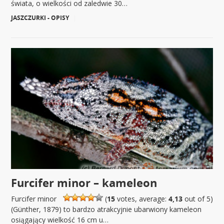
świata, o wielkości od zaledwie 30…
JASZCZURKI - OPISY
|
Furcifer minor – kameleon
Furcifer minor
(
15
votes, average:
4,13
out of 5)
(Günther, 1879) to bardzo atrakcyjnie ubarwiony kameleon
osiągający wielkość 16 cm u…