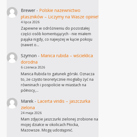
Brewer
-
Polskie nazewnictwo
ptaszników – Liczymy na Wasze opinie!
4 lipca 2026
Zapewne w odróżnieniu do pozostałej
części osób komentujących - nie miałem
pająka nigdy, co najwyżej w kącie pokoju
(nawet o…
Szymon
-
Manica rubida – wścieklica
dorodna
6 czerwca 2026
Manica Rubida to gatunek górski. Oznacza
to, że czysto teoretycznie mogłaby żyć na
równinach i pospolicie w miastach na
północy,…
Marek
-
Lacerta viridis – jaszczurka
zielona
24 maja 2026
Mam zdjęcie jaszczurki zielonej zrobione na
mojej działce w okolicach Płocka,
Mazowsze. Mogę udostępnić.