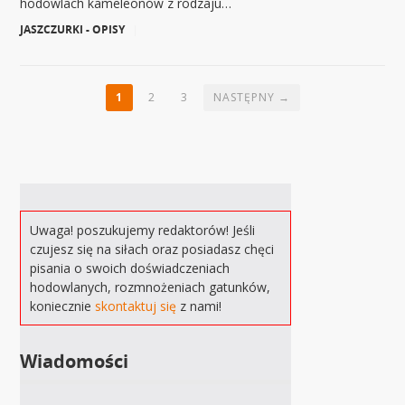
hodowlach kameleonów z rodzaju…
JASZCZURKI - OPISY
|
1
2
3
NASTĘPNY →
Uwaga! poszukujemy redaktorów! Jeśli
czujesz się na siłach oraz posiadasz chęci
pisania o swoich doświadczeniach
hodowlanych, rozmnożeniach gatunków,
koniecznie
skontaktuj się
z nami!
Wiadomości