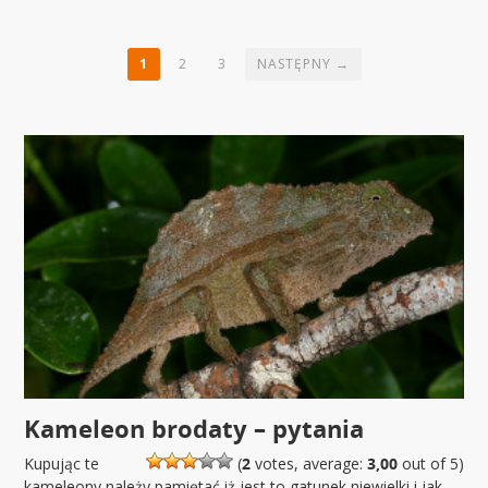
1
2
3
NASTĘPNY →
Kameleon brodaty – pytania
Kupując te
(
2
votes, average:
3,00
out of 5)
kameleony należy pamiętać iż jest to gatunek niewielki i jak