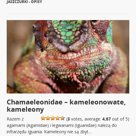
JASZCZURKI - OPISY
|
Chamaeleonidae – kameleonowate,
kameleony
Razem z
(
3
votes, average:
4,67
out of 5)
agamami (Agamidae) i legwanami (Iguanidae) należą do
infrarzędu Iguania. Kameleony nie są zbyt…