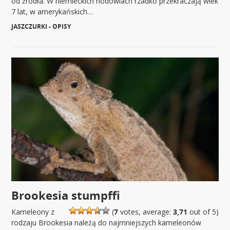
od źródła. W niemieckich hodowlach rzadko przekraczają wiek
7 lat, w amerykańskich…
JASZCZURKI - OPISY
|
Brookesia stumpffi
Kameleony z
(
7
votes, average:
3,71
out of 5)
rodzaju Brookesia należą do najmniejszych kameleonów