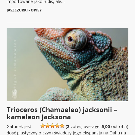
importowane jako rudis, ale…
JASZCZURKI - OPISY
|
Trioceros (Chamaeleo) jacksonii –
kameleon Jacksona
Gatunek jest
(
2
votes, average:
5,00
out of 5)
dość plastyczny o czym świadczy jego ekspansja na Oahu na