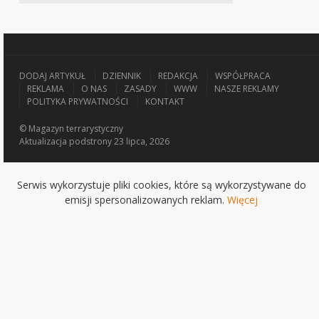
DODAJ ARTYKUŁ
DZIENNIK
REDAKCJA
WSPÓŁPRACA
REKLAMA
O NAS
ZASADY
WWW
NASZE REKLAMY
POLITYKA PRYWATNOŚCI
KONTAKT
© Magazyn terrarystyczny
Aktualizacja
podstrony 23 lipca, 2026
Serwis wykorzystuje pliki cookies, które są wykorzystywane do
emisji spersonalizowanych reklam.
Więcej