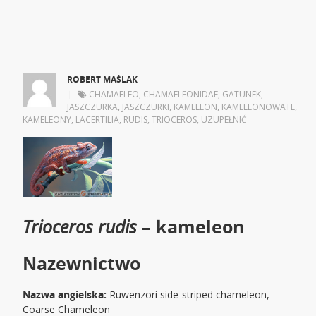
ROBERT MAŚLAK
|
CHAMAELEO
,
CHAMAELEONIDAE
,
GATUNEK
,
JASZCZURKA
,
JASZCZURKI
,
KAMELEON
,
KAMELEONOWATE
,
KAMELEONY
,
LACERTILIA
,
RUDIS
,
TRIOCEROS
,
UZUPEŁNIĆ
Trioceros rudis
– kameleon
Nazewnictwo
Nazwa angielska:
Ruwenzori side-striped chameleon,
Coarse Chameleon