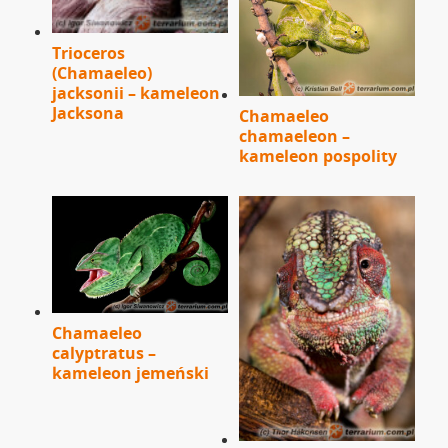
Trioceros
(Chamaeleo)
jacksonii – kameleon
Jacksona
Chamaeleo
chamaeleon –
kameleon pospolity
Chamaeleo
calyptratus –
kameleon jemeński