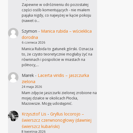
Zapewne w odróżnieniu do pozostałej
części osób komentujących - nie miałem
pająka nigdy, co najwyżej w kącie pokoju
(nawet o…
Szymon
-
Manica rubida – wścieklica
dorodna
6 czerwca 2026
Manica Rubida to gatunek górski. Oznacza
to, że czysto teoretycznie mogłaby żyć na
równinach i pospolicie w miastach na
północy,…
Marek
-
Lacerta viridis – jaszczurka
zielona
24 maja 2026
Mam zdjęcie jaszczurki zielonej zrobione na
mojej działce w okolicach Płocka,
Mazowsze. Mogę udostępnić.
Krzysztof Lis
-
Gryllus locorojo –
świerszcz czerwnonogłowy (dawniej
świerszcz kubański)
8 kwietnia 2026