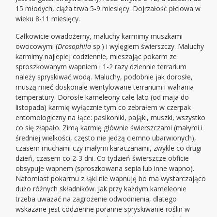
15 młodych, ciąża trwa 5-9 miesięcy. Dojrzałość płciowa w
wieku 8-11 miesięcy.
Całkowicie owadożerny, maluchy karmimy muszkami
owocowymi (
Drosophila
sp.) i wylęgiem świerszczy. Maluchy
karmimy najlepiej codziennie, mieszając pokarm ze
sproszkowanym wapniem i 1-2 razy dziennie terrarium
należy spryskiwać wodą. Maluchy, podobnie jak dorosłe,
muszą mieć doskonale wentylowane terrarium i wahania
temperatury. Dorosłe kameleony całe lato (od maja do
listopada) karmię wyłącznie tym co zebrałem w czerpak
entomologiczny na łące: pasikoniki, pająki, muszki, wszystko
co się złapało. Zimą karmię głównie świerszczami (małymi i
średniej wielkości, często nie jedzą ciemno ubarwionych),
czasem muchami czy małymi karaczanami, zwykle co drugi
dzień, czasem co 2-3 dni. Co tydzień świerszcze obficie
obsypuje wapnem (sproszkowana sepia lub inne wapno).
Natomiast pokarmu z łąki nie wapnuję bo ma wystarczająco
dużo różnych składników. Jak przy każdym kameleonie
trzeba uważać na zagrożenie odwodnienia, dlatego
wskazane jest codzienne poranne spryskiwanie roślin w