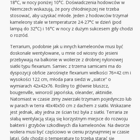
18°C, w nocy poniżej 10°C. Doświadczenia hodowców w
Niemczech wskazują, że pory chłodniejszej nie trzeba
stosować, aby uzyskać młode. Jeden z hodowców trzymał
kameleony stale w temperaturze 24-27°C w dzień (pod
lampą do 32°C) i 16°C w nocy z dużym sukcesem gdy chodzi
o rozród.
Terrarium, podobnie jak u innych kameleonów musi być
doskonale wentylowane, u mnie od wiosny do jesieni
przebywają na balkonie w wolierze z drobnej nylonowej
siatki typu flexarium. Samiec z trzema samicami ma do
dyspozycji obficie zarośnięte flexarium wielkości 76×42 cm i
wysokości 122 cm, młoda para siedzi w „siatce” o
wymiarach 42x42x76. Rośliny to głównie bluszcz,
bougenville, winorośl japońska, oleander, aktinidie.
Natomiast w czasie zimy zwierzaki trzymam pojedynczo lub
w parach w terra 40x40x50 cm z dachem z siatki. Wskazane
jest jednak, aby jedna ze ścian też była z siatki. Terraria ze
słabą wentylacją stają się korzystnym miejsce do rozwoju
bakterii i grzybów szkodliwych dla kameleonów. Na dworze
woliera musi być częściowo w cieniu przynajmniej w czasie
lata). Gdy chodzi o temperaturę to trzeba starać się