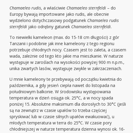
Chamaeleo rudis
, a właściwie
Chamaeleo sternfeldi
– do
Europy bywają importowane jako rudis, ale obecnie
wydzielono dotychczasowy podgatunek
Chamaeleo rudis
sternfeldi
jako odrębny gatunek
Chamaeleo sternfeldi
.
To niewielki kameleon (max. do 15-18 cm długości) z gór
Tanzanii i podobnie jak inne kameleony z tego regionu
potrzebuje chłodnych nocy. Czasem jest to zaleta, a czasem
wada, zależnie od tego kto jakie ma mieszkanie. W naturze
występuje w zaroślach na wysokości powyżej 900 m n.p.m.,
unika zwartych lasów, występuje zwykle w zakrzaczeniach.
U mnie kameleony te przebywają od początku kwietnia do
października, a gdy jesień ciepła nawet do listopada na
południowym balkonie. W środowisku występowania
temperatura w dzień osiąga ok. 25°C, a w nocy spada
poniżej 15. Absolutne maksimum dla dorosłych to 30°C (jeśli
są na zewnątrz w czasie upałów to trzeba częściej
spryskiwać lub w czasie silnych upałów ewakuować), u
młodych temperatura w terra do 25°C. W czasie pory
chłodniejszej w naturze temperatura dzienna wynosi ok. 16-