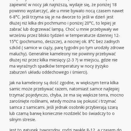
zapewnić w nocy jak najniższą, wydaje się, że poniżej 18
powinno wystarczyć, ale u mnie bywało nocą czasem nawet
6-8°C. Jeśli trzyma się je na dworze to jeśli w dzień jest
dłużej niż kilka dni pochmurno i poniżej 20°C, to lepiej je
zabrać lub dogrzewać lampą. Choć u mnie przebywały we
wrześniu przez blisko tydzień w temperaturze dziennej 12-
15°C (pochmurno, deszcze), a nocnej ok. 8°C bez żadnych
szkód ( samice w ciąży, parę tygodni po tym urodziły zdrowe
maluchy). Generalnie kameleony nie powinny przebywać
dłużej niż przez kilka miesięcy (2-3 ?) w miejscu, gdzie nie
ma wyraźnych spadków temperatury w nocy (ryzyko
zaburzeń układu oddechowego i śmierci).
Jak na kameleony są dość zgodne, w większym terra kilka
samic może przebywać razem, natomiast samce najlepiej
trzymać pojedynczo, chyba, że ma się większe terra, mocno
zarośnięte roślinami, wtedy można się pokusić i trzymać
samca z samicami. Jeśli jednak osobniki przybierają szarą
lub czarną barwę koniecznie rozdzielić bo świadczy to o
silnym stresie.
Jest to gatunek żyworodny, rodzi zwykle 8-12, a czasem do