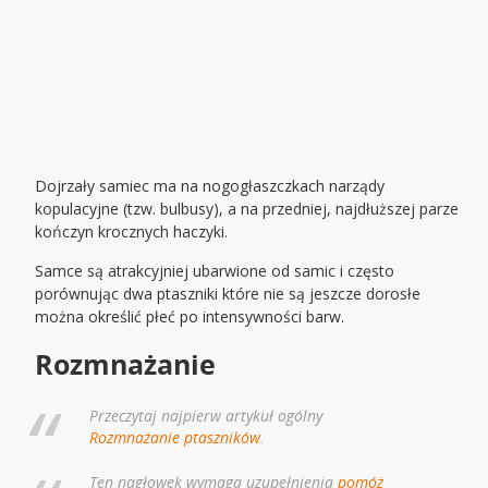
Dojrzały samiec ma na nogogłaszczkach narządy
kopulacyjne (tzw. bulbusy), a na przedniej, najdłuższej parze
kończyn krocznych haczyki.
Samce są atrakcyjniej ubarwione od samic i często
porównując dwa ptaszniki które nie są jeszcze dorosłe
można określić płeć po intensywności barw.
Rozmnażanie
Przeczytaj najpierw artykuł ogólny
Rozmnażanie ptaszników
.
Ten nagłowek wymaga uzupełnienia
pomóż