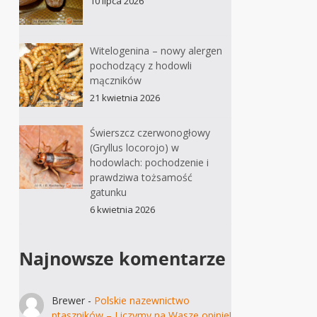
10 lipca 2026
Witelogenina – nowy alergen
pochodzący z hodowli
mączników
21 kwietnia 2026
Świerszcz czerwonogłowy
(Gryllus locorojo) w
hodowlach: pochodzenie i
prawdziwa tożsamość
gatunku
6 kwietnia 2026
Najnowsze komentarze
Brewer
-
Polskie nazewnictwo
ptaszników – Liczymy na Wasze opinie!