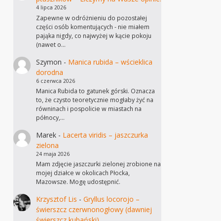
4 lipca 2026
Zapewne w odróżnieniu do pozostałej
części osób komentujących - nie miałem
pająka nigdy, co najwyżej w kącie pokoju
(nawet o…
Szymon
-
Manica rubida – wścieklica
dorodna
6 czerwca 2026
Manica Rubida to gatunek górski. Oznacza
to, że czysto teoretycznie mogłaby żyć na
równinach i pospolicie w miastach na
północy,…
Marek
-
Lacerta viridis – jaszczurka
zielona
24 maja 2026
Mam zdjęcie jaszczurki zielonej zrobione na
mojej działce w okolicach Płocka,
Mazowsze. Mogę udostępnić.
Krzysztof Lis
-
Gryllus locorojo –
świerszcz czerwnonogłowy (dawniej
świerszcz kubański)