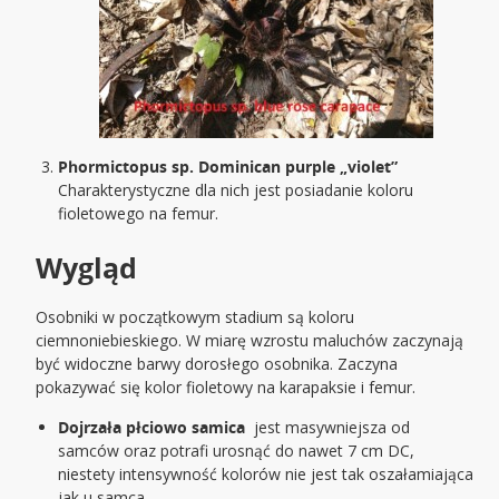
Phormictopus sp. Dominican purple „violet”
Charakterystyczne dla nich jest posiadanie koloru
fioletowego na femur.
Wygląd
Osobniki w początkowym stadium są koloru
ciemnoniebieskiego. W miarę wzrostu maluchów zaczynają
być widoczne barwy dorosłego osobnika. Zaczyna
pokazywać się kolor fioletowy na karapaksie i femur.
Dojrzała płciowo samica
jest masywniejsza od
samców oraz potrafi urosnąć do nawet 7 cm DC,
niestety intensywność kolorów nie jest tak oszałamiająca
jak u samca.