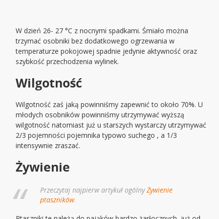
W dzień 26- 27 °C z nocnymi spadkami. Śmiało można
trzymać osobniki bez dodatkowego ogrzewania w
temperaturze pokojowej spadnie jedynie aktywność oraz
szybkość przechodzenia wylinek.
Wilgotność
Wilgotność zaś jaką powinniśmy zapewnić to około 70%. U
młodych osobników powinniśmy utrzymywać wyższą
wilgotność natomiast już u starszych wystarczy utrzymywać
2/3 pojemności pojemnika typowo suchego , a 1/3
intensywnie zraszać.
Żywienie
Przeczytaj najpierw artykuł ogólny
Żywienie
ptaszników
.
Ptaszniki te należą do pająków bardzo żarłocznych, już od