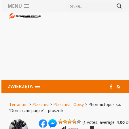
MENU
ZWIERZĘTA
Terrarium
>
Ptaszniki
>
Ptaszniki - Opisy
>
Phormictopus sp.
'Dominican purple’ – ptasznik
(
1
votes, average:
4,00
ou