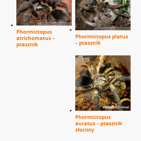
Phormictopus
Phormictopus platus
atrichomatus –
– ptasznik
ptasznik
Phormictopus
auratus – ptasznik
złocisty