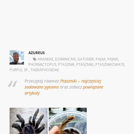
AZUREUS
|
ARANEAE
,
DOMINICAN
,
GATUNEK
,
PAJĄK
,
PAJĄKI
,
PHORMICTOPUS
,
PTASZNIK
,
PTASZNIKI
,
PTASZNIKOWATE
,
PURPLE
,
SP.
,
THERAPHOSIDAE
Przeczytaj również
Ptaszniki – najczęściej
zadawane pytania
oraz zobacz
powiązane
artykuły