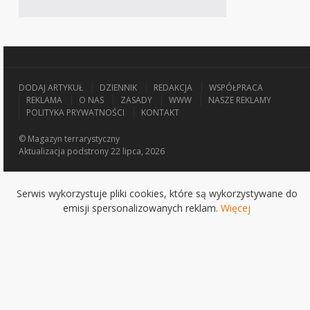
DODAJ ARTYKUŁ
DZIENNIK
REDAKCJA
WSPÓŁPRACA
REKLAMA
O NAS
ZASADY
WWW
NASZE REKLAMY
POLITYKA PRYWATNOŚCI
KONTAKT
© Magazyn terrarystyczny
Aktualizacja
podstrony 22 lipca, 2026
Serwis wykorzystuje pliki cookies, które są wykorzystywane do
emisji spersonalizowanych reklam.
Więcej