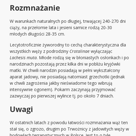
Rozmnażanie
W warunkach naturalnych po długiej, trwającej 240-270 dni
ciąży, na przełomie lata i jesieni samice rodzą 20-30
młodych długości 28-35 cm.
Lecytotroficznie żyworodny to cechą charakterystyczna dla
wszystkich węży z podrodziny
Crotalinae
wyłączając
Lachesis muta
. Młode rodzą się w błoniastych osłonkach i po
narodzinach pozostają przez kilka dni w pobliżu kryjówki
matki. W chwili narodzin posiadają w pełni wykształcony
aparat jadowy, nie posiadają natomiast grzechotki (jednak
w chwili zagrożenia jakby nieświadome tego wibrują
intensywnie ogonem). Pokarm zaczynają przyjmować
zazwyczaj po pierwszej wylince tj. po około 7 dniach.
Uwagi
W ostatnich latach z powodu łatwości rozmnażania wąż ten
stał się, o zgrozo, drugim po Trwożnicy z jadowitych węży w
hodowlach terrarystycznych w Polsce. Jest to o tyle