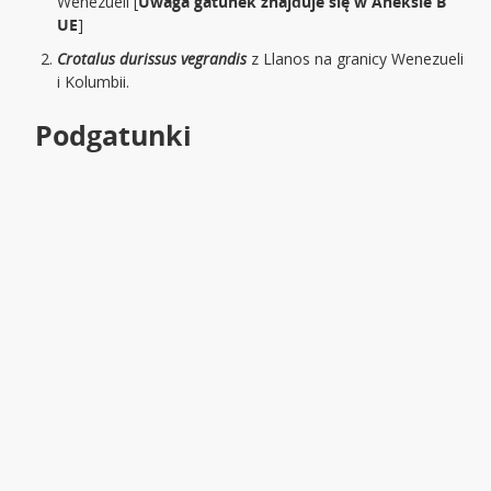
Wenezueli [
Uwaga gatunek znajduje się w Aneksie B
UE
]
Crotalus durissus vegrandis
z Llanos na granicy Wenezueli
i Kolumbii.
Podgatunki