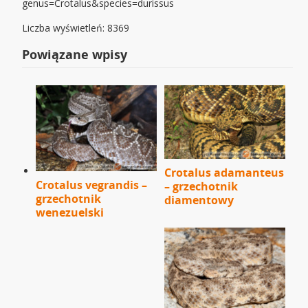
genus=Crotalus&species=durissus
Liczba wyświetleń: 8369
Powiązane wpisy
Crotalus adamanteus
Crotalus vegrandis –
– grzechotnik
grzechotnik
diamentowy
wenezuelski