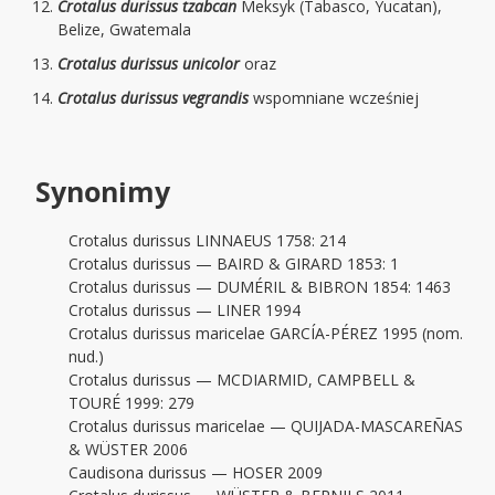
Crotalus durissus tzabcan
Meksyk (Tabasco, Yucatan),
Belize, Gwatemala
Crotalus durissus unicolor
oraz
Crotalus durissus vegrandis
wspomniane wcześniej
Synonimy
Crotalus durissus LINNAEUS 1758: 214
Crotalus durissus — BAIRD & GIRARD 1853: 1
Crotalus durissus — DUMÉRIL & BIBRON 1854: 1463
Crotalus durissus — LINER 1994
Crotalus durissus maricelae GARCÍA-PÉREZ 1995 (nom.
nud.)
Crotalus durissus — MCDIARMID, CAMPBELL &
TOURÉ 1999: 279
Crotalus durissus maricelae — QUIJADA-MASCAREÑAS
& WÜSTER 2006
Caudisona durissus — HOSER 2009