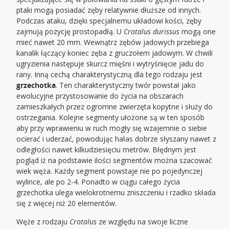
ptaki mogą posiadać zęby relatywnie dłuższe od innych.
Podczas ataku, dzięki specjalnemu układowi kości, zęby
zajmują pozycję prostopadłą. U
Crotalus durissus
mogą one
mieć nawet 20 mm. Wewnątrz zębów jadowych przebiega
kanalik łączący koniec zęba z gruczołem jadowym. W chwili
ugryzienia następuje skurcz mięśni i wytryśnięcie jadu do
rany. Inną cechą charakterystyczną dla tego rodzaju jest
grzechotka
. Ten charakterystyczny twór powstał jako
ewolucyjne przystosowanie do życia na obszarach
zamieszkałych przez ogromne zwierzęta kopytne i służy do
ostrzegania. Kolejne segmenty ułożone są w ten sposób
aby przy wprawieniu w ruch mogły się wzajemnie o siebie
ocierać i uderzać, powodując hałas dobrze słyszany nawet z
odległości nawet kilkudziesięciu metrów. Błędnym jest
pogląd iż na podstawie ilości segmentów można szacować
wiek węża. Każdy segment powstaje nie po pojedynczej
wylince, ale po 2-4. Ponadto w ciągu całego życia
grzechotka ulega wielokrotnemu zniszczeniu i rzadko składa
się z więcej niż 20 elementów.
Węże z rodzaju
Crotalus
ze względu na swoje liczne