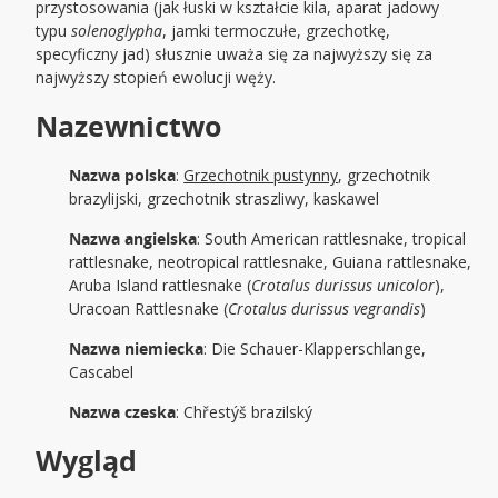
przystosowania (jak łuski w kształcie kila, aparat jadowy
typu
solenoglypha
, jamki termoczułe, grzechotkę,
specyficzny jad) słusznie uważa się za najwyższy się za
najwyższy stopień ewolucji węży.
Nazewnictwo
Nazwa polska
:
Grzechotnik pustynny
, grzechotnik
brazylijski, grzechotnik straszliwy, kaskawel
Nazwa angielska
: South American rattlesnake, tropical
rattlesnake, neotropical rattlesnake, Guiana rattlesnake,
Aruba Island rattlesnake (
Crotalus durissus unicolor
),
Uracoan Rattlesnake (
Crotalus durissus vegrandis
)
Nazwa niemiecka
: Die Schauer-Klapperschlange,
Cascabel
Nazwa czeska
: Chřestýš brazilský
Wygląd