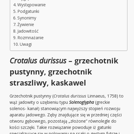
Występowanie
Podgatunki
Synonimy
Żywienie
Jadowitość
Rozmnażanie
Uwagi
Crotalus durissus
– grzechotnik
pustynny, grzechotnik
straszliwy, kaskawel
Grzechotnik pustynny (
Crotalus durissus
Linnaeus, 1758) to
wąż jadowity o uzębieniu typu
Solenoglypha
(greckie
solenos- kanał) stanowiącym najwyższy stopień rozwoju
aparatu jadowego. Zęby znajdujące się w przedniej części
otworu gębowego, pozostają „złożone” równolegle do
kości szczęki. Takie rozwiązanie powoduje iż gatunki
specjalizujące się w polowaniu na ssaki o gęstym futrze i