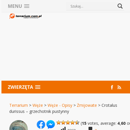
MENU
ZWIERZĘTA
Terrarium
>
Węże
>
Węże - Opisy
>
Żmijowate
>
Crotalus
durissus – grzechotnik pustynny
(
15
votes, average:
4,60
ou