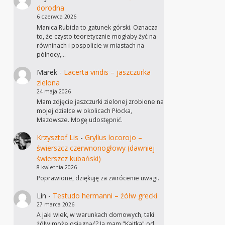
dorodna
6 czerwca 2026
Manica Rubida to gatunek górski. Oznacza
to, że czysto teoretycznie mogłaby żyć na
równinach i pospolicie w miastach na
północy,…
Marek
-
Lacerta viridis – jaszczurka
zielona
24 maja 2026
Mam zdjęcie jaszczurki zielonej zrobione na
mojej działce w okolicach Płocka,
Mazowsze. Mogę udostępnić.
Krzysztof Lis
-
Gryllus locorojo –
świerszcz czerwnonogłowy (dawniej
świerszcz kubański)
8 kwietnia 2026
Poprawione, dziękuję za zwrócenie uwagi.
Lin
-
Testudo hermanni – żółw grecki
27 marca 2026
A jaki wiek, w warunkach domowych, taki
żółw może osiągnąć? Ja mam "Kajtka" od