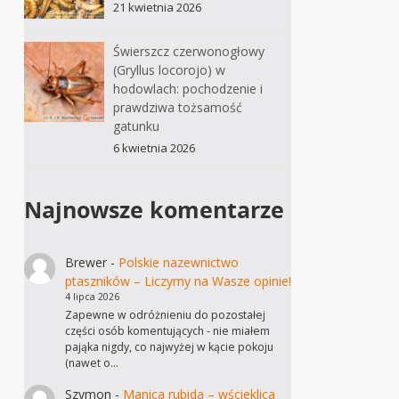
21 kwietnia 2026
Świerszcz czerwonogłowy
(Gryllus locorojo) w
hodowlach: pochodzenie i
prawdziwa tożsamość
gatunku
6 kwietnia 2026
Najnowsze komentarze
Brewer
-
Polskie nazewnictwo
ptaszników – Liczymy na Wasze opinie!
4 lipca 2026
Zapewne w odróżnieniu do pozostałej
części osób komentujących - nie miałem
pająka nigdy, co najwyżej w kącie pokoju
(nawet o…
Szymon
-
Manica rubida – wścieklica