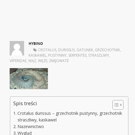
HYBINO
|
CROTALUS
,
DURISSUS
,
GATUNEK
,
GRZECHOTNIK
,
KASKAWEL
,
PUSTYNNY
,
SERPENTES
,
STRASZLIWY
,
VIPERIDAE
,
WĄŻ
,
WĘŻE
,
ŻMIJOWATE
Spis treści
Crotalus durissus – grzechotnik pustynny, grzechotnik
straszliwy, kaskawel
Nazewnictwo
Wygląd