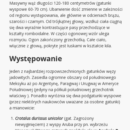
Masywny wąż długości 120-180 centymetrów (gatunki
wyspowe 60-70 cm). Ubarwienie dość zmienne w zależności
od regionu występowania, ale głównie w odcieniach brązu,
szarości i czarnym. Od trójkątnej głowy, wzdłuż ciała ciągną
się dwa wyraźnie kontrastujące pasy przechodzące w
kształty romboidalne. W części ogonowej wzór ulega
rozmyciu. Ogon zakończony grzechotką. Całe ciało,
włącznie z głową, pokryte jest łuskami w kształcie kila.
Występowanie
Jeden z najbardziej rozpowszechnionych gatunków węzy
jadowitych. Zasiedla ogromne obszary od południowego
Meksyku aż po Argentynę, Paragwaj i Urugwaj w Ameryce
Południowej (jedyny na półkuli południowej grzechotnik
właściwy ). Ponadto wyróżnia się dwa podgatunki wyspowe
(przez niektórych naukowców uważane za osobne gatunki)
a mianowicie:
Crotalus durissus unicolor
(gat. Zagrożony
niewyginięciem) z wyspy Aruba przy pn. wybrzeżu