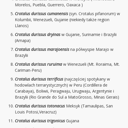
Morelos, Puebla, Guerrero, Oaxaca )
Crotalus durissus cumanensis
(syn. Crotalus pifanorum) w
Kolumbii, Wenezueli, Gujanie (niekiedy także region
Llanos)
Crotalus durissus dryinas
w Gujanie, Surinamie i Brazylii
(Amapa)
Crotalus durissus marajoensis
na półwyspie Marajo w
Brazylii
Crotalus durissus ruruima
w Wenezueli (Mt. Roraima, Mt.
Cariman-Peru)
Crotalus durissus terrificus
(najczęściej spotykany w
hodowlach terrarystycznych) w Peru (Cordillera de
Carabaya), Boliwii, Peragwaju, Urugwaju, Argentynie i
Brazylii (Rio Grande do Sul a MatoGrosso, Minas Gerais)
Crotalus durissus totonacus
Meksyk (Tamaulipas, San
Louis Potosi,Veracruz)
Crotalus durissus trigonicus
Gujana