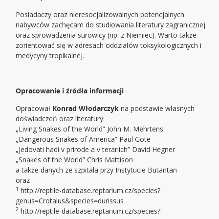
Posiadaczy oraz nieresocjalizowalnych potencjalnych
nabywców zachęcam do studiowania literatury zagranicznej
oraz sprowadzenia surowicy (np. z Niemiec). Warto także
zorientować się w adresach oddziałów toksykologicznych i
medycyny tropikalnej.
Opracowanie i źródła informacji
Opracował
Konrad Włodarczyk
na podstawie własnych
doświadczeń oraz literatury:
„Living Snakes of the World” John M. Mehrtens
„Dangerous Snakes of America” Paul Gote
„Jedovati hadi v prirode a v terariich” David Hegner
„Snakes of the World” Chris Mattison
a także danych ze szpitala przy Instytucie Butantan
oraz
1
http://reptile-database.reptarium.cz/species?
genus=Crotalus&species=durissus
2
http://reptile-database.reptarium.cz/species?