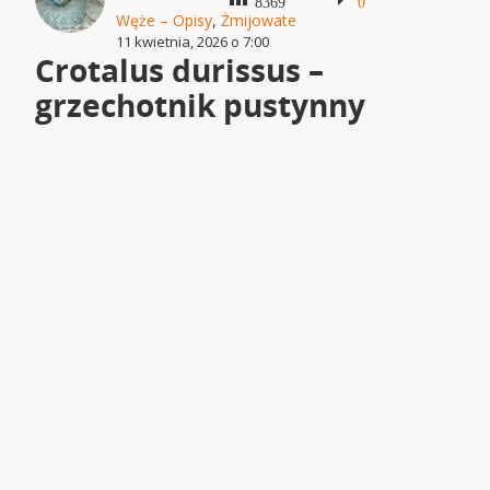
8369
0
Węże – Opisy
,
Żmijowate
11 kwietnia, 2026 o 7:00
Crotalus durissus –
grzechotnik pustynny