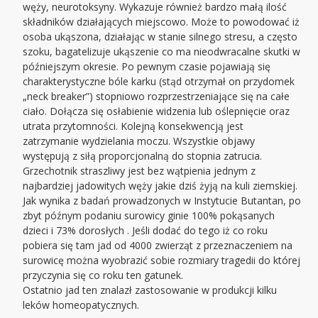
węży, neurotoksyny. Wykazuje również bardzo małą ilość
składników działających miejscowo. Może to powodować iż
osoba ukąszona, działając w stanie silnego stresu, a często
szoku, bagatelizuje ukąszenie co ma nieodwracalne skutki w
późniejszym okresie. Po pewnym czasie pojawiają się
charakterystyczne bóle karku (stąd otrzymał on przydomek
„neck breaker”) stopniowo rozprzestrzeniające się na całe
ciało. Dołącza się osłabienie widzenia lub oślepnięcie oraz
utrata przytomności. Kolejną konsekwencją jest
zatrzymanie wydzielania moczu. Wszystkie objawy
występują z siłą proporcjonalną do stopnia zatrucia.
Grzechotnik straszliwy jest bez wątpienia jednym z
najbardziej jadowitych węży jakie dziś żyją na kuli ziemskiej.
Jak wynika z badań prowadzonych w Instytucie Butantan, po
zbyt późnym podaniu surowicy ginie 100% pokąsanych
dzieci i 73% dorosłych . Jeśli dodać do tego iż co roku
pobiera się tam jad od 4000 zwierząt z przeznaczeniem na
surowicę można wyobrazić sobie rozmiary tragedii do której
przyczynia się co roku ten gatunek.
Ostatnio jad ten znalazł zastosowanie w produkcji kilku
leków homeopatycznych.