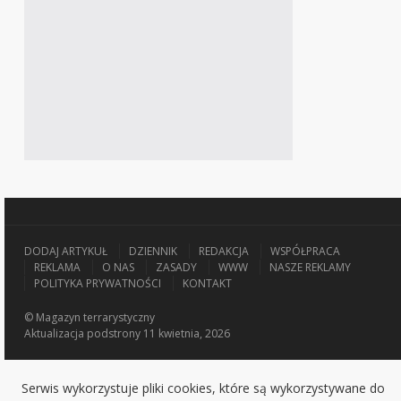
DODAJ ARTYKUŁ
DZIENNIK
REDAKCJA
WSPÓŁPRACA
REKLAMA
O NAS
ZASADY
WWW
NASZE REKLAMY
POLITYKA PRYWATNOŚCI
KONTAKT
© Magazyn terrarystyczny
Aktualizacja
podstrony 11 kwietnia, 2026
Serwis wykorzystuje pliki cookies, które są wykorzystywane do