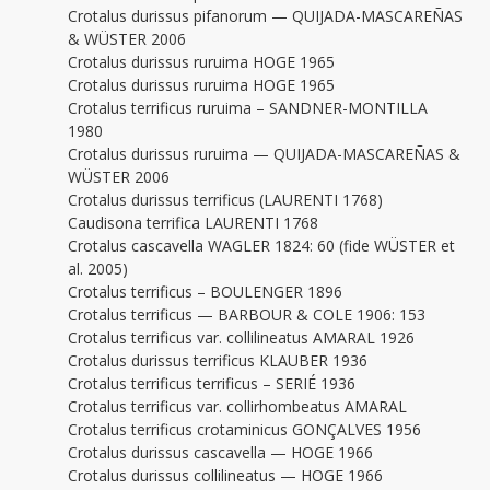
Crotalus durissus pifanorum — QUIJADA-MASCAREÑAS
& WÜSTER 2006
Crotalus durissus ruruima HOGE 1965
Crotalus durissus ruruima HOGE 1965
Crotalus terrificus ruruima – SANDNER-MONTILLA
1980
Crotalus durissus ruruima — QUIJADA-MASCAREÑAS &
WÜSTER 2006
Crotalus durissus terrificus (LAURENTI 1768)
Caudisona terrifica LAURENTI 1768
Crotalus cascavella WAGLER 1824: 60 (fide WÜSTER et
al. 2005)
Crotalus terrificus – BOULENGER 1896
Crotalus terrificus — BARBOUR & COLE 1906: 153
Crotalus terrificus var. collilineatus AMARAL 1926
Crotalus durissus terrificus KLAUBER 1936
Crotalus terrificus terrificus – SERIÉ 1936
Crotalus terrificus var. collirhombeatus AMARAL
Crotalus terrificus crotaminicus GONÇALVES 1956
Crotalus durissus cascavella — HOGE 1966
Crotalus durissus collilineatus — HOGE 1966