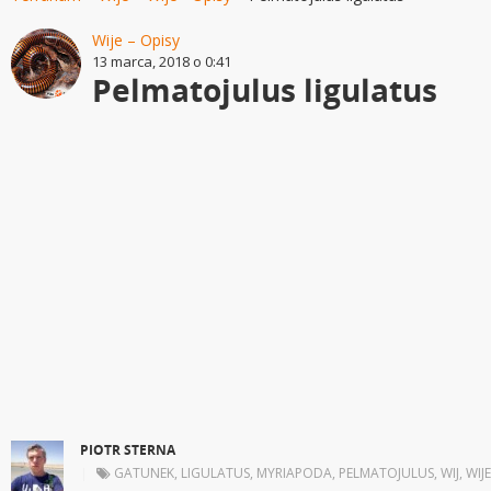
Wije – Opisy
13 marca, 2018 o 0:41
Pelmatojulus ligulatus
PIOTR STERNA
|
GATUNEK
,
LIGULATUS
,
MYRIAPODA
,
PELMATOJULUS
,
WIJ
,
WIJE