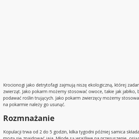
Krocionogi jako detrytofagi zajmują niszę ekologiczną, której zadan
zwierząt. Jako pokarm możemy stosować owoce, takie jak jabłko, ba
podawać roślin trujących. Jako pokarm zwierzęcy możemy stosować
na pokarmie należy go usunąć.
Rozmnażanie
Kopulacji trwa od 2 do 5 godzin, kilka tygodni później samica skł
mogą się znajdować jaja. Młode są wrażliwe na przesuszenie, osiąg