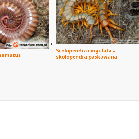
Scolopendra cingulata –
 hamatus
skolopendra paskowana