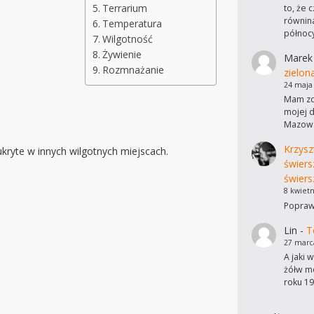
Terrarium
to, że 
równina
Temperatura
północ
Wilgotność
Żywienie
Marek
Rozmnażanie
zielon
24 maja
Mam zdj
mojej d
Mazows
Krzysz
kryte w innych wilgotnych miejscach.
świers
świers
8 kwietn
Poprawi
Lin
-
T
27 marc
A jaki 
żółw mo
roku 19