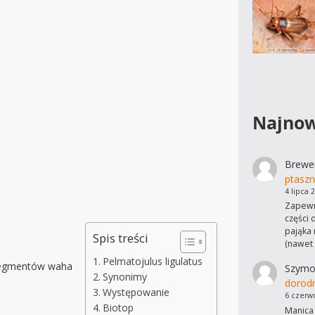
Najnow
Brewe
ptaszn
4 lipca 
Zapewn
części 
pająka 
Spis treści
(nawet
Pelmatojulus ligulatus
 segmentów waha
Szymo
Synonimy
dorod
Występowanie
6 czerw
Biotop
Manica 