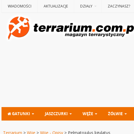
WIADOMOŚCI
AKTUALIZACJE
DZIAŁY
ZACZYNASZ?
GATUNKI
JASZCZURKI
WĘŻE
ŻÓŁWIE
Terrarium
>
Wije
>
Wije - Opisy
>
Pelmatojulus ligulatus