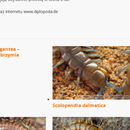
raz internetu www.diplopoda.de
gantea –
lbrzymia
Scolopendra dalmatica