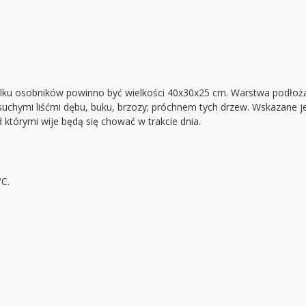
a kilku osobników powinno być wielkości 40x30x25 cm. Warstwa podłoż
hymi liśćmi dębu, buku, brzozy; próchnem tych drzew. Wskazane je
którymi wije będą się chować w trakcie dnia.
C.