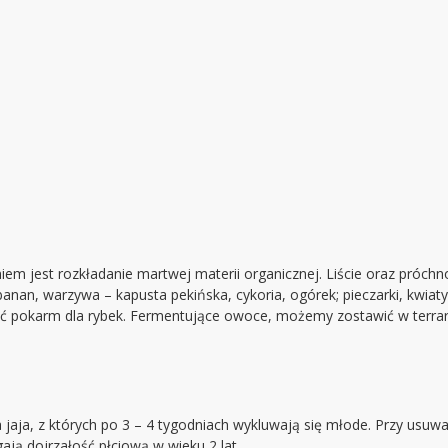
iem jest rozkładanie martwej materii organicznej. Liście oraz próchno
nan, warzywa – kapusta pekińska, cykoria, ogórek; pieczarki, kwiaty
 pokarm dla rybek. Fermentujące owoce, możemy zostawić w terrari
ada jaja, z których po 3 – 4 tygodniach wykluwają się młode. Przy u
ają dojrzałość płciową w wieku 2 lat.