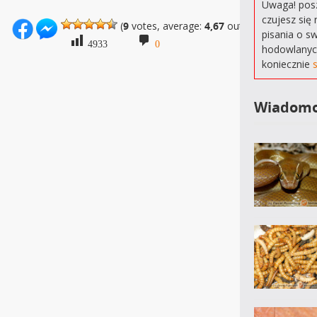
Uwaga! posz
czujesz się 
(
9
votes, average:
4,67
out of 5)
pisania o s
4933
0
hodowlanyc
koniecznie
Wiadomo