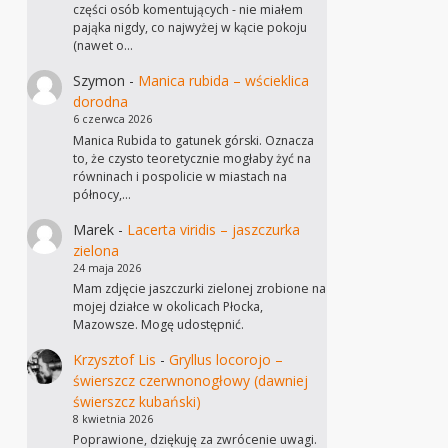
części osób komentujących - nie miałem
pająka nigdy, co najwyżej w kącie pokoju
(nawet o…
Szymon
-
Manica rubida – wścieklica
dorodna
6 czerwca 2026
Manica Rubida to gatunek górski. Oznacza
to, że czysto teoretycznie mogłaby żyć na
równinach i pospolicie w miastach na
północy,…
Marek
-
Lacerta viridis – jaszczurka
zielona
24 maja 2026
Mam zdjęcie jaszczurki zielonej zrobione na
mojej działce w okolicach Płocka,
Mazowsze. Mogę udostępnić.
Krzysztof Lis
-
Gryllus locorojo –
świerszcz czerwnonogłowy (dawniej
świerszcz kubański)
8 kwietnia 2026
Poprawione, dziękuję za zwrócenie uwagi.