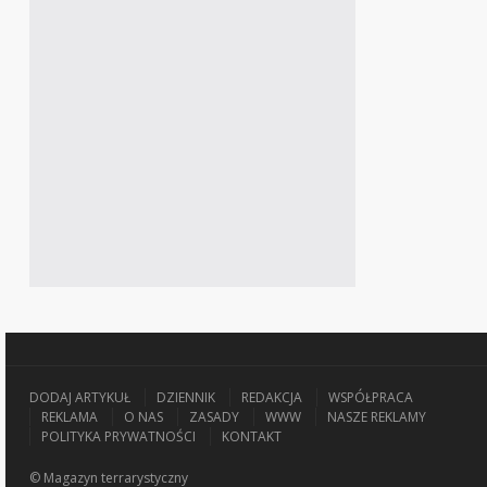
DODAJ ARTYKUŁ
DZIENNIK
REDAKCJA
WSPÓŁPRACA
REKLAMA
O NAS
ZASADY
WWW
NASZE REKLAMY
POLITYKA PRYWATNOŚCI
KONTAKT
© Magazyn terrarystyczny