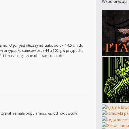
Współpracują 
mic. Ogon jest dłuższy niż ciało, od ok. 14,5 cm do
g w przypadku samców oraz 44 a 102 g w przypadku
ści i masie między osobnikami obu płci.
em zyskał niemałą popularność wśród hodowców i