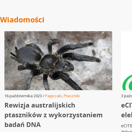
Wiadomości
16 października 2023 /
Pajęczaki
,
Ptaszniki
3 paź
Rewizja australijskich
eCI
ptaszników z wykorzystaniem
ele
badań DNA
eCITE
doku