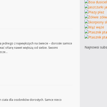
za jednego z największych na świecie – dorosłe samice
Najnowsi subs
wać ofiarę nawet większą od siebie. Swoimi
szcze…
m ciała dla osobników dorosłych. Samce nieco