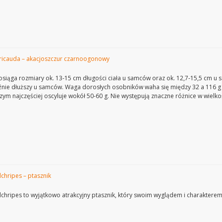
ricauda – akacjoszczur czarnoogonowy
siąga rozmiary ok. 13-15 cm długości ciała u samców oraz ok. 12,7-15,5 cm u sa
źnie dłuższy u samców. Waga dorosłych osobników waha się między 32 a 116 
czym najczęściej oscyluje wokół 50-60 g. Nie występują znaczne różnice w wielko
lchripes – ptasznik
lchripes to wyjątkowo atrakcyjny ptasznik, który swoim wyglądem i charakter