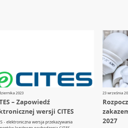
dziernika 2023
23 września 20
TES – Zapowiedź
Rozpocz
ktronicznej wersji CITES
zakazem
2027
S - elektroniczna wersja przekazywania
mentów legalnego pochodzenia CITES