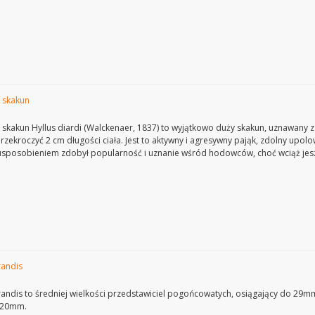
– skakun
 – skakun Hyllus diardi (Walckenaer, 1837) to wyjątkowo duży skakun, uznawany 
zekroczyć 2 cm długości ciała. Jest to aktywny i agresywny pająk, zdolny upolo
usposobieniem zdobył popularność i uznanie wśród hodowców, choć wciąż je
randis
andis to średniej wielkości przedstawiciel pogońcowatych, osiągający do 29m
o 20mm.