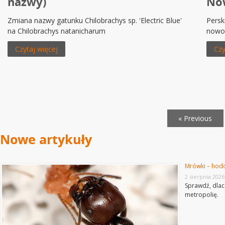
nazwy)
Now
Zmiana nazwy gatunku Chilobrachys sp. 'Electric Blue'
Persk
na Chilobrachys natanicharum
nowo 
Czytaj więcej
Czy
« Previous
Nowe artykuły
Mrówki – hod
2 sierpnia 2026
Sprawdź, dlacz
metropolię.