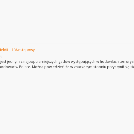
ieldii – żółw stepowy
26
jest jednym z najpopularniejszych gadów występujących w hodowlach terroryst
 hodować w Polsce. Można powiedzieć, że w znaczącym stopniu przyczynił się się