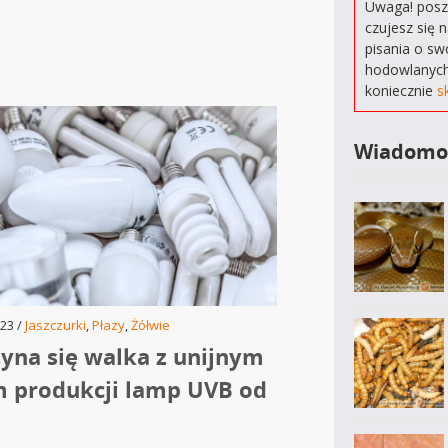
Uwaga! poszu
czujesz się 
pisania o sw
hodowlanych
koniecznie
s
Wiadomo
23 /
Jaszczurki
,
Płazy
,
Żółwie
yna się walka z unijnym
 produkcji lamp UVB od