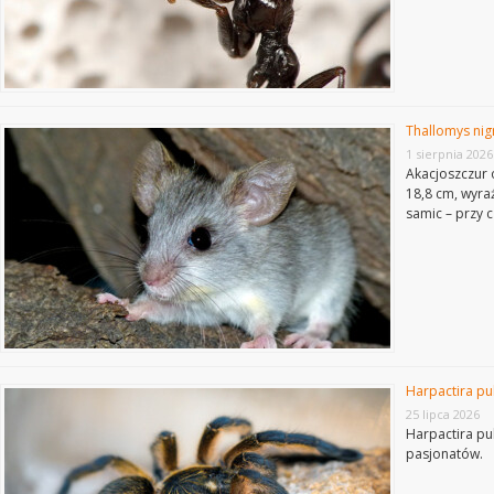
Thallomys nig
1 sierpnia 2026
Akacjoszczur o
18,8 cm, wyra
samic – przy 
Harpactira pu
25 lipca 2026
Harpactira pu
pasjonatów.