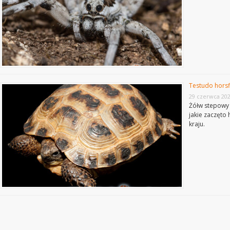
Testudo horsf
29 czerwca 20
Żółw stepowy 
jakie zaczęto
kraju.