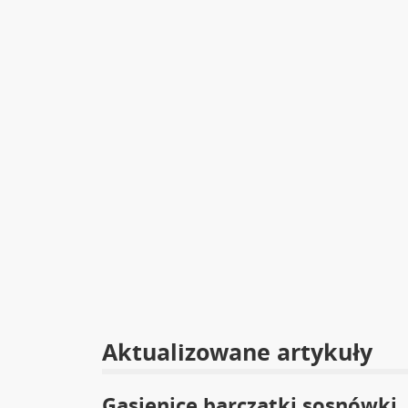
Aktualizowane artykuły
Gąsienice barczatki sosnówki