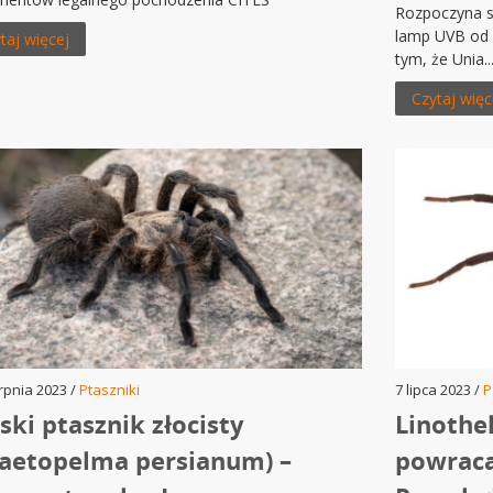
Rozpoczyna s
lamp UVB od 2
taj więcej
tym, że Unia..
Czytaj więc
rpnia 2023 /
Ptaszniki
7 lipca 2023 /
P
ski ptasznik złocisty
Linothe
aetopelma persianum) –
powraca