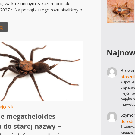
ię walka z unijnym zakazem produkcji
027 r. Na początku tego roku pisaliśmy o
.
ej
Najnow
Brewer
ptaszni
4 lipca 2
Zapewne
części o
pająka n
(nawet 
ajęczaki
le megatheloides
Szymo
dorodn
 do starej nazwy –
6 czerwc
Manica R