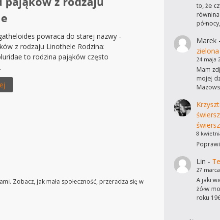
d pająków z rodzaju
to, że c
równinac
le
północy
gatheloides powraca do starej nazwy -
Marek
ków z rodzaju Linothele Rodzina:
zielona
pluridae to rodzina pająków często
24 maja 
.
Mam zdję
mojej dz
ej
Mazowsz
Krzyszt
świers
świersz
8 kwietni
Poprawi
Lin
-
Te
27 marca
A jaki w
niami. Zobacz, jak mała społeczność, przeradza się w
żółw mo
roku 19