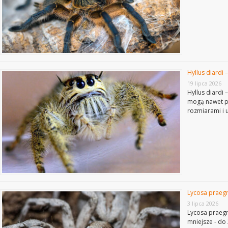
Hyllus diardi 
19 lipca 2026
Hyllus diardi
mogą nawet pr
rozmiarami i 
Lycosa praeg
3 lipca 2026
Lycosa praegr
mniejsze - d