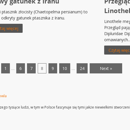
y gatunek z Iranu
Przeglą
Linothe
i ptasznik złocisty (Chaetopelma persianum) to
odkryty gatunek ptasznika z Iranu.
Linothele me
Przegląd pają
taj więcej
Dipluridae Di
omawianych..
Czytaj więc
1
…
6
7
8
9
10
…
24
Next »
owla
ego tysiące ludzi, w tym w Polsce fascynuje się tymi jakże niewielkimi stworze