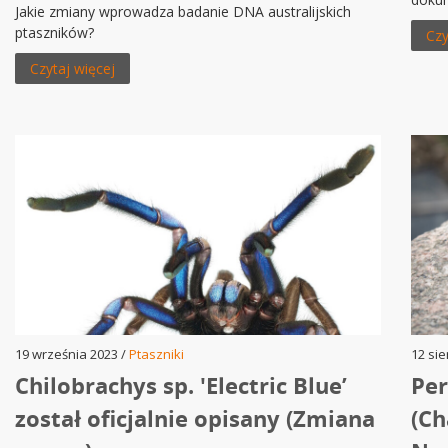
Jakie zmiany wprowadza badanie DNA australijskich
ptaszników?
Czy
Czytaj więcej
19 września 2023 /
Ptaszniki
12 sie
Chilobrachys sp. 'Electric Blue’
Per
został oficjalnie opisany (Zmiana
(Ch