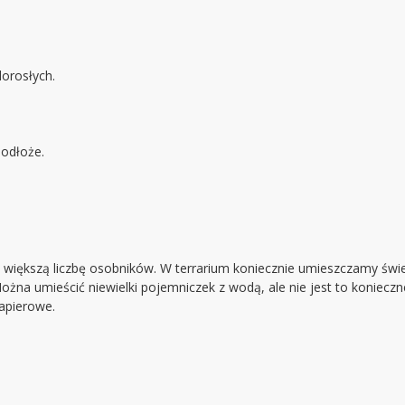
orosłych.
podłoże.
 większą liczbę osobników. W terrarium koniecznie umieszczamy świ
ożna umieścić niewielki pojemniczek z wodą, ale nie jest to koniecz
apierowe.