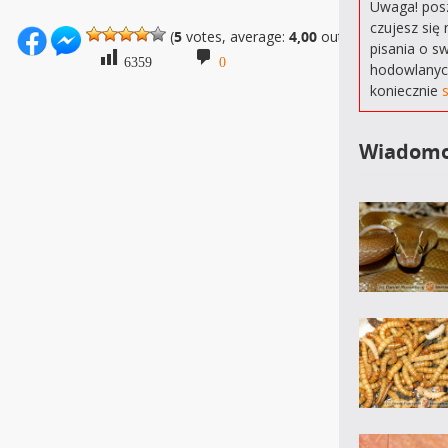
Uwaga! posz
czujesz się 
(
5
votes, average:
4,00
out of 5)
pisania o s
6359
0
hodowlanyc
koniecznie
Wiadomo