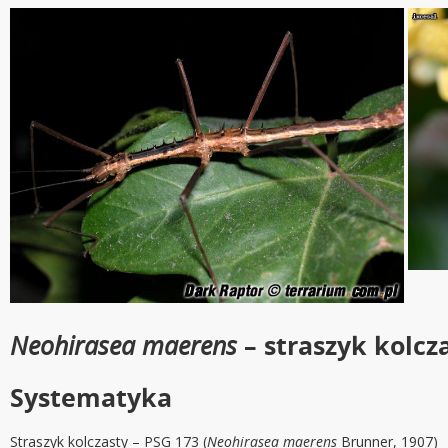
Neohirasea maerens
– straszyk kolcz
Systematyka
Straszyk kolczasty – PSG 173 (
Neohirasea maerens
Brunner, 1907)