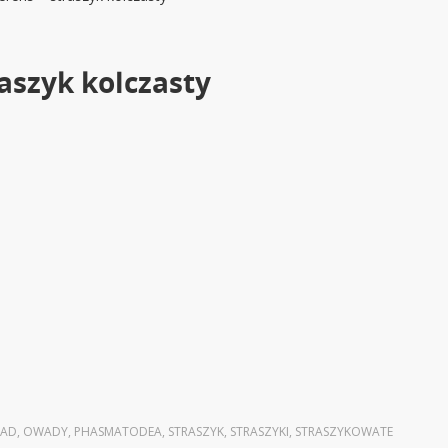
aszyk kolczasty
AD
,
OWADY
,
PHASMATODEA
,
STRASZYK
,
STRASZYKI
,
STRASZYKOWATE