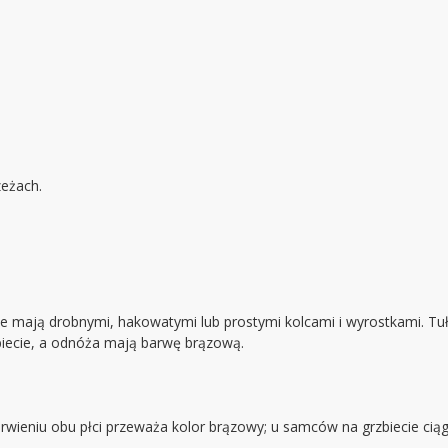
zeżach.
te mają drobnymi, hakowatymi lub prostymi kolcami i wyrostkami. Tu
biecie, a odnóża mają barwę brązową.
arwieniu obu płci przeważa kolor brązowy; u samców na grzbiecie cią