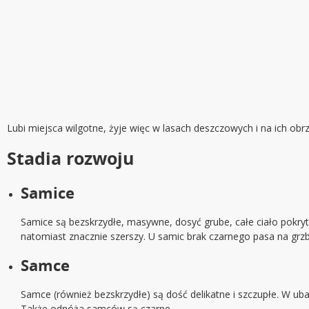
Lubi miejsca wilgotne, żyje więc w lasach deszczowych i na ich obr
Stadia rozwoju
Samice
Samice są bezskrzydłe, masywne, dosyć grube, całe ciało pokry
natomiast znacznie szerszy. U samic brak czarnego pasa na grz
Samce
Samce (również bezskrzydłe) są dość delikatne i szczupłe. W ub
Także odnóża samców są czarne.