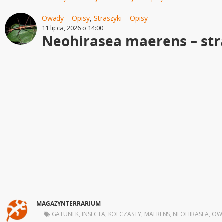
Owady – Opisy
,
Straszyki – Opisy
11 lipca, 2026 o 14:00
Neohirasea maerens – str
MAGAZYNTERRARIUM
|
GATUNEK
,
INSECTA
,
KOLCZASTY
,
MAERENS
,
NEOHIRASEA
,
OW