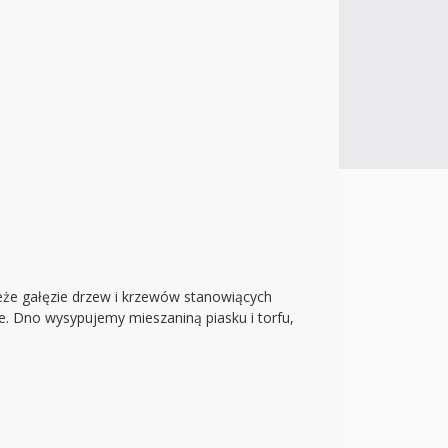
eże gałęzie drzew i krzewów stanowiących
ne. Dno wysypujemy mieszaniną piasku i torfu,