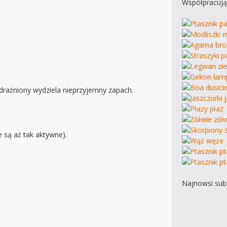
Współpracują
drażniony wydziela nieprzyjemny zapach.
 są aż tak aktywne).
Najnowsi subs