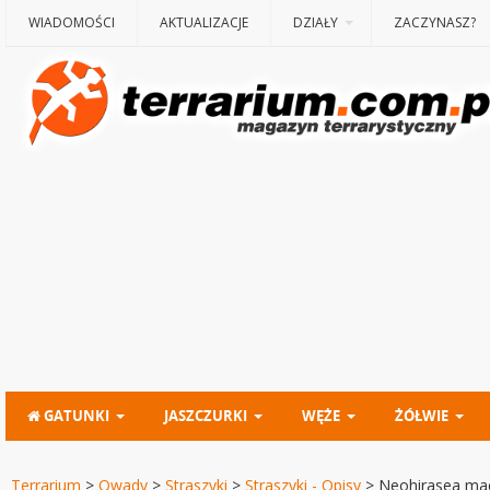
WIADOMOŚCI
AKTUALIZACJE
DZIAŁY
ZACZYNASZ?
GATUNKI
JASZCZURKI
WĘŻE
ŻÓŁWIE
Terrarium
>
Owady
>
Straszyki
>
Straszyki - Opisy
>
Neohirasea mae