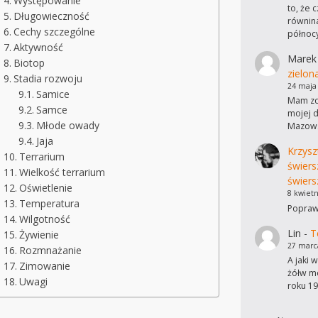
Występowanie
to, że 
Długowieczność
równina
Cechy szczególne
północ
Aktywność
Marek
Biotop
zielon
Stadia rozwoju
24 maja
Samice
Mam zdj
Samce
mojej d
Młode owady
Mazows
Jaja
Krzysz
Terrarium
świers
Wielkość terrarium
świers
Oświetlenie
8 kwietn
Temperatura
Poprawi
Wilgotność
Lin
-
T
Żywienie
27 marc
Rozmnażanie
A jaki 
Zimowanie
żółw mo
Uwagi
roku 19