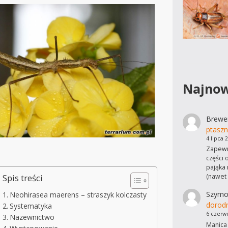
Najnow
Brewe
ptaszn
4 lipca 
Zapewn
części 
pająka 
(nawet
Spis treści
Szymo
Neohirasea maerens – straszyk kolczasty
dorod
Systematyka
6 czerw
Nazewnictwo
Manica 