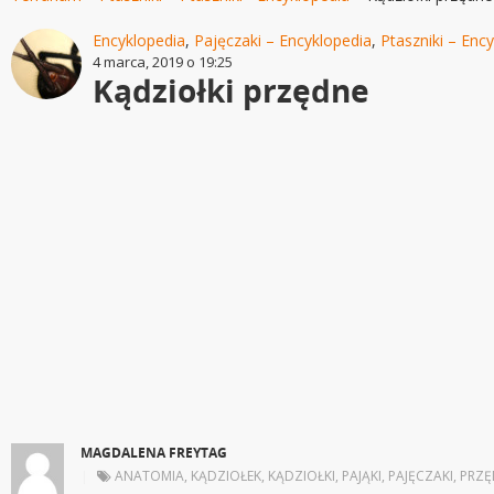
Encyklopedia
,
Pajęczaki – Encyklopedia
,
Ptaszniki – Enc
4 marca, 2019 o 19:25
Kądziołki przędne
MAGDALENA FREYTAG
|
ANATOMIA
,
KĄDZIOŁEK
,
KĄDZIOŁKI
,
PAJĄKI
,
PAJĘCZAKI
,
PRZĘ