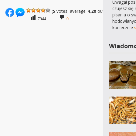
Uwaga! posz
czujesz się 
(
5
votes, average:
4,20
out of 5)
pisania o s
7944
0
hodowlanyc
koniecznie
Wiadomo