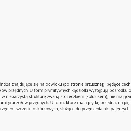
ża znajdujące się na odwłoku (po stronie brzusznej), będące cechą 
ołów przędnych. U form prymitywnych kądziołki występują pośrodku odw
na w nieparzystą strukturę zwaną stożeczkiem (kolulusem), nie mają
orami gruczołów przędnych. U form, które mają płytkę przędną, na pi
rzędem szczecin oskórkowych, służące do przędzenia nici pajęczych.