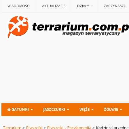
WIADOMOŚCI
AKTUALIZACJE
DZIAŁY
ZACZYNASZ?
GATUNKI
JASZCZURKI
WĘŻE
ŻÓŁWIE
Terrarium
>
Ptaszniki
>
Ptaszniki - Encyklopedia
>
Kądziołki przędne