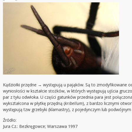
Kądziołki przędne → występują u pająków. Są to zmodyfikowane odnó
wyniosłości w kształcie stożków, w których występują ujścia grucz
par z tyłu odwłoka. U części gatunków przednia para jest połączo
wykształcona w płytkę przędną (
kribellum
), z bardzo licznymi otw
występują tzw grzebyki (klamastry), z pojedynczym lub podwójnym 
Źródło:
Jura Cz.: Bezkręgowce; Warszawa 1997