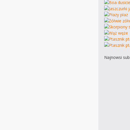
Najnowsi subs