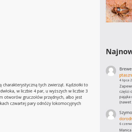
Najnow
Brewe
ptaszn
4 lipca 
charakterystyczną tych zwierząt. Kądziołki to
Zapewn
łoka, w liczbie 4 par, u wyższych w liczbie 3
części 
cym otworów gruczołów przędnych, albo jest
pająka 
(nawet
ętkach czwartej pary odnóży lokomocyjnych
Szymo
dorod
6 czerw
Manica 