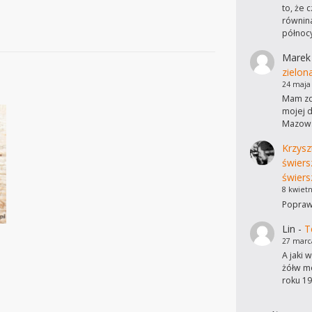
to, że 
równina
północ
Marek
zielon
24 maja
Mam zdj
mojej d
Mazows
Krzysz
świers
świers
8 kwietn
Poprawi
Lin
-
T
27 marc
A jaki 
żółw mo
roku 19