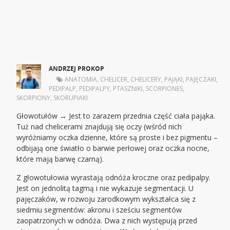
ANDRZEJ PROKOP
|
ANATOMIA
,
CHELICER
,
CHELICERY
,
PAJĄKI
,
PAJĘCZAKI
,
PEDIPALP
,
PEDIPALPY
,
PTASZNIKI
,
SCORPIONES
,
SKORPIONY
,
SKORUPIAKI
Głowotułów → Jest to zarazem przednia część ciała pająka.
Tuż nad chelicerami znajdują się oczy (wśród nich
wyróżniamy oczka dzienne, które są proste i bez pigmentu –
odbijają one światło o barwie perłowej oraz oczka nocne,
które mają barwę czarną).
Z głowotułowia wyrastają odnóża kroczne oraz pedipalpy.
Jest on jednolitą tagmą i nie wykazuje segmentacji. U
pajęczaków, w rozwoju zarodkowym wykształca się z
siedmiu segmentów: akronu i sześciu segmentów
zaopatrzonych w odnóża. Dwa z nich występują przed