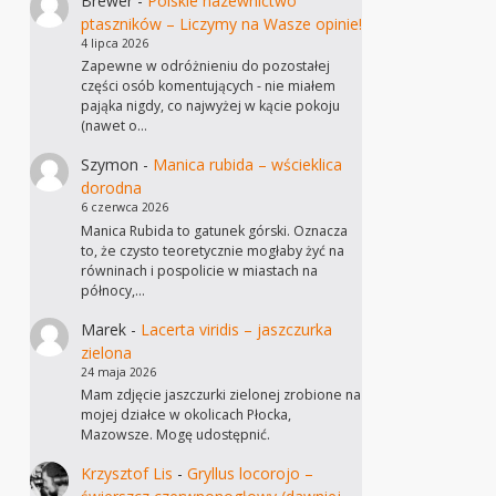
Brewer
-
Polskie nazewnictwo
ptaszników – Liczymy na Wasze opinie!
4 lipca 2026
Zapewne w odróżnieniu do pozostałej
części osób komentujących - nie miałem
pająka nigdy, co najwyżej w kącie pokoju
(nawet o…
Szymon
-
Manica rubida – wścieklica
dorodna
6 czerwca 2026
Manica Rubida to gatunek górski. Oznacza
to, że czysto teoretycznie mogłaby żyć na
równinach i pospolicie w miastach na
północy,…
Marek
-
Lacerta viridis – jaszczurka
zielona
24 maja 2026
Mam zdjęcie jaszczurki zielonej zrobione na
mojej działce w okolicach Płocka,
Mazowsze. Mogę udostępnić.
Krzysztof Lis
-
Gryllus locorojo –