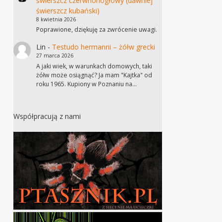
świerszcz czerwnonogłowy (dawniej
świerszcz kubański)
8 kwietnia 2026
Poprawione, dziękuję za zwrócenie uwagi.
Lin
-
Testudo hermanni – żółw grecki
27 marca 2026
A jaki wiek, w warunkach domowych, taki
żółw może osiągnąć? Ja mam "Kajtka" od
roku 1965. Kupiony w Poznaniu na…
Współpracują z nami