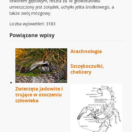
otworem gębowym, reszta za. W głowotułowiu
umieszczony jest żołądek, uchyłki jelita środkowego, a
także zwój mózgowy.
Liczba wyświetleń: 3183
Powiązane wpisy
Arachnologia
Szczękoczułki,
chelicery
Zwierzęta jadowite i
trujące w otoczeniu
człowieka