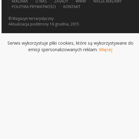
REKLAMA
O NAS
ZASADY
WWW
NASZE REKLAMY
POLITYKA PRYWATNOŚCI
KONTAKT
© Magazyn terrarystyczny
Aktualizacja
podstrony 16 grudnia, 2015
Serwis wykorzystuje pliki cookies, które są wykorzystywane do
emisji spersonalizowanych reklam.
Więcej