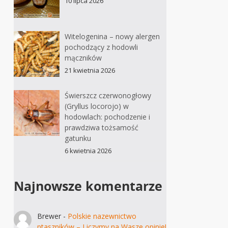
10 lipca 2026
Witelogenina – nowy alergen
pochodzący z hodowli
mączników
21 kwietnia 2026
Świerszcz czerwonogłowy
(Gryllus locorojo) w
hodowlach: pochodzenie i
prawdziwa tożsamość
gatunku
6 kwietnia 2026
Najnowsze komentarze
Brewer
-
Polskie nazewnictwo
ptaszników – Liczymy na Wasze opinie!