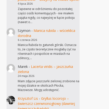
4 lipca 2026
Zapewne w odróżnieniu do pozostałej
części osób komentujących - nie miałem
pająka nigdy, co najwyżej w kącie pokoju
(nawet o…
Szymon
-
Manica rubida – wścieklica
dorodna
6 czerwca 2026
Manica Rubida to gatunek górski. Oznacza
to, że czysto teoretycznie mogłaby żyć na
równinach i pospolicie w miastach na
północy,…
Marek
-
Lacerta viridis – jaszczurka
zielona
24 maja 2026
Mam zdjęcie jaszczurki zielonej zrobione na
mojej działce w okolicach Płocka,
Mazowsze. Mogę udostępnić.
Krzysztof Lis
-
Gryllus locorojo –
świerszcz czerwnonogłowy (dawniej
świerszcz kubański)