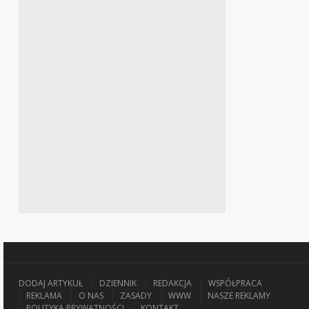
DODAJ ARTYKUŁ
DZIENNIK
REDAKCJA
WSPÓŁPRACA
REKLAMA
O NAS
ZASADY
WWW
NASZE REKLAMY
POLITYKA PRYWATNOŚCI
KONTAKT