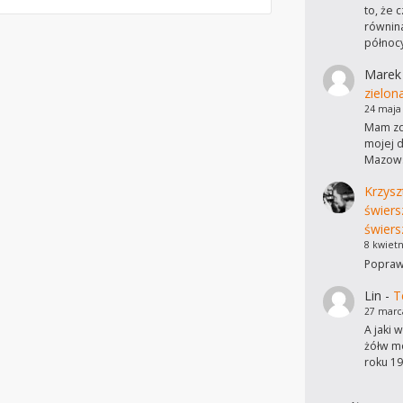
to, że 
równina
północ
Marek
zielon
24 maja
Mam zdj
mojej d
Mazows
Krzysz
świers
świers
8 kwietn
Poprawi
Lin
-
T
27 marc
A jaki 
żółw mo
roku 19