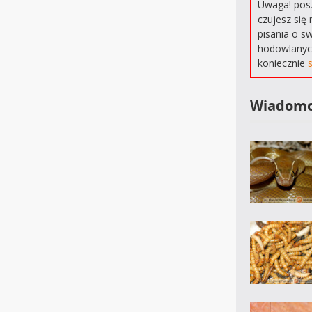
Uwaga! posz
czujesz się 
pisania o s
hodowlanyc
koniecznie
Wiadomo