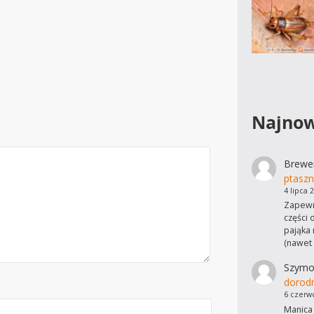
Najnow
Brewe
ptaszn
4 lipca 
Zapewn
części 
pająka 
(nawet
Szymo
dorod
6 czerw
Manica 