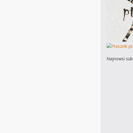
Najnowsi subs