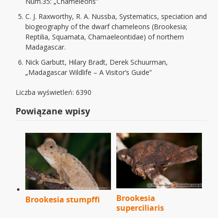
Núm.35: „Chameleons”
C. J. Raxworthy, R. A. Nussba, Systematics, speciation and
biogeography of the dwarf chameleons (Brookesia;
Reptilia, Squamata, Chamaeleontidae) of northern
Madagascar.
Nick Garbutt, Hilary Bradt, Derek Schuurman,
„Madagascar Wildlife – A Visitor’s Guide”
Liczba wyświetleń: 6390
Powiązane wpisy
Brookesia
Brookesia stumpffi
superciliaris