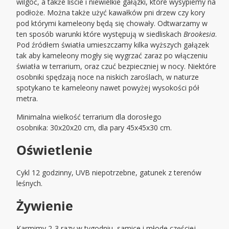
wilgoć, a także liście i niewielkie gałązki, które wysypiemy na
podłoże. Można także użyć kawałków pni drzew czy kory
pod którymi kameleony będą się chowały. Odtwarzamy w
ten sposób warunki które występują w siedliskach
Brookesia
.
Pod źródłem światła umieszczamy kilka wyższych gałązek
tak aby kameleony mogły się wygrzać zaraz po włączeniu
światła w terrarium, oraz czuć bezpieczniej w nocy. Niektóre
osobniki spędzają noce na niskich zaroślach, w naturze
spotykano te kameleony nawet powyżej wysokości pół
metra.
Minimalna wielkość terrarium dla dorosłego
osobnika: 30x20x20 cm, dla pary 45x45x30 cm.
Oświetlenie
Cykl 12 godzinny, UVB niepotrzebne, gatunek z terenów
leśnych.
Żywienie
Karmimy 2-3 razy w tygodniu, samice i młode częściej.