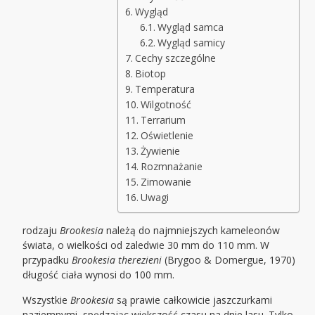
Wygląd
Wygląd samca
Wygląd samicy
Cechy szczególne
Biotop
Temperatura
Wilgotność
Terrarium
Oświetlenie
Żywienie
Rozmnażanie
Zimowanie
Uwagi
rodzaju
Brookesia
należą do najmniejszych kameleonów
świata, o wielkości od zaledwie 30 mm do 110 mm. W
przypadku
Brookesia therezieni
(Brygoo & Domergue, 1970)
długość ciała wynosi do 100 mm.
Wszystkie
Brookesia
są prawie całkowicie jaszczurkami
naziemnymi, spędzając większość czasu na dnie lasu. Tylko