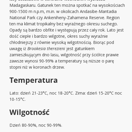
Madagaskaru. Gatunek ten można spotkać na wysokościach
900-1500 m n.p.m, m.in. w okolicach Andasibe-Mantadia
National Park czy Ankeniheny-Zahamena Reserve. Region
ten ma klimat tropikalny bez wyraźnego okresu suchego.
Opady są bardzo obfite i występują przez cały rok. Lato jest
dość ciepłe i bardzo wilgotne, okres suchy wyraźnie
chłodniejszy z równie wysoką wilgotnością. Biorąc pod
uwagę iż
Brookesia therezieni
jest gatunkiem
zamieszkującym dno lasu, wilgotność przy ściółce prawie
zawsze wynosi 90-99% a temperatury są niższe o parę
stopni niż w koronach drzew.
Temperatura
Lato: dzień 21-23°C, noc 18-20°C. Zima: dzień 15-20°C noc
10-15°C.
Wilgotność
Dzień 80-90%, noc 90-99%.