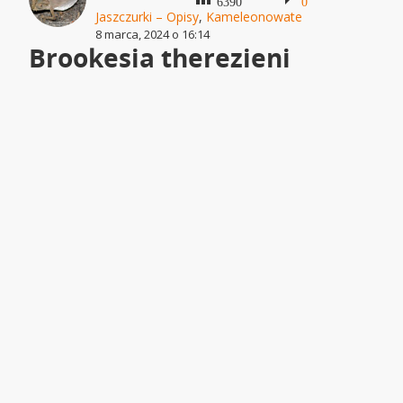
6390
0
Jaszczurki – Opisy
,
Kameleonowate
8 marca, 2024 o 16:14
Brookesia therezieni