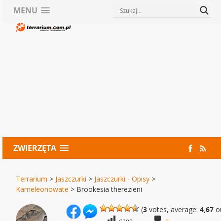
MENU
ZWIERZĘTA
Terrarium
>
Jaszczurki
>
Jaszczurki - Opisy
>
Kameleonowate
>
Brookesia therezieni
(
3
votes, average:
4,67
ou