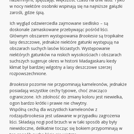
w nocy niektóre osobniki wspinają się na najniższe gałązki
zarośli, gdzie śpią.
Ich wygląd odzwierciedla zajmowane siedlisko – są
doskonale zamaskowane przebywając pośród liści.
Głównym obszarem występowania
Brookesia
są tropikalne
lasy deszczowe, jednakże niektóre gatunki występują na
obszarach suchych lasów liściastych. Występowanie
niektórych gatunków na niskich wysokościach i obszarach
suchszych sugeruje okres w historii Madagaskaru kiedy
klimat był bardziej wilgotny a lasy deszczowe szerzej
rozpowszechnione.
Brookesia
pozornie nie przypominają kameleonów, jednakże
posiadają wszystkie cechy typowe, choć znacząco
ograniczone. Ich zdolność do zmiany koloru jest niewielka,
ogon bardzo krótki i prawie nie chwytny.
Wspólną cechą dla wszystkich kameleonów z
rodzajuBrookesia jest udawanie w przypadku zagrożenia
liści. Składają nogi pod brzuch w w taki sposób aby były
niewidoczne, delikatnie tocząc się bokiem przypominają w