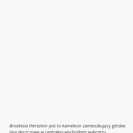
Brookesia therezieni
jest to kameleon zamieszkujący górskie
lasy deszczowe w centralno-wschodnim wybrzeżu