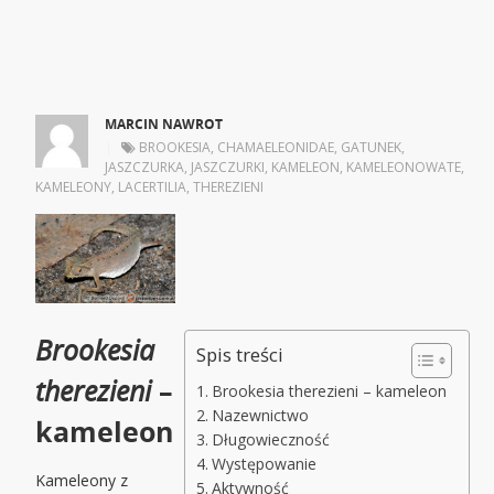
MARCIN NAWROT
|
BROOKESIA
,
CHAMAELEONIDAE
,
GATUNEK
,
JASZCZURKA
,
JASZCZURKI
,
KAMELEON
,
KAMELEONOWATE
,
KAMELEONY
,
LACERTILIA
,
THEREZIENI
Brookesia
Spis treści
therezieni
–
Brookesia therezieni – kameleon
Nazewnictwo
kameleon
Długowieczność
Występowanie
Kameleony z
Aktywność