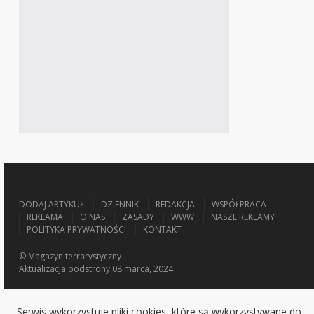
DODAJ ARTYKUŁ
DZIENNIK
REDAKCJA
WSPÓŁPRACA
REKLAMA
O NAS
ZASADY
WWW
NASZE REKLAMY
POLITYKA PRYWATNOŚCI
KONTAKT
© Magazyn terrarystyczny
Aktualizacja
podstrony 08 marca, 2024
Serwis wykorzystuje pliki cookies, które są wykorzystywane do