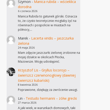
Szymon
-
Manica rubida – wścieklica
dorodna
6 czerwca 2026
Manica Rubida to gatunek górski. Oznacza
to, że czysto teoretycznie mogłaby żyć na
równinach i pospolicie w miastach na
północy,…
Marek
-
Lacerta viridis – jaszczurka
zielona
24 maja 2026
Mam zdjęcie jaszczurki zielonej zrobione na
mojej działce w okolicach Płocka,
Mazowsze. Mogę udostępnić.
Krzysztof Lis
-
Gryllus locorojo –
świerszcz czerwnonogłowy (dawniej
świerszcz kubański)
8 kwietnia 2026
Poprawione, dziękuję za zwrócenie uwagi.
Lin
-
Testudo hermanni – żółw grecki
27 marca 2026
A jaki wiek, w warunkach domowych, taki