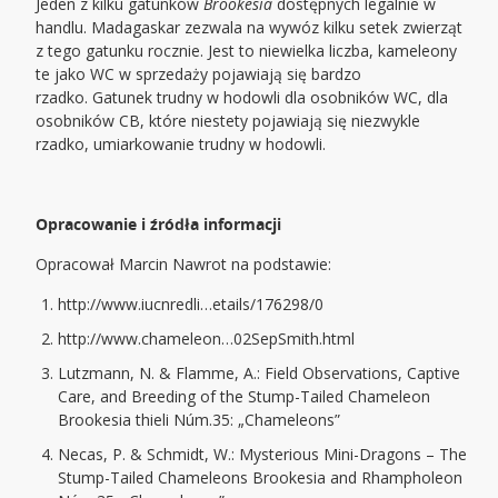
Jeden z kilku gatunków
Brookesia
dostępnych legalnie w
handlu. Madagaskar zezwala na wywóz kilku setek zwierząt
z tego gatunku rocznie. Jest to niewielka liczba, kameleony
te jako WC w sprzedaży pojawiają się bardzo
rzadko. Gatunek trudny w hodowli dla osobników WC, dla
osobników CB, które niestety pojawiają się niezwykle
rzadko, umiarkowanie trudny w hodowli.
Opracowanie i źródła informacji
Opracował Marcin Nawrot na podstawie:
http://www.iucnredli…etails/176298/0
http://www.chameleon…02SepSmith.html
Lutzmann, N. & Flamme, A.: Field Observations, Captive
Care, and Breeding of the Stump-Tailed Chameleon
Brookesia thieli Núm.35: „Chameleons”
Necas, P. & Schmidt, W.: Mysterious Mini-Dragons – The
Stump-Tailed Chameleons Brookesia and Rhampholeon