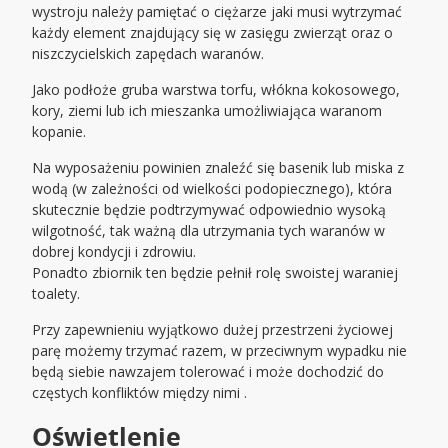
wystroju należy pamiętać o ciężarze jaki musi wytrzymać
każdy element znajdujący się w zasięgu zwierząt oraz o
niszczycielskich zapędach waranów.
Jako podłoże gruba warstwa torfu, włókna kokosowego,
kory, ziemi lub ich mieszanka umożliwiająca waranom
kopanie.
Na wyposażeniu powinien znaleźć się basenik lub miska z
wodą (w zależności od wielkości podopiecznego), która
skutecznie będzie podtrzymywać odpowiednio wysoką
wilgotność, tak ważną dla utrzymania tych waranów w
dobrej kondycji i zdrowiu.
Ponadto zbiornik ten będzie pełnił rolę swoistej waraniej
toalety.
Przy zapewnieniu wyjątkowo dużej przestrzeni życiowej
parę możemy trzymać razem, w przeciwnym wypadku nie
będą siebie nawzajem tolerować i może dochodzić do
częstych konfliktów między nimi .
Oświetlenie