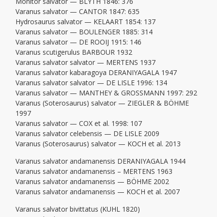
Monitor salvator — BLYTH 1846: 376
Varanus salvator — CANTOR 1847: 635
Hydrosaurus salvator — KELAART 1854: 137
Varanus salvator — BOULENGER 1885: 314
Varanus salvator — DE ROOIJ 1915: 146
Varanus scutigerulus BARBOUR 1932
Varanus salvator salvator — MERTENS 1937
Varanus salvator kabaragoya DERANIYAGALA 1947
Varanus salvator salvator — DE LISLE 1996: 134
Varanus salvator — MANTHEY & GROSSMANN 1997: 292
Varanus (Soterosaurus) salvator — ZIEGLER & BÖHME
1997
Varanus salvator — COX et al. 1998: 107
Varanus salvator celebensis — DE LISLE 2009
Varanus (Soterosaurus) salvator — KOCH et al. 2013
Varanus salvator andamanensis DERANIYAGALA 1944
Varanus salvator andamanensis – MERTENS 1963
Varanus salvator andamanensis — BÖHME 2002
Varanus salvator andamanensis — KOCH et al. 2007
Varanus salvator bivittatus (KUHL 1820)