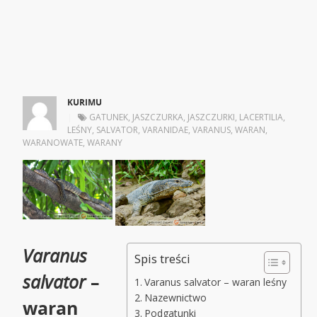
KURIMU
|
GATUNEK
,
JASZCZURKA
,
JASZCZURKI
,
LACERTILIA
,
LEŚNY
,
SALVATOR
,
VARANIDAE
,
VARANUS
,
WARAN
,
WARANOWATE
,
WARANY
Varanus
Spis treści
salvator
–
Varanus salvator – waran leśny
Nazewnictwo
waran
Podgatunki