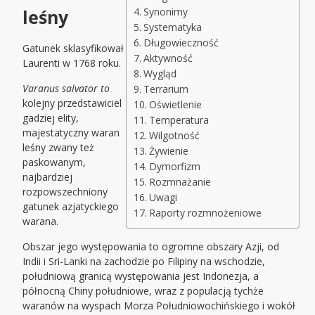
leśny
Synonimy
Systematyka
Długowieczność
Gatunek sklasyfikował
Aktywność
Laurenti w 1768 roku.
Wygląd
Varanus salvator to
Terrarium
kolejny przedstawiciel
Oświetlenie
gadziej elity,
Temperatura
majestatyczny waran
Wilgotność
leśny zwany też
Żywienie
paskowanym,
Dymorfizm
najbardziej
Rozmnażanie
rozpowszechniony
Uwagi
gatunek azjatyckiego
Raporty rozmnożeniowe
warana.
Obszar jego występowania to ogromne obszary Azji, od
Indii i Sri-Lanki na zachodzie po Filipiny na wschodzie,
południową granicą występowania jest Indonezja, a
północną Chiny południowe, wraz z populacją tychże
waranów na wyspach Morza Południowochińskiego i wokół