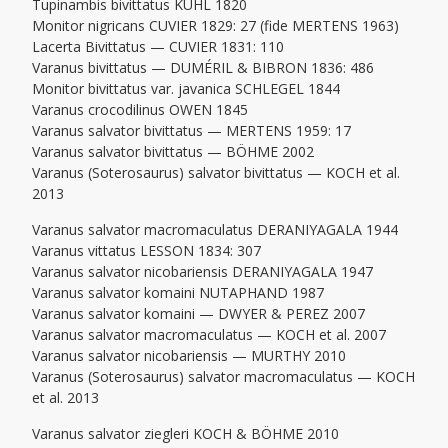
Tupinambis bivittatus KUHL 1820
Monitor nigricans CUVIER 1829: 27 (fide MERTENS 1963)
Lacerta Bivittatus — CUVIER 1831: 110
Varanus bivittatus — DUMÉRIL & BIBRON 1836: 486
Monitor bivittatus var. javanica SCHLEGEL 1844
Varanus crocodilinus OWEN 1845
Varanus salvator bivittatus — MERTENS 1959: 17
Varanus salvator bivittatus — BÖHME 2002
Varanus (Soterosaurus) salvator bivittatus — KOCH et al.
2013
Varanus salvator macromaculatus DERANIYAGALA 1944
Varanus vittatus LESSON 1834: 307
Varanus salvator nicobariensis DERANIYAGALA 1947
Varanus salvator komaini NUTAPHAND 1987
Varanus salvator komaini — DWYER & PEREZ 2007
Varanus salvator macromaculatus — KOCH et al. 2007
Varanus salvator nicobariensis — MURTHY 2010
Varanus (Soterosaurus) salvator macromaculatus — KOCH
et al. 2013
Varanus salvator ziegleri KOCH & BÖHME 2010