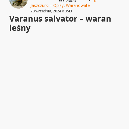
23873
0
Jaszczurki – Opisy
,
Waranowate
20 września, 2024 o 3:43
Varanus salvator – waran
leśny