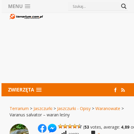
MENU
ZWIERZĘTA
Terrarium
>
Jaszczurki
>
Jaszczurki - Opisy
>
Waranowate
>
Varanus salvator – waran leśny
(
53
votes, average:
4,89
ou