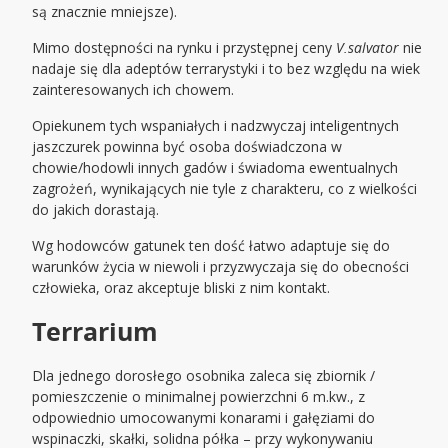
są znacznie mniejsze).
Mimo dostępności na rynku i przystępnej ceny
V.salvator
nie
nadaje się dla adeptów terrarystyki i to bez względu na wiek
zainteresowanych ich chowem.
Opiekunem tych wspaniałych i nadzwyczaj inteligentnych
jaszczurek powinna być osoba doświadczona w
chowie/hodowli innych gadów i świadoma ewentualnych
zagrożeń, wynikających nie tyle z charakteru, co z wielkości
do jakich dorastają.
Wg hodowców gatunek ten dość łatwo adaptuje się do
warunków życia w niewoli i przyzwyczaja się do obecności
człowieka, oraz akceptuje bliski z nim kontakt.
Terrarium
Dla jednego dorosłego osobnika zaleca się zbiornik /
pomieszczenie o minimalnej powierzchni 6 m.kw., z
odpowiednio umocowanymi konarami i gałęziami do
wspinaczki, skałki, solidna półka – przy wykonywaniu