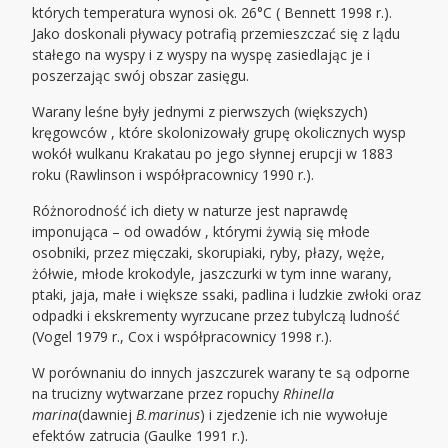
których temperatura wynosi ok. 26°C ( Bennett 1998 r.).
Jako doskonali pływacy potrafią przemieszczać się z lądu
stałego na wyspy i z wyspy na wyspę zasiedlając je i
poszerzając swój obszar zasięgu.
Warany leśne były jednymi z pierwszych (większych)
kręgowców , które skolonizowały grupę okolicznych wysp
wokół wulkanu Krakatau po jego słynnej erupcji w 1883
roku (Rawlinson i współpracownicy 1990 r.).
Różnorodność ich diety w naturze jest naprawdę
imponująca – od owadów , którymi żywią się młode
osobniki, przez mięczaki, skorupiaki, ryby, płazy, węże,
żółwie, młode krokodyle, jaszczurki w tym inne warany,
ptaki, jaja, małe i większe ssaki, padlina i ludzkie zwłoki oraz
odpadki i ekskrementy wyrzucane przez tubylczą ludność
(Vogel 1979 r., Cox i współpracownicy 1998 r.).
W porównaniu do innych jaszczurek warany te są odporne
na trucizny wytwarzane przez ropuchy
Rhinella
marina
(dawniej
B.marinus
) i zjedzenie ich nie wywołuje
efektów zatrucia (Gaulke 1991 r.).