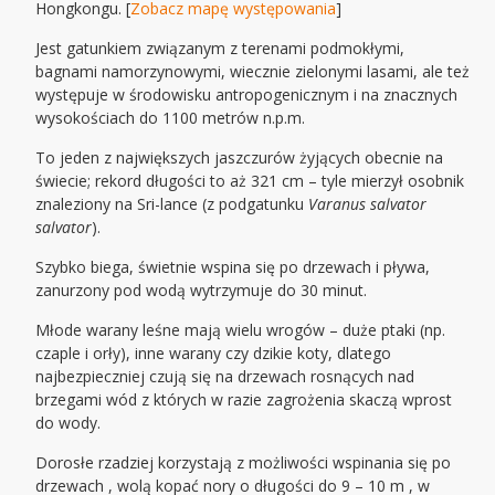
Hongkongu. [
Zobacz mapę występowania
]
Jest gatunkiem związanym z terenami podmokłymi,
bagnami namorzynowymi, wiecznie zielonymi lasami, ale też
występuje w środowisku antropogenicznym i na znacznych
wysokościach do 1100 metrów n.p.m.
To jeden z największych jaszczurów żyjących obecnie na
świecie; rekord długości to aż 321 cm – tyle mierzył osobnik
znaleziony na Sri-lance (z podgatunku
Varanus salvator
salvator
).
Szybko biega, świetnie wspina się po drzewach i pływa,
zanurzony pod wodą wytrzymuje do 30 minut.
Młode warany leśne mają wielu wrogów – duże ptaki (np.
czaple i orły), inne warany czy dzikie koty, dlatego
najbezpieczniej czują się na drzewach rosnących nad
brzegami wód z których w razie zagrożenia skaczą wprost
do wody.
Dorosłe rzadziej korzystają z możliwości wspinania się po
drzewach , wolą kopać nory o długości do 9 – 10 m , w