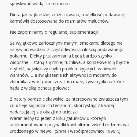
spryskiwać wodą ich terrarium.
Dieta jak najbardziej zróżnicowana, a wielkość podawanej
karmówki dostosowana do rozmiarów maluchów.
Nie zapominamy o regularnej suplementacji!
Są wyjątkowo żarłocznymi małymi smokami, dlatego nie
należy przesadzać z częstotliwością i ilością podawanego
pokarmu. Efekty przekarmiania będą bardzo szybko
widoczne – staną się mniej ruchliwe, a konsekwencją będzie
otyłość; największy chyba problem żyjących w niewoli
waranów. Dla zwiększenia ich aktywności możemy do
zbiornika z wodą wpuszczać im małe, żywe rybki na które
będą z wielką ochotą polować.
Z natury bardzo ciekawskie, zainteresowane zwłaszcza tym
co dzieje się poza ich terrarium, skorzystają z każdej
nadarzającej się okazji do ucieczki.
Waran leśny to jeden z kilku gatunków u którego
udokumentowano przypadki kanibalizmu wśród rodzeństwa
urodzonego w niewoli (Shine i współpracownicy 1996 r.).