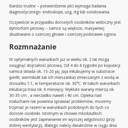
Bardzo trudne – potwierdzenie płci wymaga badania
diagnostycznego: endoskopii, usg, rtg lub sondowania.
Oczywiście w przypadku dorosłych osobników widoczny jest
dymorfizm płciowy – samce są większe, masywniej
zbudowane o szerszej głowie i szerszej podstawie ogona.
Rozmnażanie
W optymalnych warunkach już w wieku ok. 2 lat mogą
osiągnąć dojrzałość płciową. Od 4 do 6 tygodni po kopulacji
samica składa ok. 15-20 jaj. Jaja inkubujemy w substracie
(perlit, wermikulit lub ich mieszanka) zmieszanym z wodą w
stosunku 1:1, w temperaturze ok. 30°C. W takich warunkach
inkubacja trwa ok. 6 miesięcy. Wyklute warany mierzą ok.
30-35 cm , a nierzadko nawet i 40 cm. Opieka nad
maluchami nie powinna sprawiać problemów, możemy
trzymać je razem w warunkach podobnych do tych co
dorosłe osobniki. Istotnym w chowie młodziutkich
osobników jest zapewnienie im wyższej wilgotności (przy
dobrej wentylacji), dlatego należy dwukrotnie w ciągu dnia