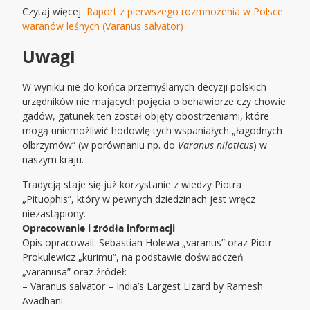
Czytaj więcej
Raport z pierwszego rozmnożenia w Polsce
waranów leśnych (Varanus salvator)
Uwagi
W wyniku nie do końca przemyślanych decyzji polskich
urzędników nie mających pojęcia o behawiorze czy chowie
gadów, gatunek ten został objęty obostrzeniami, które
mogą uniemożliwić hodowlę tych wspaniałych „łagodnych
olbrzymów” (w porównaniu np. do
Varanus niloticus
) w
naszym kraju.
Tradycją staje się już korzystanie z wiedzy Piotra
„Pituophis”, który w pewnych dziedzinach jest wręcz
niezastąpiony.
Opracowanie i źródła informacji
Opis opracowali: Sebastian Holewa „varanus” oraz Piotr
Prokulewicz „kurimu”, na podstawie doświadczeń
„varanusa” oraz źródeł:
– Varanus salvator – India’s Largest Lizard by Ramesh
Avadhani