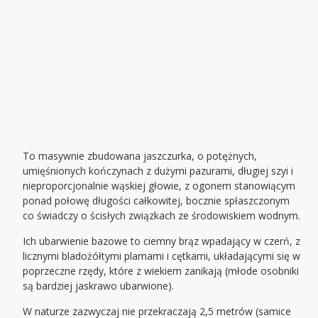
To masywnie zbudowana jaszczurka, o potężnych,
umięśnionych kończynach z dużymi pazurami, długiej szyi i
nieproporcjonalnie wąskiej głowie, z ogonem stanowiącym
ponad połowę długości całkowitej, bocznie spłaszczonym
co świadczy o ścisłych związkach ze środowiskiem wodnym.
Ich ubarwienie bazowe to ciemny brąz wpadający w czerń, z
licznymi bladożółtymi plamami i cętkami, układającymi się w
poprzeczne rzędy, które z wiekiem zanikają (młode osobniki
są bardziej jaskrawo ubarwione).
W naturze zazwyczaj nie przekraczają 2,5 metrów (samice