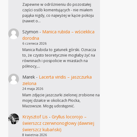
Zapewne w odróżnieniu do pozostałej
części osób komentujących - nie miałem
pająka nigdy, co najwyżej w kącie pokoju
(nawet o…
Szymon
-
Manica rubida – wścieklica
dorodna
6 czerwca 2026
Manica Rubida to gatunek górski. Oznacza
to, że czysto teoretycznie mogłaby żyć na
równinach i pospolicie w miastach na
północy,…
Marek
-
Lacerta viridis – jaszczurka
zielona
24 maja 2026
Mam zdjęcie jaszczurki zielonej zrobione na
mojej działce w okolicach Płocka,
Mazowsze. Mogę udostępnić.
Krzysztof Lis
-
Gryllus locorojo –
świerszcz czerwnonogłowy (dawniej
świerszcz kubański)
8 kwietnia 2026