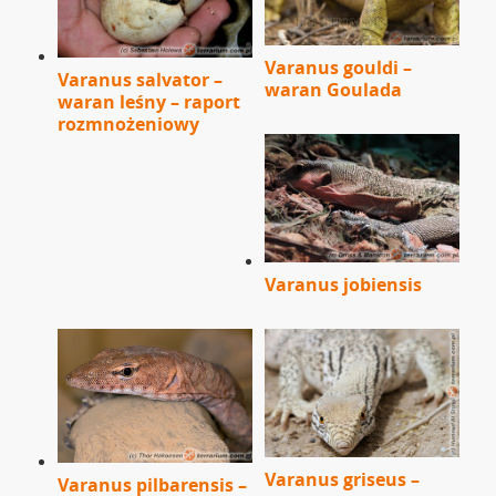
Varanus gouldi –
Varanus salvator –
waran Goulada
waran leśny – raport
rozmnożeniowy
Varanus jobiensis
Varanus griseus –
Varanus pilbarensis –