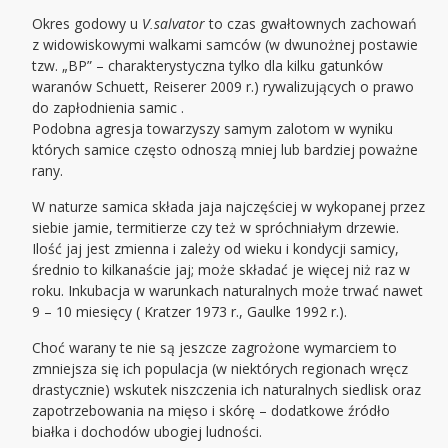
Okres godowy u
V.salvator
to czas gwałtownych zachowań
z widowiskowymi walkami samców (w dwunożnej postawie
tzw. „BP” – charakterystyczna tylko dla kilku gatunków
waranów Schuett, Reiserer 2009 r.) rywalizujących o prawo
do zapłodnienia samic .
Podobna agresja towarzyszy samym zalotom w wyniku
których samice często odnoszą mniej lub bardziej poważne
rany.
W naturze samica składa jaja najczęściej w wykopanej przez
siebie jamie, termitierze czy też w spróchniałym drzewie.
Ilość jaj jest zmienna i zależy od wieku i kondycji samicy,
średnio to kilkanaście jaj; może składać je więcej niż raz w
roku. Inkubacja w warunkach naturalnych może trwać nawet
9 – 10 miesięcy ( Kratzer 1973 r., Gaulke 1992 r.).
Choć warany te nie są jeszcze zagrożone wymarciem to
zmniejsza się ich populacja (w niektórych regionach wręcz
drastycznie) wskutek niszczenia ich naturalnych siedlisk oraz
zapotrzebowania na mięso i skórę – dodatkowe źródło
białka i dochodów ubogiej ludności.