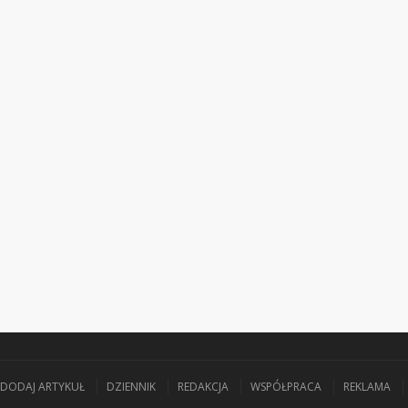
DODAJ ARTYKUŁ
DZIENNIK
REDAKCJA
WSPÓŁPRACA
REKLAMA