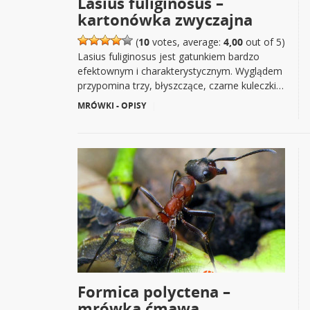
Lasius fuliginosus –
kartonówka zwyczajna
(
10
votes, average:
4,00
out of 5)
Lasius fuliginosus jest gatunkiem bardzo
efektownym i charakterystycznym. Wyglądem
przypomina trzy, błyszczące, czarne kuleczki…
MRÓWKI - OPISY
|
Formica polyctena –
mrówka ćmawa