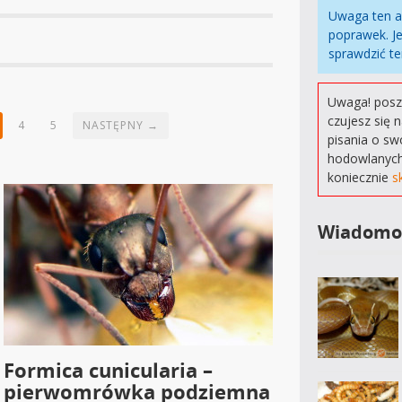
Uwaga ten a
poprawek. Je
sprawdzić te
Uwaga! poszu
czujesz się 
4
5
NASTĘPNY →
pisania o sw
hodowlanych
koniecznie
s
Wiadomo
Formica cunicularia –
pierwomrówka podziemna