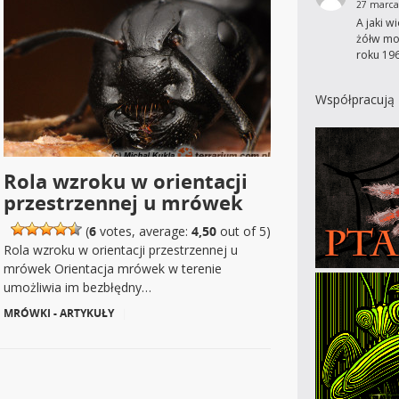
27 marca
A jaki w
żółw mo
roku 19
Współpracują 
Rola wzroku w orientacji
przestrzennej u mrówek
(
6
votes, average:
4,50
out of 5)
Rola wzroku w orientacji przestrzennej u
mrówek Orientacja mrówek w terenie
umożliwia im bezbłędny…
MRÓWKI - ARTYKUŁY
|