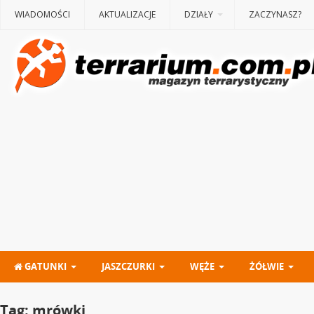
WIADOMOŚCI
AKTUALIZACJE
DZIAŁY
ZACZYNASZ?
GATUNKI
JASZCZURKI
WĘŻE
ŻÓŁWIE
Tag:
mrówki