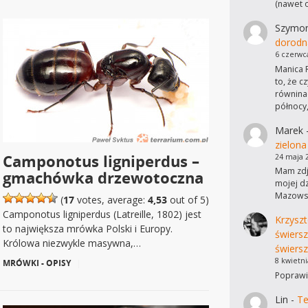
(nawet 
Szymo
dorodn
6 czerwc
Manica R
to, że c
równinac
północy
Marek
zielona
Camponotus ligniperdus –
24 maja 
Mam zdję
gmachówka drzewotoczna
mojej dz
Mazowsz
(
17
votes, average:
4,53
out of 5)
Camponotus ligniperdus (Latreille, 1802) jest
Krzyszt
to największa mrówka Polski i Europy.
świers
Królowa niezwykle masywna,…
świersz
8 kwietni
MRÓWKI - OPISY
|
Poprawi
Lin
-
Te