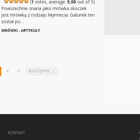
(
1
votes, average:
5,00
out of 5)
Powszechnie znana jako mrówka skoczek
jest mrówką z rodzaju Myrmecia. Gatunek ten
został po…
MRÓWKI - ARTYKUŁY
|
4
5
NASTĘPNY →
I
KONTAKT