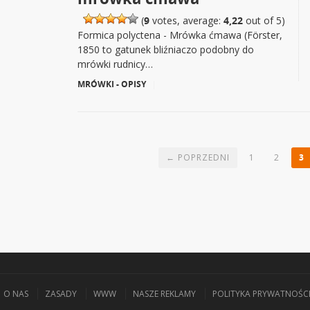
(
9
votes, average:
4,22
out of 5)
Formica polyctena - Mrówka ćmawa (Förster,
1850 to gatunek bliźniaczo podobny do
mrówki rudnicy…
MRÓWKI - OPISY
|
← POPRZEDNI
1
2
3
O NAS
ZASADY
WWW
NASZE REKLAMY
POLITYKA PRYWATNOŚC