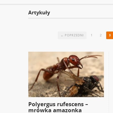
Artykuły
← POPRZEDNI
1
2
3
Polyergus rufescens –
mrówka amazonka