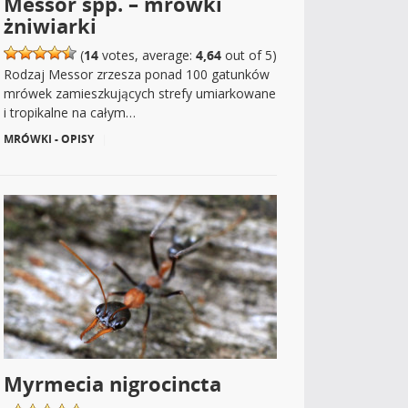
Messor spp. – mrówki
żniwiarki
(
14
votes, average:
4,64
out of 5)
Rodzaj Messor zrzesza ponad 100 gatunków
mrówek zamieszkujących strefy umiarkowane
i tropikalne na całym…
MRÓWKI - OPISY
|
Myrmecia nigrocincta