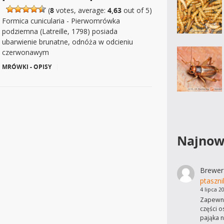
(
8
votes, average:
4,63
out of 5)
Formica cunicularia - Pierwomrówka
podziemna (Latreille, 1798) posiada
ubarwienie brunatne, odnóża w odcieniu
czerwonawym
MRÓWKI - OPISY
|
Najnow
Brewer
ptaszni
4 lipca 2
Zapewne
części o
pająka n