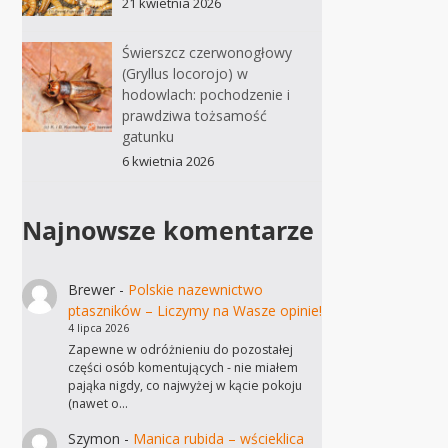
21 kwietnia 2026
Świerszcz czerwonogłowy
(Gryllus locorojo) w
hodowlach: pochodzenie i
prawdziwa tożsamość
gatunku
6 kwietnia 2026
Najnowsze komentarze
Brewer
-
Polskie nazewnictwo
ptaszników – Liczymy na Wasze opinie!
4 lipca 2026
Zapewne w odróżnieniu do pozostałej
części osób komentujących - nie miałem
pająka nigdy, co najwyżej w kącie pokoju
(nawet o…
Szymon
-
Manica rubida – wścieklica