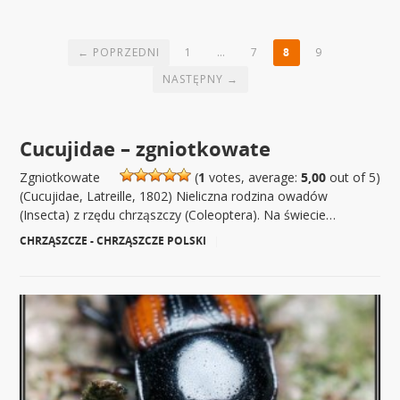
← POPRZEDNI
1
…
7
8
9
NASTĘPNY →
Cucujidae – zgniotkowate
Zgniotkowate
(
1
votes, average:
5,00
out of 5)
(Cucujidae, Latreille, 1802) Nieliczna rodzina owadów
(Insecta) z rzędu chrząszczy (Coleoptera). Na świecie…
CHRZĄSZCZE - CHRZĄSZCZE POLSKI
|