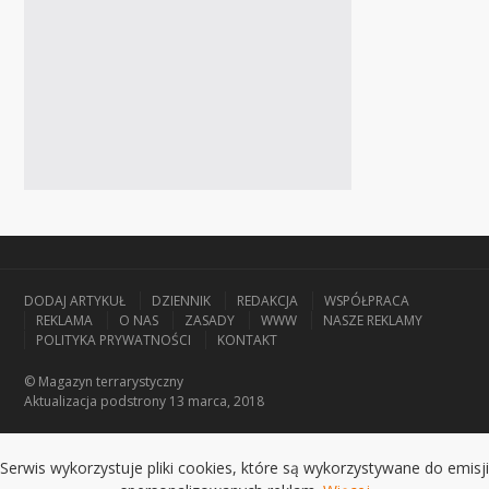
DODAJ ARTYKUŁ
DZIENNIK
REDAKCJA
WSPÓŁPRACA
REKLAMA
O NAS
ZASADY
WWW
NASZE REKLAMY
POLITYKA PRYWATNOŚCI
KONTAKT
© Magazyn terrarystyczny
Aktualizacja
podstrony 13 marca, 2018
Serwis wykorzystuje pliki cookies, które są wykorzystywane do emisji