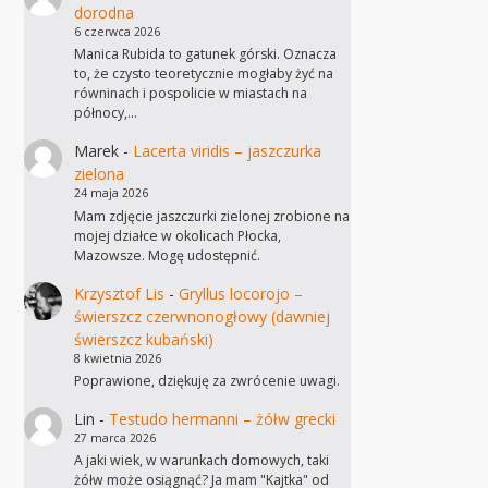
dorodna
6 czerwca 2026
Manica Rubida to gatunek górski. Oznacza
to, że czysto teoretycznie mogłaby żyć na
równinach i pospolicie w miastach na
północy,…
Marek
-
Lacerta viridis – jaszczurka
zielona
24 maja 2026
Mam zdjęcie jaszczurki zielonej zrobione na
mojej działce w okolicach Płocka,
Mazowsze. Mogę udostępnić.
Krzysztof Lis
-
Gryllus locorojo –
świerszcz czerwnonogłowy (dawniej
świerszcz kubański)
8 kwietnia 2026
Poprawione, dziękuję za zwrócenie uwagi.
Lin
-
Testudo hermanni – żółw grecki
27 marca 2026
A jaki wiek, w warunkach domowych, taki
żółw może osiągnąć? Ja mam "Kajtka" od