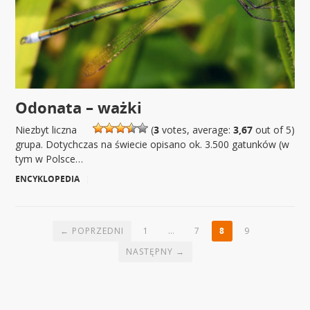
Odonata – ważki
Niezbyt liczna
(
3
votes, average:
3,67
out of 5)
grupa. Dotychczas na świecie opisano ok. 3.500 gatunków (w
tym w Polsce…
ENCYKLOPEDIA
|
← POPRZEDNI
1
…
7
8
9
NASTĘPNY →