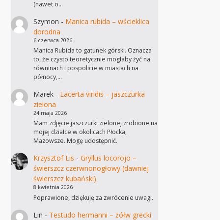
(nawet o…
Szymon
-
Manica rubida – wścieklica
dorodna
6 czerwca 2026
Manica Rubida to gatunek górski. Oznacza
to, że czysto teoretycznie mogłaby żyć na
równinach i pospolicie w miastach na
północy,…
Marek
-
Lacerta viridis – jaszczurka
zielona
24 maja 2026
Mam zdjęcie jaszczurki zielonej zrobione na
mojej działce w okolicach Płocka,
Mazowsze. Mogę udostępnić.
Krzysztof Lis
-
Gryllus locorojo –
świerszcz czerwnonogłowy (dawniej
świerszcz kubański)
8 kwietnia 2026
Poprawione, dziękuję za zwrócenie uwagi.
Lin
-
Testudo hermanni – żółw grecki