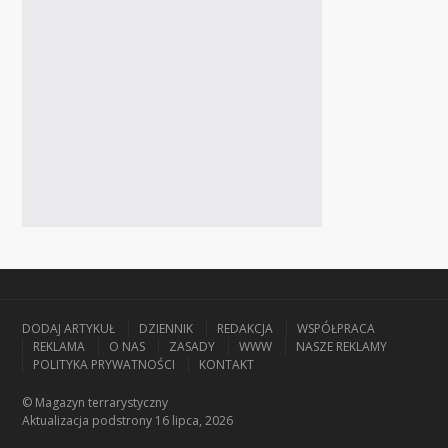
DODAJ ARTYKUŁ
DZIENNIK
REDAKCJA
WSPÓŁPRACA
REKLAMA
O NAS
ZASADY
WWW
NASZE REKLAMY
POLITYKA PRYWATNOŚCI
KONTAKT
© Magazyn terrarystyczny
Aktualizacja
podstrony 16 lipca, 2026