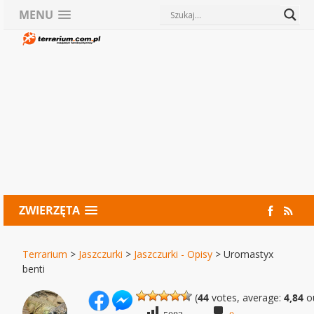
MENU
ZWIERZĘTA
Terrarium
>
Jaszczurki
>
Jaszczurki - Opisy
>
Uromastyx
benti
(
44
votes, average:
4,84
ou