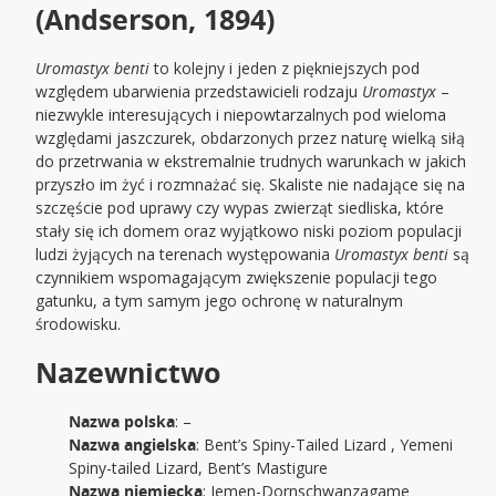
(Andserson, 1894)
Uromastyx benti
to kolejny i jeden z piękniejszych pod
względem ubarwienia przedstawicieli rodzaju
Uromastyx
–
niezwykle interesujących i niepowtarzalnych pod wieloma
względami jaszczurek, obdarzonych przez naturę wielką siłą
do przetrwania w ekstremalnie trudnych warunkach w jakich
przyszło im żyć i rozmnażać się. Skaliste nie nadające się na
szczęście pod uprawy czy wypas zwierząt siedliska, które
stały się ich domem oraz wyjątkowo niski poziom populacji
ludzi żyjących na terenach występowania
Uromastyx benti
są
czynnikiem wspomagającym zwiększenie populacji tego
gatunku, a tym samym jego ochronę w naturalnym
środowisku.
Nazewnictwo
Nazwa polska
: –
Nazwa angielska
: Bent’s Spiny-Tailed Lizard , Yemeni
Spiny-tailed Lizard, Bent’s Mastigure
Nazwa niemiecka
: Jemen-Dornschwanzagame