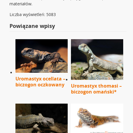
materiałów.
Liczba wyświetleń: 5083
Powiązane wpisy
Uromastyx ocellata –
biczogon oczkowany
Uromastyx thomasi –
biczogon omański*