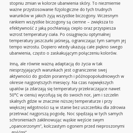
stopniu zmian w kolorze ubarwienia skóry. To niezmiernie
ważne przystosowanie fizjologiczne do tych trudnych
warunków w jakich żyją wszystkie biczogony. Wczesnym
rankiem wszystkie biczogony są ciemne – zwiększa to
efektywność z jaką pochłaniają ciepło oraz przyspiesza
wzrost temperatury ciała. Po osiągnięciu optymalnej
temperatury jaszczurki jaśnieją, ograniczając tym samym jej
tempo wzrostu. Dopiero wtedy ukazują całe piękno swego
ubarwienia, często o zaskakującym połączeniu kolorów.
Inną, ale równie ważną adaptacją do życia w tak
niesprzyjających warunkach jest ograniczenie swej
aktywności do godzin porannych i późnopopołudniowych w
okresie najgorętszych miesięcy. Na czas największych
upałów (a zdarzają się temperatury przekraczające nawet
50°C w cieniu) wycofują się do swoich nor, jam i szczelin
skalnych gdzie w znacznie niższej temperaturze i przy
większej wilgotności są w stanie bez uszczerbku dla zdrowia
przetrwać najgorszą pogodę. Noc spędzają w tych samych
schronieniach zaklinowując wąskie wejście swym
„opancerzonym”, kolczastym ogonem przed nieproszonymi
„gośćmi”.