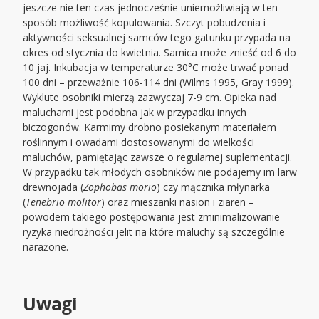
jeszcze nie ten czas jednocześnie uniemożliwiają w ten
sposób możliwość kopulowania. Szczyt pobudzenia i
aktywności seksualnej samców tego gatunku przypada na
okres od stycznia do kwietnia. Samica może znieść od 6 do
10 jaj. Inkubacja w temperaturze 30°C może trwać ponad
100 dni – przeważnie 106-114 dni (Wilms 1995, Gray 1999).
Wyklute osobniki mierzą zazwyczaj 7-9 cm. Opieka nad
maluchami jest podobna jak w przypadku innych
biczogonów. Karmimy drobno posiekanym materiałem
roślinnym i owadami dostosowanymi do wielkości
maluchów, pamiętając zawsze o regularnej suplementacji.
W przypadku tak młodych osobników nie podajemy im larw
drewnojada (
Zophobas morio
) czy mącznika młynarka
(
Tenebrio molitor
) oraz mieszanki nasion i ziaren –
powodem takiego postępowania jest zminimalizowanie
ryzyka niedrożności jelit na które maluchy są szczególnie
narażone.
Uwagi