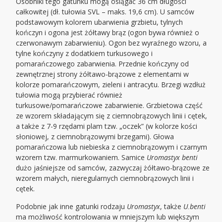
Osobniki tego gatunku mogą osiągać 36 cm długości
całkowitej (dł. tułowia SVL – maks. 19,6 cm). U samców
podstawowym kolorem ubarwienia grzbietu, tylnych
kończyn i ogona jest żółtawy brąz (ogon bywa również o
czerwonawym zabarwieniu). Ogon bez wyraźnego wzoru, a
tylne kończyny z dodatkiem turkusowego i
pomarańczowego zabarwienia. Przednie kończyny od
zewnętrznej strony żółtawo-brązowe z elementami w
kolorze pomarańczowym, zieleni i antracytu. Brzegi wzdłuż
tułowia mogą przybierać również
turkusowe/pomarańczowe zabarwienie. Grzbietowa część
ze wzorem składającym się z ciemnobrązowych linii i cętek,
a także z 7-9 rzędami plam tzw. „oczek” (w kolorze kości
słoniowej, z ciemnobrązowymi brzegami). Głowa
pomarańczowa lub niebieska z ciemnobrązowym i czarnym
wzorem tzw. marmurkowaniem. Samice
Uromastyx benti
dużo jaśniejsze od samców, zazwyczaj żółtawo-brązowe ze
wzorem małych, nieregularnych ciemnobrązowych linii i
cętek.
Podobnie jak inne gatunki rodzaju
Uromastyx
, także
U.benti
ma możliwość kontrolowania w mniejszym lub większym