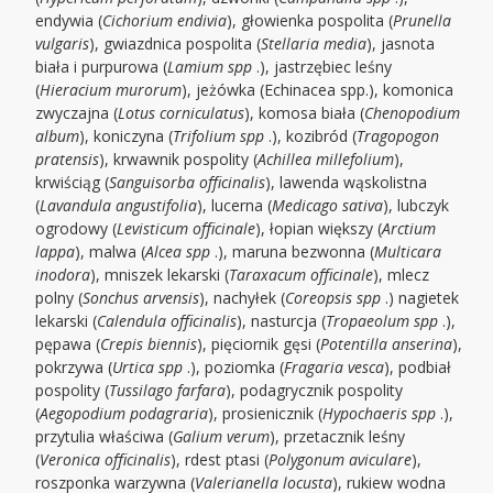
endywia (
Cichorium endivia
), głowienka pospolita (
Prunella
vulgaris
), gwiazdnica pospolita (
Stellaria media
), jasnota
biała i purpurowa (
Lamium spp
.), jastrzębiec leśny
(
Hieracium murorum
), jeżówka (Echinacea spp.), komonica
zwyczajna (
Lotus corniculatus
), komosa biała (
Chenopodium
album
), koniczyna (
Trifolium spp
.), kozibród (
Tragopogon
pratensis
), krwawnik pospolity (
Achillea millefolium
),
krwiściąg (
Sanguisorba officinalis
), lawenda wąskolistna
(
Lavandula angustifolia
), lucerna (
Medicago sativa
), lubczyk
ogrodowy (
Levisticum officinale
), łopian większy (
Arctium
lappa
), malwa (
Alcea spp
.), maruna bezwonna (
Multicara
inodora
), mniszek lekarski (
Taraxacum officinale
), mlecz
polny (
Sonchus arvensis
), nachyłek (
Coreopsis spp
.) nagietek
lekarski (
Calendula officinalis
), nasturcja (
Tropaeolum spp
.),
pępawa (
Crepis biennis
), pięciornik gęsi (
Potentilla anserina
),
pokrzywa (
Urtica spp
.), poziomka (
Fragaria vesca
), podbiał
pospolity (
Tussilago farfara
), podagrycznik pospolity
(
Aegopodium podagraria
), prosienicznik (
Hypochaeris spp
.),
przytulia właściwa (
Galium verum
), przetacznik leśny
(
Veronica officinalis
), rdest ptasi (
Polygonum aviculare
),
roszponka warzywna (
Valerianella locusta
), rukiew wodna