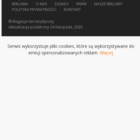
REKLAMA
O NAS
ZASADY
WWW
NASZE REKLAMY
POLITYKA PRYWATNOŚCI
KONTAKT
© Magazyn terrarystyczny
Aktualizacja
podstrony 24 listopada, 2025
Serwis wykorzystuje pliki cookies, które są wykorzystywane do
emisji spersonalizowanych reklam.
Więcej