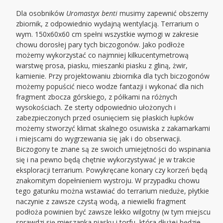
Dla osobników
Uromastyx benti
musimy zapewnić obszerny
zbiornik, z odpowiednio wydajną wentylacją. Terrarium o
wym. 150x60x60 cm spełni wszystkie wymogi w zakresie
chowu dorosłej pary tych biczogonów. Jako podłoże
możemy wykorzystać co najmniej kilkucentymetrową
warstwę prosa, piasku, mieszanki piasku z gliną, żwir,
kamienie. Przy projektowaniu zbiornika dla tych biczogonów
możemy popuścić nieco wodze fantazji i wykonać dla nich
fragment zbocza górskiego, z półkami na różnych
wysokościach. Ze sterty odpowiednio ułożonych i
zabezpieczonych przed osunięciem się płaskich łupków
możemy stworzyć klimat skalnego osuwiska z zakamarkami
i miejscami do wygrzewania się jak i do obserwacji.
Biczogony te znane są ze swoich umiejętności do wspinania
się i na pewno będą chętnie wykorzystywać je w trakcie
eksploracji terrarium. Powykręcane konary czy korzeń będą
znakomitym dopełnieniem wystroju. W przypadku chowu
tego gatunku można wstawiać do terrarium nieduże, płytkie
naczynie z zawsze czystą wodą, a niewielki fragment
podłoża powinien być zawsze lekko wilgotny (w tym miejscu
sprawdzi się mieszanka piasku i torfu, która dłużej będzie