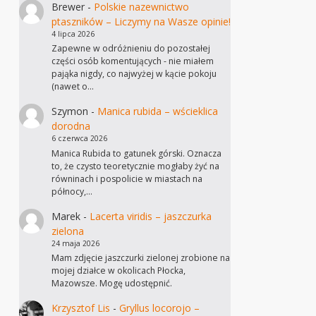
Brewer
-
Polskie nazewnictwo
ptaszników – Liczymy na Wasze opinie!
4 lipca 2026
Zapewne w odróżnieniu do pozostałej
części osób komentujących - nie miałem
pająka nigdy, co najwyżej w kącie pokoju
(nawet o…
Szymon
-
Manica rubida – wścieklica
dorodna
6 czerwca 2026
Manica Rubida to gatunek górski. Oznacza
to, że czysto teoretycznie mogłaby żyć na
równinach i pospolicie w miastach na
północy,…
Marek
-
Lacerta viridis – jaszczurka
zielona
24 maja 2026
Mam zdjęcie jaszczurki zielonej zrobione na
mojej działce w okolicach Płocka,
Mazowsze. Mogę udostępnić.
Krzysztof Lis
-
Gryllus locorojo –