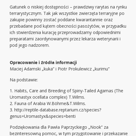
Gatunek o niskiej dostępności – prawdziwy rarytas na rynku
terrarystycznym. Tak jak wszystkie zwierzęta terraryjne po
zakupie powinny zostać poddane kwarantannie oraz
przebadane pod kątem obecności pasożytów, w przypadku
ich stwierdzenia kurację przeprowadzamy odpowiednimi
preparatami zaordynowanymi przez lekarza weterynarii i
pod jego nadzorem.
Opracowanie i źródła informacji
Maciej Adamski „kuka” i Piotr Prokulewicz „kurimu”
Na podstawie:
1. Habits, Care and Breeding of Spiny-Tailed Agamas (The
Uromastyx ocellata complex) T.Wilms.
2. Fauna of Arabia W.Böhme&T.Wilms.
3. http://reptile-database.reptarium.cz/species?
genus=Uromastyx&species=benti
Podziękowania dla Pawła Paprzyckiego „Nook” za
bezinteresowną pomoc, w tym przygotowanie i przekazanie