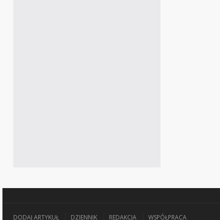
DODAJ ARTYKUŁ
DZIENNIK
REDAKCJA
WSPÓŁPRACA