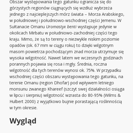
Obszar występowania tego gatunku ogranicza się do
górzystych regionów ciągnących się wzdłuż wybrzeża
jednego z najcieplejszych mórz świata – Morza Arabskiego,
w południowej i południowo-wschodniej części Jemenu. W
Sułtanacie Omanu
Uromastyx benti
występuje jedynie w
okolicach Mirbatu w południowo-zachodniej części tego
kraju. Mimo, że są to tereny o niezwykle niskim poziomie
opadów (ok. 67 mm w ciągu roku) to dzięki wilgotnym
masom powietrza pochodzącym znad morza utrzymuje się
wysoka wilgotność. Nawet latem we wczesnych godzinach
porannych pojawia się rosa i mgły. Średnia, roczna
wilgotność dla tych terenów wynosi ok. 75%. W przypadku
wschodniej części obszaru występowania tego gatunku, na
terenie Omanu (region Dhofar) pod wpływem letniego
monsunu zwanego Khareef (szczyt swej działalności osiąga
w lipcu i sierpniu) wilgotność wzrasta do 80-95% (Wilms &
Hulbert 2000) z wyjątkowo bujnie porastającą roślinnością
w tym okresie.
Wygląd