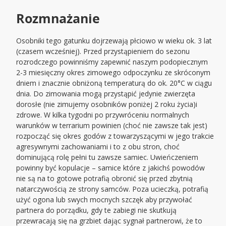
Rozmnażanie
Osobniki tego gatunku dojrzewają płciowo w wieku ok. 3 lat
(czasem wcześniej). Przed przystąpieniem do sezonu
rozrodczego powinniśmy zapewnić naszym podopiecznym
2-3 miesięczny okres zimowego odpoczynku ze skróconym
dniem i znacznie obniżoną temperaturą do ok. 20°C w ciągu
dnia. Do zimowania mogą przystąpić jedynie zwierzęta
dorosłe (nie zimujemy osobników poniżej 2 roku życia)i
zdrowe. W kilka tygodni po przywróceniu normalnych
warunków w terrarium powinien (choć nie zawsze tak jest)
rozpocząć się okres godów z towarzyszącymi w jego trakcie
agresywnymi zachowaniami i to z obu stron, choć
dominującą rolę pełni tu zawsze samiec. Uwieńczeniem
powinny być kopulacje – samice które z jakichś powodów
nie są na to gotowe potrafią obronić się przed zbytnią
natarczywością ze strony samców. Poza ucieczką, potrafią
użyć ogona lub swych mocnych szczęk aby przywołać
partnera do porządku, gdy te zabiegi nie skutkują
przewracają się na grzbiet dając sygnał partnerowi, że to