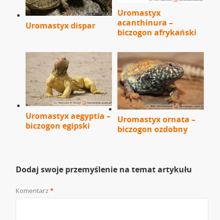
Uromastyx
acanthinura –
Uromastyx dispar
biczogon afrykański
Uromastyx aegyptia –
Uromastyx ornata –
biczogon egipski
biczogon ozdobny
Dodaj swoje przemyślenie na temat artykułu
Komentarz
*