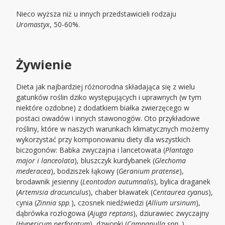
Nieco wyższa niż u innych przedstawicieli rodzaju
Uromastyx
, 50-60%.
Żywienie
Dieta jak najbardziej różnorodna składająca się z wielu
gatunków roślin dziko występujących i uprawnych (w tym
niektóre ozdobne) z dodatkiem białka zwierzęcego w
postaci owadów i innych stawonogów. Oto przykładowe
rośliny, które w naszych warunkach klimatycznych możemy
wykorzystać przy komponowaniu diety dla wszystkich
biczogonów: Babka zwyczajna i lancetowata (
Plantago
major i lanceolata
), bluszczyk kurdybanek (
Glechoma
mederacea
), bodziszek łąkowy (
Geranium pratense
),
brodawnik jesienny (
Leontodon autumnalis
), bylica draganek
(
Artemisia dracunculus
), chaber bławatek (
Centaurea cyanus
),
cynia (
Zinnia spp.
), czosnek niedźwiedzi (
Allium ursinum
),
dąbrówka rozłogowa (
Ajuga reptans
), dziurawiec zwyczajny
(
Hypericum perforatum
), dzwonki (
Campanulla spp
.),