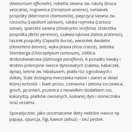
(
Nasturtium officinale
), rokietta siewna zw. rukolą (Eruca
vesicaria), rogownica (
Cerastium arvense
), rumianek
pospolity (
Matricaria chamomilla
), pieprzyca siewna zw.
rzeżuchą (
Lepidium sativum
), sałata rzymska (
Lactuca
sativa
), sparceta siewna (
Onobrychis viciifolia),
stokrotka
pospolita (
Bellis perennis
), szałwia łąkowa (
Salvia pratensis
),
tasznik pospolity (
Capsella bursa
), wiesiołek dwuletni
(
Oenothera biennis
), wyka ptasia (
Vicia cracca
), zielistka
Sternberga (
Chlorophytum comosum
), żółtlica
drobnokwiatowa (
Galinsoga parviflora
). A ponadto kwiaty i
drobno pokrojone owoce dyniowatych (cukinia, kabaczek,
dynia), ketmii zw. hibiskusem, płatki róż ogrodowych i
dzikiej. Stale dostępna mieszanka nasion i ziaren w skład
której wchodzi – białe proso, czerwona i zielona soczewica,
groch, jęczmień, pszenica z niewielkim dodatkiem soi,
kukurydzy, płatków owsianych, łuskanej dyni i słonecznika
oraz sezamu.
Sporadycznie, jako urozmaicenie diety niektóre owoce np.
papaja, opuncja, figi, kawon (arbuz) – bez pestek.