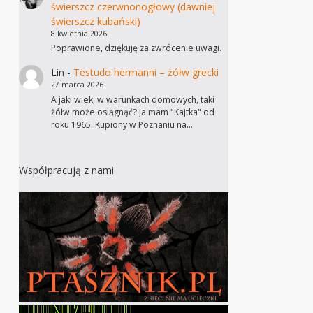
świerszcz czerwnonogłowy (dawniej
świerszcz kubański)
8 kwietnia 2026
Poprawione, dziękuję za zwrócenie uwagi.
Lin
-
Testudo hermanni – żółw grecki
27 marca 2026
A jaki wiek, w warunkach domowych, taki
żółw może osiągnąć? Ja mam "Kajtka" od
roku 1965. Kupiony w Poznaniu na…
Współpracują z nami