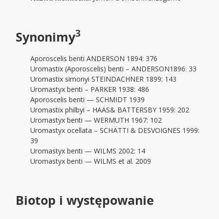
3
Synonimy
Aporoscelis benti ANDERSON 1894: 376
Uromastix (Aporoscelis) benti – ANDERSON1896: 33
Uromastix simonyi STEINDACHNER 1899: 143
Uromastyx benti – PARKER 1938: 486
Aporoscelis benti — SCHMIDT 1939
Uromastix philbyi – HAAS& BATTERSBY 1959: 202
Uromastyx benti — WERMUTH 1967: 102
Uromastyx ocellata – SCHÄTTI & DESVOIGNES 1999:
39
Uromastyx benti — WILMS 2002: 14
Uromastyx benti — WILMS et al. 2009
Biotop
i występowanie