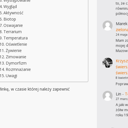
Występowanie
to, że 
Wygląd
równina
Aktywność
północ
Biotop
Marek
Oswajanie
zielon
Terrarium
24 maja
Temperatura
Mam zdj
Oświetlenie
mojej d
Żywienie
Mazows
Zimowanie
Krzysz
Dymorfizm
świers
Rozmnażanie
świers
Uwagi
8 kwietn
Poprawi
inkę, w czasie której należy zapewnić
Lin
-
T
27 marc
A jaki 
żółw mo
roku 19