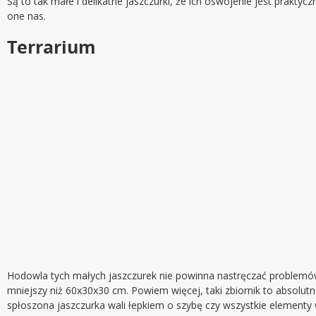
Są to tak małe i delikatne jaszczurki, że ich oswojenie jest prakty
one nas.
Terrarium
Hodowla tych małych jaszczurek nie powinna nastręczać problemów 
mniejszy niż 60x30x30 cm. Powiem więcej, taki zbiornik to absolut
spłoszona jaszczurka wali łepkiem o szybę czy wszystkie elementy