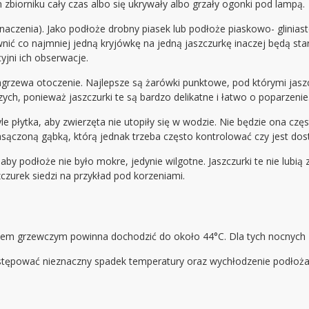
biorniku cały czas albo się ukrywały albo grzały ogonki pod lampą.
aczenia). Jako podłoże drobny piasek lub podłoże piaskowo- glinias
nić co najmniej jedną kryjówkę na jedną jaszczurkę inaczej będą star
jni ich obserwacje.
agrzewa otoczenie. Najlepsze są żarówki punktowe, pod którymi jasz
ch, ponieważ jaszczurki te są bardzo delikatne i łatwo o poparzenie
le płytka, aby zwierzęta nie utopiły się w wodzie. Nie będzie ona cz
asączoną gąbką, którą jednak trzeba często kontrolować czy jest dost
y podłoże nie było mokre, jedynie wilgotne. Jaszczurki te nie lubią z
szczurek siedzi na przykład pod korzeniami.
em grzewczym powinna dochodzić do około 44°C. Dla tych nocnych zw
astępować nieznaczny spadek temperatury oraz wychłodzenie podłoża