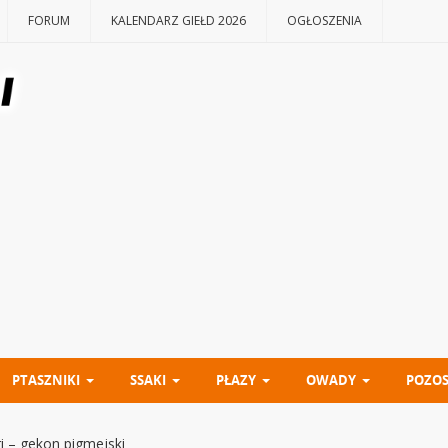
FORUM
KALENDARZ GIEŁD 2026
OGŁOSZENIA
PTASZNIKI
SSAKI
PŁAZY
OWADY
POZOS
i – gekon pigmejski