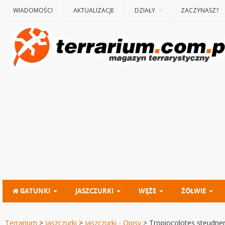
WIADOMOŚCI
AKTUALIZACJE
DZIAŁY
ZACZYNASZ?
GATUNKI
JASZCZURKI
WĘŻE
ŻÓŁWIE
Terrarium
>
Jaszczurki
>
Jaszczurki - Opisy
>
Tropiocolotes steudner