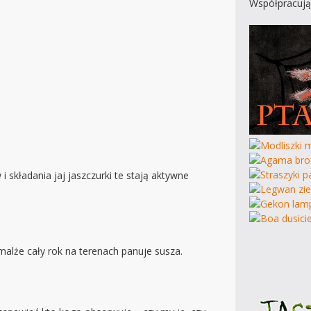
Współpracują
 składania jaj jaszczurki te stają aktywne
malże cały rok na terenach panuje susza.