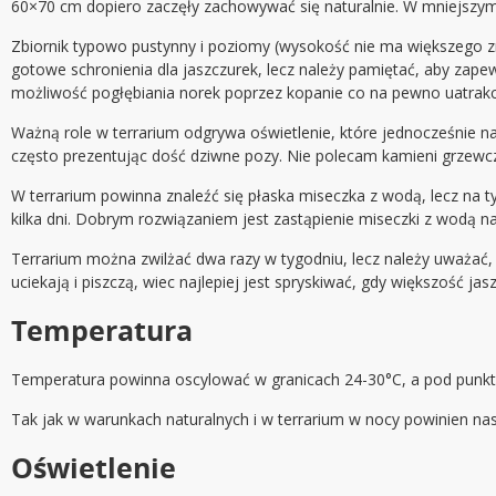
60×70 cm dopiero zaczęły zachowywać się naturalnie. W mniejszym z
Zbiornik typowo pustynny i poziomy (wysokość nie ma większego zn
gotowe schronienia dla jaszczurek, lecz należy pamiętać, aby zapew
możliwość pogłębiania norek poprzez kopanie co na pewno uatrakcy
Ważną role w terrarium odgrywa oświetlenie, które jednocześnie n
często prezentując dość dziwne pozy. Nie polecam kamieni grzewczy
W terrarium powinna znaleźć się płaska miseczka z wodą, lecz na ty
kilka dni. Dobrym rozwiązaniem jest zastąpienie miseczki z wodą n
Terrarium można zwilżać dwa razy w tygodniu, lecz należy uważać, ab
uciekają i piszczą, wiec najlepiej jest spryskiwać, gdy większość ja
Temperatura
Temperatura powinna oscylować w granicach 24-30°C, a pod punkt
Tak jak w warunkach naturalnych i w terrarium w nocy powinien n
Oświetlenie