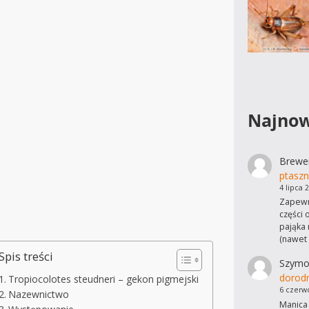
Najnow
Brewe
ptaszn
4 lipca 
Zapewn
części 
pająka 
(nawet
Spis treści
Szymo
dorod
Tropiocolotes steudneri – gekon pigmejski
6 czerw
Nazewnictwo
Manica 