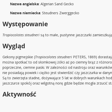
Nazwa angielska
: Algerian Sand Gecko
Nazwa niemiecka
: Steudners Zwerggecko
Występowanie
Tropiocolotes steudneri
są to małe, pustynne jaszczurki zamieszkują
Wygląd
Gekony pigmejskie (
Tropiocolotes steudneri
PETERS, 1869) dorastają
można spotkać to od słomkowej żółci aż po ciemny brąz z różnorodn
poprzeczne, ciemne paski. W zależności od nastroju oraz warunków 
nie posiadają powiek i ciężko jest stwierdzić czy jaszczurka w da
Są to zwierzęta stadne, dożywające 5 lat w dobrych warunkach hodo
jaszczurce spokój oraz wilgotną norę gdzie będzie mogła zrzucić st
Aktywność