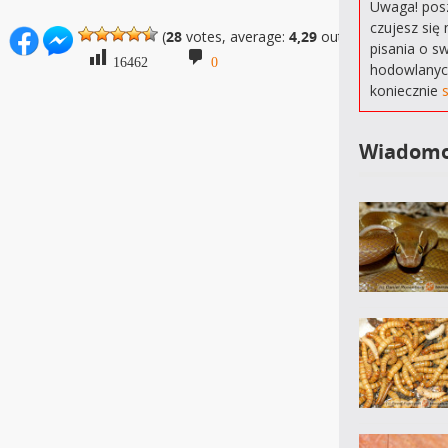
Uwaga! posz
czujesz się 
(
28
votes, average:
4,29
out of 5)
pisania o s
16462
0
hodowlanyc
koniecznie
Wiadomo