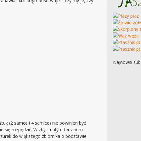
astanawiać kto kogo obserwuje – czy my je, czy
Najnowsi subs
tuk (2 samce i 4 samice) nie powinien być
ie się rozpędzić. W zbyt małym terrarium
czurek do większego zbiornika o podstawie