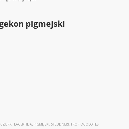
 gekon pigmejski
ZCZURKI
,
LACERTILIA
,
PIGMEJSKI
,
STEUDNERI
,
TROPIOCOLOTES