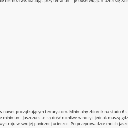
cznie niemożliwe. Siadając przy terrarium i je obserwując można się z
nawet początkującym terrarystom. Minimalny zbiornik na stado 6 sz
ne minimum. Jaszczurki te są dość ruchliwe w nocy i jednak muszą gdz
 wystroju w swojej panicznej ucieczce. Po przeprowadzce moich jasz