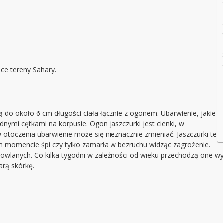
ce tereny Sahary.
 do około 6 cm długości ciała łącznie z ogonem. Ubarwienie, jakie
ymi cętkami na korpusie. Ogon jaszczurki jest cienki, w
otoczenia ubarwienie może się nieznacznie zmieniać. Jaszczurki te
nym momencie śpi czy tylko zamarła w bezruchu widząc zagrożenie.
wlanych. Co kilka tygodni w zależności od wieku przechodzą one wyl
arą skórkę.