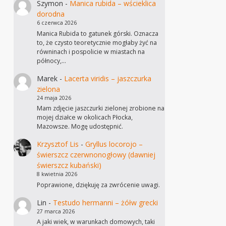
Szymon
-
Manica rubida – wścieklica
dorodna
6 czerwca 2026
Manica Rubida to gatunek górski. Oznacza
to, że czysto teoretycznie mogłaby żyć na
równinach i pospolicie w miastach na
północy,…
Marek
-
Lacerta viridis – jaszczurka
zielona
24 maja 2026
Mam zdjęcie jaszczurki zielonej zrobione na
mojej działce w okolicach Płocka,
Mazowsze. Mogę udostępnić.
Krzysztof Lis
-
Gryllus locorojo –
świerszcz czerwnonogłowy (dawniej
świerszcz kubański)
8 kwietnia 2026
Poprawione, dziękuję za zwrócenie uwagi.
Lin
-
Testudo hermanni – żółw grecki
27 marca 2026
A jaki wiek, w warunkach domowych, taki