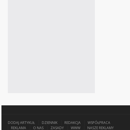
DODAJ ARTYKUŁ
DZIENNIK
REDAKCJA
WSPÓŁPRACA
REKLAMA
O NAS
ZASADY
WWW
NASZE REKLAMY