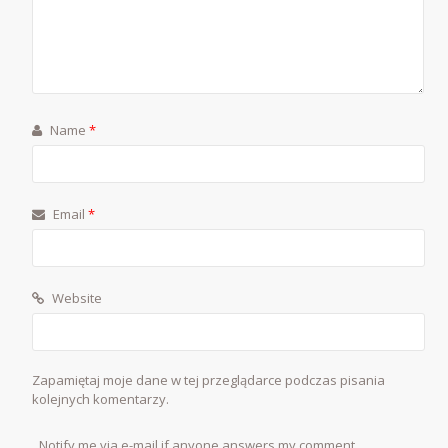
Name
*
Email
*
Website
Zapamiętaj moje dane w tej przeglądarce podczas pisania
kolejnych komentarzy.
Notify me via e-mail if anyone answers my comment.