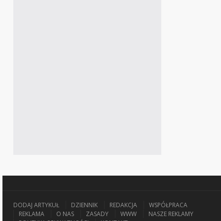
DODAJ ARTYKUŁ
DZIENNIK
REDAKCJA
WSPÓŁPRACA
REKLAMA
O NAS
ZASADY
WWW
NASZE REKLAMY