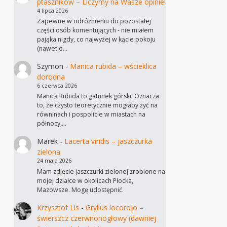
ptaszników – Liczymy na Wasze opinie!
4 lipca 2026
Zapewne w odróżnieniu do pozostałej
części osób komentujących - nie miałem
pająka nigdy, co najwyżej w kącie pokoju
(nawet o…
Szymon
-
Manica rubida – wścieklica
dorodna
6 czerwca 2026
Manica Rubida to gatunek górski. Oznacza
to, że czysto teoretycznie mogłaby żyć na
równinach i pospolicie w miastach na
północy,…
Marek
-
Lacerta viridis – jaszczurka
zielona
24 maja 2026
Mam zdjęcie jaszczurki zielonej zrobione na
mojej działce w okolicach Płocka,
Mazowsze. Mogę udostępnić.
Krzysztof Lis
-
Gryllus locorojo –
świerszcz czerwnonogłowy (dawniej