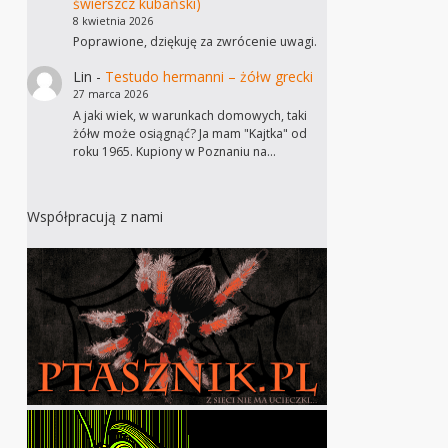
świerszcz kubański)
8 kwietnia 2026
Poprawione, dziękuję za zwrócenie uwagi.
Lin
-
Testudo hermanni – żółw grecki
27 marca 2026
A jaki wiek, w warunkach domowych, taki
żółw może osiągnąć? Ja mam "Kajtka" od
roku 1965. Kupiony w Poznaniu na…
Współpracują z nami