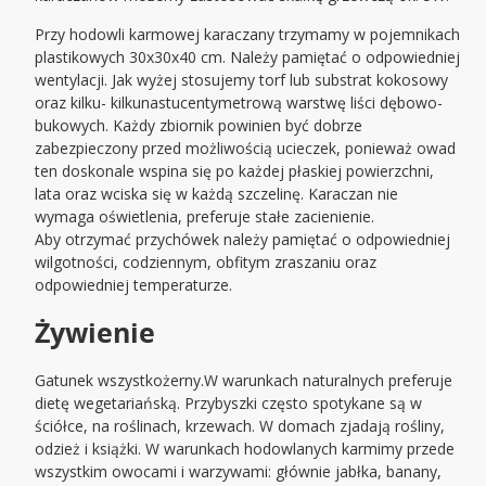
Przy hodowli karmowej karaczany trzymamy w pojemnikach
plastikowych 30x30x40 cm. Należy pamiętać o odpowiedniej
wentylacji. Jak wyżej stosujemy torf lub substrat kokosowy
oraz kilku- kilkunastucentymetrową warstwę liści dębowo-
bukowych. Każdy zbiornik powinien być dobrze
zabezpieczony przed możliwością ucieczek, ponieważ owad
ten doskonale wspina się po każdej płaskiej powierzchni,
lata oraz wciska się w każdą szczelinę. Karaczan nie
wymaga oświetlenia, preferuje stałe zacienienie.
Aby otrzymać przychówek należy pamiętać o odpowiedniej
wilgotności, codziennym, obfitym zraszaniu oraz
odpowiedniej temperaturze.
Żywienie
Gatunek wszystkożerny.W warunkach naturalnych preferuje
dietę wegetariańską. Przybyszki często spotykane są w
ściółce, na roślinach, krzewach. W domach zjadają rośliny,
odzież i książki. W warunkach hodowlanych karmimy przede
wszystkim owocami i warzywami: głównie jabłka, banany,