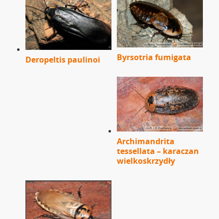
Byrsotria fumigata
Deropeltis paulinoi
Archimandrita
tessellata – karaczan
wielkoskrzydły