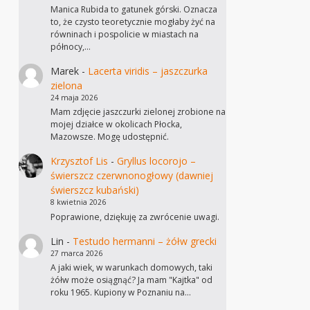
Manica Rubida to gatunek górski. Oznacza
to, że czysto teoretycznie mogłaby żyć na
równinach i pospolicie w miastach na
północy,…
Marek
-
Lacerta viridis – jaszczurka
zielona
24 maja 2026
Mam zdjęcie jaszczurki zielonej zrobione na
mojej działce w okolicach Płocka,
Mazowsze. Mogę udostępnić.
Krzysztof Lis
-
Gryllus locorojo –
świerszcz czerwnonogłowy (dawniej
świerszcz kubański)
8 kwietnia 2026
Poprawione, dziękuję za zwrócenie uwagi.
Lin
-
Testudo hermanni – żółw grecki
27 marca 2026
A jaki wiek, w warunkach domowych, taki
żółw może osiągnąć? Ja mam "Kajtka" od
roku 1965. Kupiony w Poznaniu na…