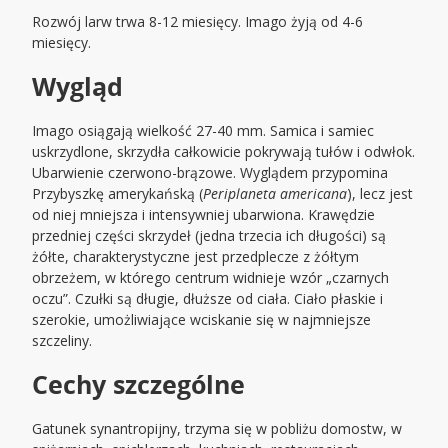
Rozwój larw trwa 8-12 miesięcy. Imago żyją od 4-6
miesięcy.
Wygląd
Imago osiągają wielkość 27-40 mm. Samica i samiec
uskrzydlone, skrzydła całkowicie pokrywają tułów i odwłok.
Ubarwienie czerwono-brązowe. Wyglądem przypomina
Przybyszkę amerykańską (
Periplaneta americana
), lecz jest
od niej mniejsza i intensywniej ubarwiona. Krawędzie
przedniej części skrzydeł (jedna trzecia ich długości) są
żółte, charakterystyczne jest przedplecze z żółtym
obrzeżem, w którego centrum widnieje wzór „czarnych
oczu”. Czułki są długie, dłuższe od ciała. Ciało płaskie i
szerokie, umożliwiające wciskanie się w najmniejsze
szczeliny.
Cechy szczególne
Gatunek synantropijny, trzyma się w pobliżu domostw, w