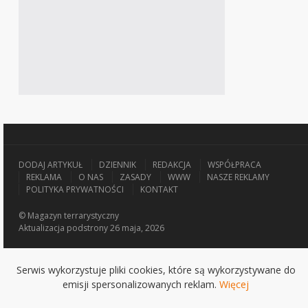
DODAJ ARTYKUŁ
DZIENNIK
REDAKCJA
WSPÓŁPRACA
REKLAMA
O NAS
ZASADY
WWW
NASZE REKLAMY
POLITYKA PRYWATNOŚCI
KONTAKT
© Magazyn terrarystyczny
Aktualizacja
podstrony 26 maja, 2026
Serwis wykorzystuje pliki cookies, które są wykorzystywane do
emisji spersonalizowanych reklam.
Więcej