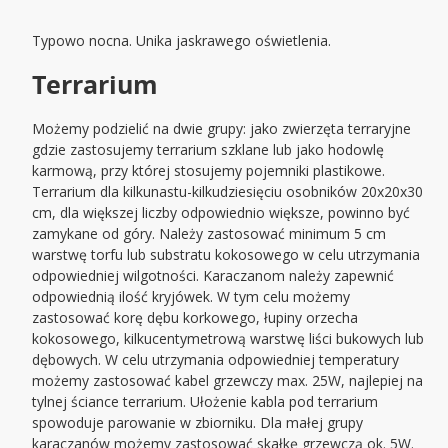
Typowo nocna. Unika jaskrawego oświetlenia.
Terrarium
Możemy podzielić na dwie grupy: jako zwierzęta terraryjne
gdzie zastosujemy terrarium szklane lub jako hodowlę
karmową, przy której stosujemy pojemniki plastikowe.
Terrarium dla kilkunastu-kilkudziesięciu osobników 20x20x30
cm, dla większej liczby odpowiednio większe, powinno być
zamykane od góry. Należy zastosować minimum 5 cm
warstwę torfu lub substratu kokosowego w celu utrzymania
odpowiedniej wilgotności. Karaczanom należy zapewnić
odpowiednią ilość kryjówek. W tym celu możemy
zastosować korę dębu korkowego, łupiny orzecha
kokosowego, kilkucentymetrową warstwę liści bukowych lub
dębowych. W celu utrzymania odpowiedniej temperatury
możemy zastosować kabel grzewczy max. 25W, najlepiej na
tylnej ściance terrarium. Ułożenie kabla pod terrarium
spowoduje parowanie w zbiorniku. Dla małej grupy
karaczanów możemy zastosować skałkę grzewczą ok. 5W.