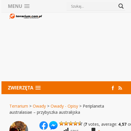
MENU
ZWIERZĘTA
Terrarium
>
Owady
>
Owady - Opisy
>
Periplaneta
australasiae – przybyszka australijska
(
7
votes, average:
4,57
ou