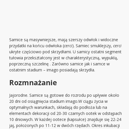
Samice są masywniejsze, mają szerszy odwłok i widoczne
przydatki na końcu odwłoka (
cerci
). Samiec smuklejszy,
cerci
ukryte częściowo pod skrzydłami. U samicy ostatni segment
tułowia przekształcony jest w charakterystyczną, wypukłą,
poprzeczną szczelinę . Zarówno samice jak i samce w
ostatnim stadium – imago posiadają skrzydła.
Rozmnażanie
Jajorodne. Samice są gotowe do rozrodu po upływie około
20 dni od osiągnięcia stadium imago.W ciągu życia w
optymalnych warunkach, składają do podłoża lub na
elementach dekoracji od 20-30 czarnych ootek w odstępach
10 dniowych. W każdej ootece (kapsułce) znajduje się 22-24
jaj, położonych po 11-12 w dwóch rzędach. Okres inkubacji