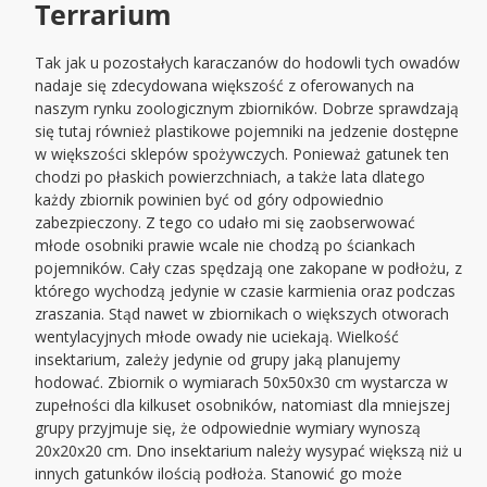
Terrarium
Tak jak u pozostałych karaczanów do hodowli tych owadów
nadaje się zdecydowana większość z oferowanych na
naszym rynku zoologicznym zbiorników. Dobrze sprawdzają
się tutaj również plastikowe pojemniki na jedzenie dostępne
w większości sklepów spożywczych. Ponieważ gatunek ten
chodzi po płaskich powierzchniach, a także lata dlatego
każdy zbiornik powinien być od góry odpowiednio
zabezpieczony. Z tego co udało mi się zaobserwować
młode osobniki prawie wcale nie chodzą po ściankach
pojemników. Cały czas spędzają one zakopane w podłożu, z
którego wychodzą jedynie w czasie karmienia oraz podczas
zraszania. Stąd nawet w zbiornikach o większych otworach
wentylacyjnych młode owady nie uciekają. Wielkość
insektarium, zależy jedynie od grupy jaką planujemy
hodować. Zbiornik o wymiarach 50x50x30 cm wystarcza w
zupełności dla kilkuset osobników, natomiast dla mniejszej
grupy przyjmuje się, że odpowiednie wymiary wynoszą
20x20x20 cm. Dno insektarium należy wysypać większą niż u
innych gatunków ilością podłoża. Stanowić go może