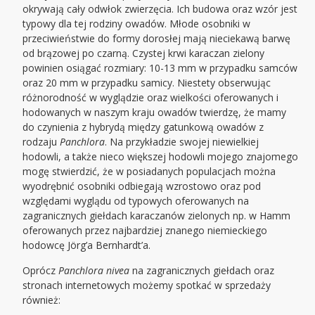
okrywają cały odwłok zwierzęcia. Ich budowa oraz wzór jest
typowy dla tej rodziny owadów. Młode osobniki w
przeciwieństwie do formy dorosłej mają nieciekawą barwę
od brązowej po czarną. Czystej krwi karaczan zielony
powinien osiągać rozmiary: 10-13 mm w przypadku samców
oraz 20 mm w przypadku samicy. Niestety obserwując
różnorodność w wyglądzie oraz wielkości oferowanych i
hodowanych w naszym kraju owadów twierdzę, że mamy
do czynienia z hybrydą między gatunkową owadów z
rodzaju
Panchlora
. Na przykładzie swojej niewielkiej
hodowli, a także nieco większej hodowli mojego znajomego
mogę stwierdzić, że w posiadanych populacjach można
wyodrębnić osobniki odbiegają wzrostowo oraz pod
względami wyglądu od typowych oferowanych na
zagranicznych giełdach karaczanów zielonych np. w Hamm
oferowanych przez najbardziej znanego niemieckiego
hodowcę Jörg’a Bernhardt’a.
Oprócz
Panchlora nivea
na zagranicznych giełdach oraz
stronach internetowych możemy spotkać w sprzedaży
również: