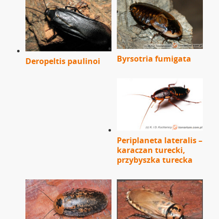
Byrsotria fumigata
Deropeltis paulinoi
Periplaneta lateralis –
karaczan turecki,
przybyszka turecka