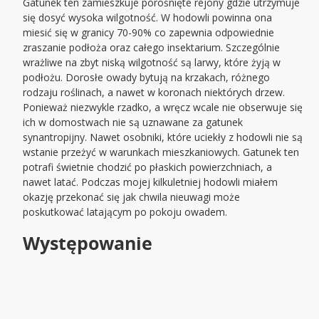
Gatunek ten zamieszkuje porośnięte rejony gdzie utrzymuje
się dosyć wysoka wilgotność. W hodowli powinna ona
miesić się w granicy 70-90% co zapewnia odpowiednie
zraszanie podłoża oraz całego insektarium. Szczególnie
wrażliwe na zbyt niską wilgotność są larwy, które żyją w
podłożu. Dorosłe owady bytują na krzakach, różnego
rodzaju roślinach, a nawet w koronach niektórych drzew.
Ponieważ niezwykle rzadko, a wręcz wcale nie obserwuje się
ich w domostwach nie są uznawane za gatunek
synantropijny. Nawet osobniki, które uciekły z hodowli nie są
wstanie przeżyć w warunkach mieszkaniowych. Gatunek ten
potrafi świetnie chodzić po płaskich powierzchniach, a
nawet latać. Podczas mojej kilkuletniej hodowli miałem
okazję przekonać się jak chwila nieuwagi może
poskutkować latającym po pokoju owadem.
Występowanie