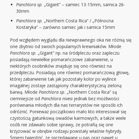
Panchlora sp.
„Gigant” – samiec 13-15mm, samica 26-
30mm
Panchlora sp.
„Northern Costa Rica” / „Północna
Kostaryka” – zarówno samiec jak i samica 15mm
Pod względem wyglądu dla niewprawnego oka nie różnią się
one zbytnio od swoich popularnych krewniaków. Młode
Panchlora sp.
„Gigant” np. na śródpleczu oraz zapleczu
posiadają niewielkie pomarańczowe zabarwienie, u
niektórych osobników znajduje się ono również na
przedpleczu. Posiadają one również pomarańczową głowę,
której zabarwienie tak jak pozostały kolor po wylince
imagalnej zostaje zastąpiony charakterystyczną zieloną
barwą. Młode
Panchlora sp.
„Northern Costa Rica” są
ciemniejsze od
Panchlora nivea
jednak bez możliwości
porównania młodych dla nas terrarystów nie sposób ich
odróżnić. Ponieważ początkowo mało kto interesował się
czystością gatunkową owadów karmowych, a także wiele
osób nie zdawało sobie sprawy, że potrafią się one
krzyżować w obrębie rodzaju powstały właśnie hybrydy.
Śmiem twierdzić, że sprzedawane u nas oraz nawet u