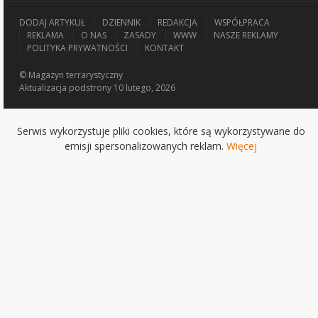
DODAJ ARTYKUŁ
DZIENNIK
REDAKCJA
WSPÓŁPRACA
REKLAMA
O NAS
ZASADY
WWW
NASZE REKLAMY
POLITYKA PRYWATNOŚCI
KONTAKT
© Magazyn terrarystyczny
Aktualizacja
podstrony 10 lutego, 2026
Serwis wykorzystuje pliki cookies, które są wykorzystywane do
emisji spersonalizowanych reklam.
Więcej