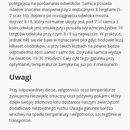
polegającą na porównaniu odwłoków. Samica posiada
odwłok znacznie masywniejszy z widocznymi 8 tergitami (1-
7 oraz 10), dopiero po rozciągnięciu odwłoka można
dojrzeć 8 i 9, który normalnie ukryty jest pod 7. U samca z
kolei odwłok jest smuklejszy i posiada wyraźne wszystkie 10
tergitów odwłoka przy czym 8 i 9 są najwęższe. W praktyce,
jednak nikt się nie bawi w oznaczanie płci gdyż hodowle liczą
kilkaset osobników, a przy takich liczbach na pewno będzie
odpowiednia ilość samic i samców. Dojrzała samica wydaje
na świat ok. 15-30 młodych. Cały cykl tego gatunku przy
optymalnej temperaturze zamyka się już po 3 miesiącach.
Uwagi
Przy odpowiedniej diecie, wilgotności oraz temperaturze
zyskujemy niezwykle smaczny oraz pożywny pokarm, który
dzięki swojej zdolności lotu dostarcza naszym zwierzętom
dodatkowo niezbędnego ruchu. Uwaga gatunek bardzo
wrażliwy na spadki temperatury i wilgotności, szczególnie w
transporcie.