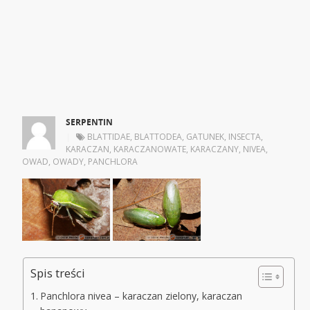
SERPENTIN
|
BLATTIDAE
,
BLATTODEA
,
GATUNEK
,
INSECTA
,
KARACZAN
,
KARACZANOWATE
,
KARACZANY
,
NIVEA
,
OWAD
,
OWADY
,
PANCHLORA
Spis treści
Panchlora nivea – karaczan zielony, karaczan