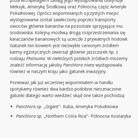
poza Archipelagiem zasięg jego występowania obejmuje
Meksyk, Amerykę Środkową oraz Północną część Ameryki
Południowej. Oprócz wspomnianych ojczystych miejsc
występowania został zawleczony poprzez transporty
owoców głównie bananów na pozostałe sprzyjające mu
środowiska. Kolejną możliwą drogą rozprzestrzeniania się
karaczanów bananowych są ucieczki z prywatnych hodowli.
Gatunek ten bowiem jest niezwykle cenionym źródłem
karmy egzotycznych zwierząt głównie jaszczurek np. z
rodzaju
Phelsuma
. W niektórych polskich źródłach możemy
znaleźć informację jakoby
Panchlora nivea
występowała
również w naszym kraju jako gatunek inwazyjny.
Ponieważ jak już wcześniej wspomniałem w handlu
spotykamy również dwa bardzo podobne nieoznaczone
gatunki dlatego warto wiedzieć skąd one także pochodzą:
Panchlora sp.
„Gigant”- Kuba, Ameryka Południowa
Panchlora sp.
„Northern Costa Rica”- Północna Kostaryka