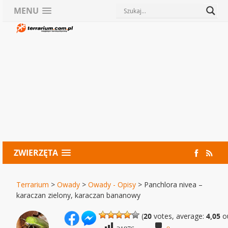
MENU
ZWIERZĘTA
Terrarium
>
Owady
>
Owady - Opisy
>
Panchlora nivea –
karaczan zielony, karaczan bananowy
(
20
votes, average:
4,05
ou