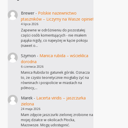
Brewer
-
Polskie nazewnictwo
ptaszników – Liczymy na Wasze opinie!
4 lipca 2026
Zapewne w odróżnieniu do pozostałej
części osób komentujących - nie miałem
pająka nigdy, co najwyżej w kącie pokoju
(nawet o…
Szymon
-
Manica rubida – wścieklica
dorodna
6 czerwca 2026
Manica Rubida to gatunek górski. Oznacza
to, że czysto teoretycznie mogłaby żyć na
równinach i pospolicie w miastach na
północy,…
Marek
-
Lacerta viridis – jaszczurka
zielona
24 maja 2026
Mam zdjęcie jaszczurki zielonej zrobione na
mojej działce w okolicach Płocka,
Mazowsze. Mogę udostępnić.