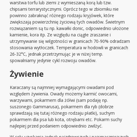
warstwa torfu lub ziemi z wymieszaną korą lub tzw.
chipsami terrarystycznymi. Oprócz tego w zbiorniku nie
powinno zabraknąć różnego rodzaju kryjówek, które
zwiększają powierzchnię życiową tych owadów. Świetnym
rozwiązaniem są tu np. kawałki donic, odpowiednio ułożone
kamienie, kora itp. Ze względu na ciągłe zraszanie i
utrzymywanie się wilgotności w granicach 70-90% odradzam
stosowania wytłoczek. Temperatura w hodowli w granicach
26-32°C, jednak przetrzymując je w niżej temp.
spowalniamy jedynie cykl rozwoju owadów.
Żywienie
Karaczany są najmniej wymagającymi owadami pod
względem żywienia. Owady możemy karmić owocami,
warzywami, pokarmem dla żółwi (sam podaję np.
suszonego Gammarusa), pokarmem dla ryb (dobrze
sprawdzają się tutaj różnego rodzaju płatki), suchym
pokarmem dla psa lub kota, otrębami etc. Pokarm suchy
najlepiej przed podaniem odpowiednio zwilżyć.
W celu uzyskania jednak najzdrowszych i najsmaczniejszych