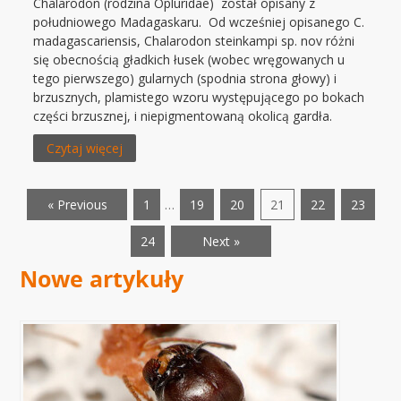
Chalarodon (rodzina Opluridae) został opisany z
południowego Madagaskaru. Od wcześniej opisanego C.
madagascariensis, Chalarodon steinkampi sp. nov różni
się obecnością gładkich łusek (wobec wręgowanych u
tego pierwszego) gularnych (spodnia strona głowy) i
brzusznych, plamistego wzoru występującego po bokach
części brzusznej, i niepigmentowaną okolicą gardła.
Czytaj więcej
« Previous
1
…
19
20
21
22
23
24
Next »
Nowe artykuły