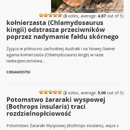
(
3
votes, average:
4,67
out of 5)
kołnierzasta (Chlamydosaurus
kingii) odstrasza przeciwników
poprzez nadymanie fałdu skórnego
Żyjąca w północno-zachodniej Australii i na Nowej Gwinei
agama kołnierzasta (Chlamydosaurus kingii) w razie
niebezpieczeństwa…
CIEKAWOSTKI
|
(
2
votes, average:
5,00
out of 5)
Potomstwo żararaki wyspowej
(Bothrops insularis) traci
rozdzielnopłciowość
Potomstwo Żararaki Wyspowej (Bothrops insularis), węża z