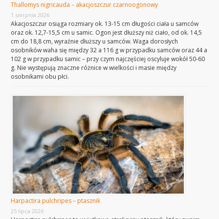
Thallomys nigricauda – akacjoszczur czarnoogonowy
1 sierpnia 2026
Akacjoszczur osiąga rozmiary ok. 13-15 cm długości ciała u samców
oraz ok. 12,7-15,5 cm u samic. Ogon jest dłuższy niż ciało, od ok. 14,5
cm do 18,8 cm, wyraźnie dłuższy u samców. Waga dorosłych
osobników waha się między 32 a 116 g w przypadku samców oraz 44 a
102 g w przypadku samic – przy czym najczęściej oscyluje wokół 50-60
g. Nie występują znaczne różnice w wielkości i masie między
osobnikami obu płci.
Harpactira pulchripes – ptasznik
25 lipca 2026