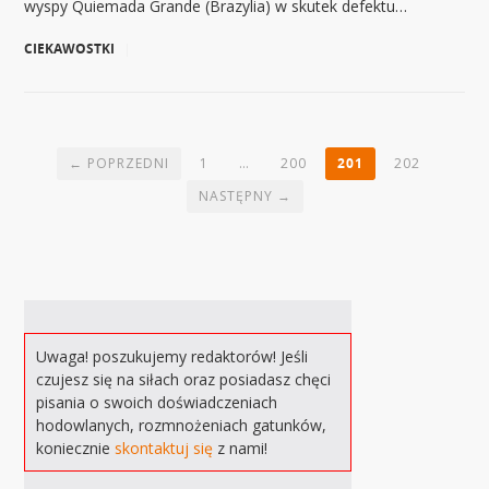
wyspy Quiemada Grande (Brazylia) w skutek defektu…
CIEKAWOSTKI
|
← POPRZEDNI
1
…
200
201
202
NASTĘPNY →
Uwaga! poszukujemy redaktorów! Jeśli
czujesz się na siłach oraz posiadasz chęci
pisania o swoich doświadczeniach
hodowlanych, rozmnożeniach gatunków,
koniecznie
skontaktuj się
z nami!