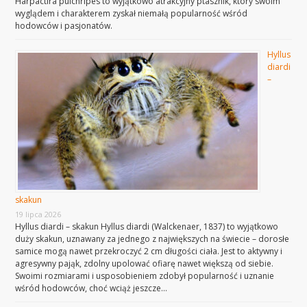
Harpactira pulchripes to wyjątkowo atrakcyjny ptasznik, który swoim
wyglądem i charakterem zyskał niemałą popularność wśród
hodowców i pasjonatów.
Hyllus
diardi
–
skakun
19 lipca 2026
Hyllus diardi – skakun Hyllus diardi (Walckenaer, 1837) to wyjątkowo
duży skakun, uznawany za jednego z największych na świecie – dorosłe
samice mogą nawet przekroczyć 2 cm długości ciała. Jest to aktywny i
agresywny pająk, zdolny upolować ofiarę nawet większą od siebie.
Swoimi rozmiarami i usposobieniem zdobył popularność i uznanie
wśród hodowców, choć wciąż jeszcze…