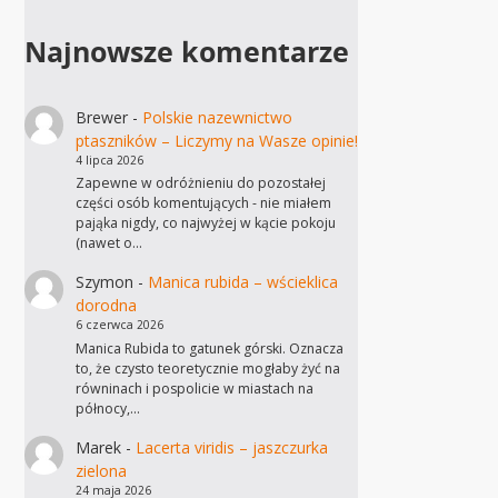
Najnowsze komentarze
Brewer
-
Polskie nazewnictwo
ptaszników – Liczymy na Wasze opinie!
4 lipca 2026
Zapewne w odróżnieniu do pozostałej
części osób komentujących - nie miałem
pająka nigdy, co najwyżej w kącie pokoju
(nawet o…
Szymon
-
Manica rubida – wścieklica
dorodna
6 czerwca 2026
Manica Rubida to gatunek górski. Oznacza
to, że czysto teoretycznie mogłaby żyć na
równinach i pospolicie w miastach na
północy,…
Marek
-
Lacerta viridis – jaszczurka
zielona
24 maja 2026