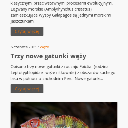
klasycznymi przeciwstawnymi procesami ewolucyjnymi.
Legwany morskie (Amblyrhynchus cristatus)
zamieszkujące Wyspy Galapagos są jednymi morskimi
jaszczurkami.
Czytaj więcej
6 czerwca 2015 /
Węże
Trzy nowe gatunki węży
Opisano trzy nowe gatunki z rodzaju Epictia (rodzina
Leptotyphlopidae- węże nitkowate) z obszarów suchego
lasu w północno-zachodnim Peru. Nowe gatunki...
Czytaj więcej