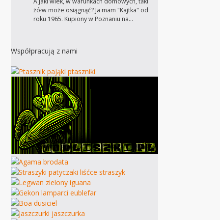
A jaki wiek, w warunkach domowych, taki
żółw może osiągnąć? Ja mam "Kajtka" od
roku 1965. Kupiony w Poznaniu na…
Współpracują z nami