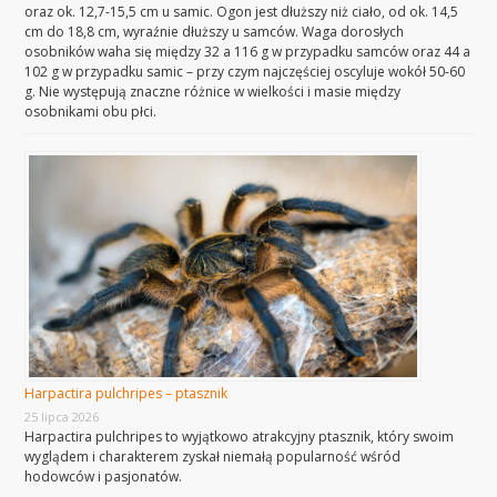
oraz ok. 12,7-15,5 cm u samic. Ogon jest dłuższy niż ciało, od ok. 14,5
cm do 18,8 cm, wyraźnie dłuższy u samców. Waga dorosłych
osobników waha się między 32 a 116 g w przypadku samców oraz 44 a
102 g w przypadku samic – przy czym najczęściej oscyluje wokół 50-60
g. Nie występują znaczne różnice w wielkości i masie między
osobnikami obu płci.
Harpactira pulchripes – ptasznik
25 lipca 2026
Harpactira pulchripes to wyjątkowo atrakcyjny ptasznik, który swoim
wyglądem i charakterem zyskał niemałą popularność wśród
hodowców i pasjonatów.