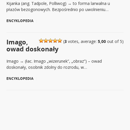
Kijanka (ang. Tadpole, Polliwog) → to forma larwalna u
płazów bezogonowych. Bezpośrednio po uwolnieniu…
ENCYKLOPEDIA
|
Imago,
(
3
votes, average:
5,00
out of 5)
owad doskonały
Imago → (łac. Imago „wizerunek”, „obraz”) – owad
doskonały, osobnik zdolny do rozrodu, w…
ENCYKLOPEDIA
|