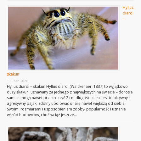
Hyllus
diardi
–
skakun
19 lipca 2026
Hyllus diardi – skakun Hyllus diardi (Walckenaer, 1837) to wyjątkowo
duży skakun, uznawany za jednego z największych na świecie – dorosłe
samice mogą nawet przekroczyć 2 cm długości ciała. Jest to aktywny i
agresywny pająk, zdolny upolować ofiarę nawet większą od siebie.
Swoimi rozmiarami i usposobieniem zdobył popularność i uznanie
wśród hodowców, choć wciąż jeszcze…