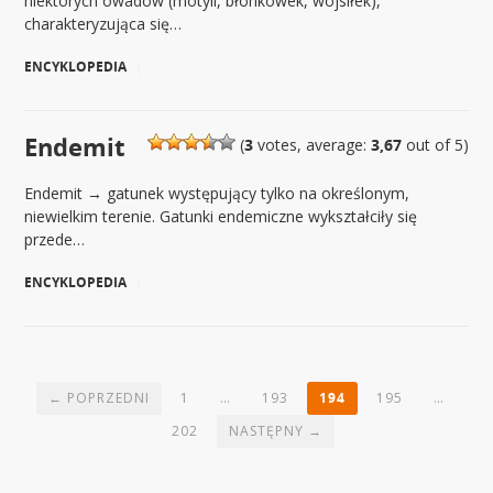
niektórych owadów (motyli, błonkówek, wojsiłek),
charakteryzująca się…
ENCYKLOPEDIA
|
Endemit
(
3
votes, average:
3,67
out of 5)
Endemit → gatunek występujący tylko na określonym,
niewielkim terenie. Gatunki endemiczne wykształciły się
przede…
ENCYKLOPEDIA
|
← POPRZEDNI
1
…
193
194
195
…
202
NASTĘPNY →