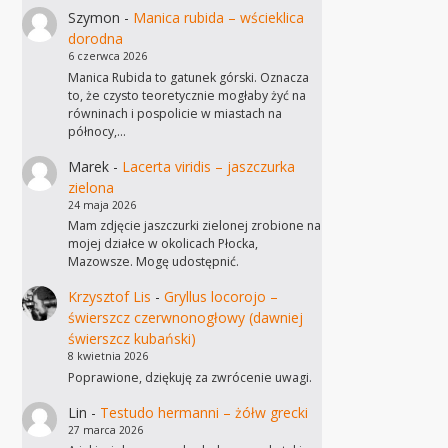
Szymon
-
Manica rubida – wścieklica
dorodna
6 czerwca 2026
Manica Rubida to gatunek górski. Oznacza
to, że czysto teoretycznie mogłaby żyć na
równinach i pospolicie w miastach na
północy,…
Marek
-
Lacerta viridis – jaszczurka
zielona
24 maja 2026
Mam zdjęcie jaszczurki zielonej zrobione na
mojej działce w okolicach Płocka,
Mazowsze. Mogę udostępnić.
Krzysztof Lis
-
Gryllus locorojo –
świerszcz czerwnonogłowy (dawniej
świerszcz kubański)
8 kwietnia 2026
Poprawione, dziękuję za zwrócenie uwagi.
Lin
-
Testudo hermanni – żółw grecki
27 marca 2026