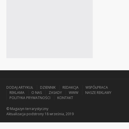
DODAJ ARTYKUŁ
DZIENNIK
REDAKCJA
WSPÓŁPRACA
REKLAMA
O NAS
ZASADY
WWW
NASZE REKLAMY
POLITYKA PRYWATNOŚCI
KONTAKT
© Magazyn terrarystyczny
Aktualizacja
podstrony 18 września, 2019