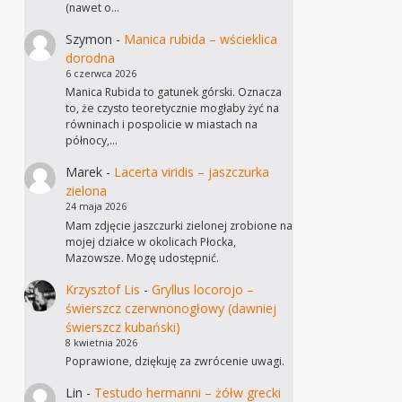
(nawet o…
Szymon
-
Manica rubida – wścieklica
dorodna
6 czerwca 2026
Manica Rubida to gatunek górski. Oznacza
to, że czysto teoretycznie mogłaby żyć na
równinach i pospolicie w miastach na
północy,…
Marek
-
Lacerta viridis – jaszczurka
zielona
24 maja 2026
Mam zdjęcie jaszczurki zielonej zrobione na
mojej działce w okolicach Płocka,
Mazowsze. Mogę udostępnić.
Krzysztof Lis
-
Gryllus locorojo –
świerszcz czerwnonogłowy (dawniej
świerszcz kubański)
8 kwietnia 2026
Poprawione, dziękuję za zwrócenie uwagi.
Lin
-
Testudo hermanni – żółw grecki