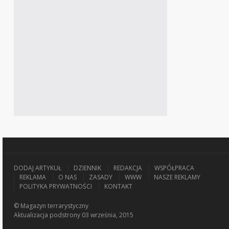
DODAJ ARTYKUŁ
DZIENNIK
REDAKCJA
WSPÓŁPRACA
REKLAMA
O NAS
ZASADY
WWW
NASZE REKLAMY
POLITYKA PRYWATNOŚCI
KONTAKT
© Magazyn terrarystyczny
Aktualizacja
podstrony 03 września, 2015