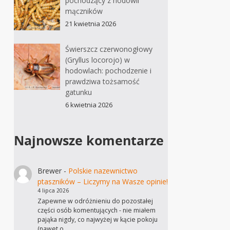
pochodzący z hodowli
mączników
21 kwietnia 2026
Świerszcz czerwonogłowy
(Gryllus locorojo) w
hodowlach: pochodzenie i
prawdziwa tożsamość
gatunku
6 kwietnia 2026
Najnowsze komentarze
Brewer
-
Polskie nazewnictwo
ptaszników – Liczymy na Wasze opinie!
4 lipca 2026
Zapewne w odróżnieniu do pozostałej
części osób komentujących - nie miałem
pająka nigdy, co najwyżej w kącie pokoju
(nawet o…