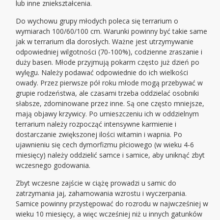
lub inne zniekształcenia.
Do wychowu grupy młodych poleca się terrarium o
wymiarach 100/60/100 cm. Warunki powinny być takie same
jak w terrarium dla dorosłych. Ważne jest utrzymywanie
odpowiedniej wilgotności (70-100%), codzienne zraszanie i
duży basen. Młode przyjmują pokarm często już dzień po
wylęgu. Należy podawać odpowiednie do ich wielkości
owady. Przez pierwsze pół roku młode mogą przebywać w
grupie rodzeństwa, ale czasami trzeba oddzielać osobniki
słabsze, zdominowane przez inne. Są one często mniejsze,
mają objawy krzywicy. Po umieszczeniu ich w oddzielnym
terrarium należy rozpocząć intensywne karmienie i
dostarczanie zwiększonej ilości witamin i wapnia. Po
ujawnieniu się cech dymorfizmu płciowego (w wieku 4-6
miesięcy) należy oddzielić samce i samice, aby uniknąć zbyt
wczesnego godowania.
Zbyt wczesne zajście w ciążę prowadzi u samic do
zatrzymania jaj, zahamowania wzrostu i wyczerpania.
Samice powinny przystępować do rozrodu w najwcześniej w
wieku 10 miesięcy, a więc wcześniej niż u innych gatunków