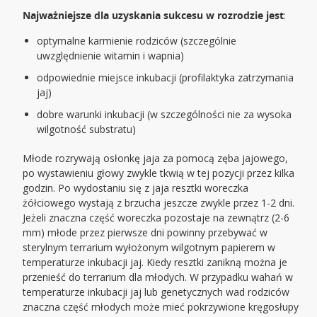
Najważniejsze dla uzyskania sukcesu w rozrodzie jest
:
optymalne karmienie rodziców (szczególnie
uwzględnienie witamin i wapnia)
odpowiednie miejsce inkubacji (profilaktyka zatrzymania
jaj)
dobre warunki inkubacji (w szczególności nie za wysoka
wilgotność substratu)
Młode rozrywają osłonkę jaja za pomocą zęba jajowego,
po wystawieniu głowy zwykle tkwią w tej pozycji przez kilka
godzin. Po wydostaniu się z jaja resztki woreczka
żółciowego wystają z brzucha jeszcze zwykle przez 1-2 dni.
Jeżeli znaczna część woreczka pozostaje na zewnątrz (2-6
mm) młode przez pierwsze dni powinny przebywać w
sterylnym terrarium wyłożonym wilgotnym papierem w
temperaturze inkubacji jaj. Kiedy resztki zanikną można je
przenieść do terrarium dla młodych. W przypadku wahań w
temperaturze inkubacji jaj lub genetycznych wad rodziców
znaczna część młodych może mieć pokrzywione kręgosłupy