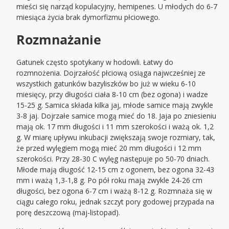
mieści się narząd kopulacyjny, hemipenes. U młodych do 6-7
miesiąca życia brak dymorfizmu płciowego.
Rozmnażanie
Gatunek często spotykany w hodowli. Łatwy do
rozmnożenia. Dojrzałość płciową osiąga najwcześniej ze
wszystkich gatunków bazyliszków bo już w wieku 6-10
miesięcy, przy długości ciała 8-10 cm (bez ogona) i wadze
15-25 g. Samica składa kilka jaj, młode samice mają zwykle
3-8 jaj. Dojrzałe samice mogą mieć do 18. Jaja po zniesieniu
mają ok. 17 mm długości i 11 mm szerokości i ważą ok. 1,2
g. W miarę upływu inkubacji zwiększają swoje rozmiary, tak,
że przed wylęgiem mogą mieć 20 mm długości i 12 mm
szerokości. Przy 28-30 C wylęg następuje po 50-70 dniach.
Młode mają długość 12-15 cm z ogonem, bez ogona 32-43
mm i ważą 1,3-1,8 g. Po pół roku mają zwykle 24-26 cm
długości, bez ogona 6-7 cm i ważą 8-12 g. Rozmnaża się w
ciągu całego roku, jednak szczyt pory godowej przypada na
porę deszczową (maj-listopad).