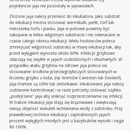
pojedyncze jaja nie pozostały w jajowodach.
Złożone jaja należy przenieść do inkubatora. Jako substrat
do inkubacji można stosować wermikulit, perlit, torf lub
mieszankę torfu i piasku. Jaja w połowie powinny być
zakopane w lekko wilgotnym substracie i nie odwracane w
czasie całego okresu inkubacji. Wielu hodowców poleca
zmniejszać wilgotność substratu w miarę inkubacji tak, aby
przed wylęgiem wynosiła około 60%. Infekcje grzybowe
zdarzają się zwykle w jajach uszkodzonych i obumarłych. W
przypadku ataku grzybów na zdrowe jaja poleca się
stosowanie środków przeciwgrzybiczych stosowanych w
leczeniu grzybic u ludzi, (np. kremów Canesten lub Exoderil).
Jaja martwe są żółte lub zielonkawe. Inkubowane jaja należy
codziennie kontrolować i w razie potrzeby izolować szybko
„podejrzane” jaja aby uniknąć rozprzestrzeniania się infekcji.
W trakcie inkubacji jaja stają się brązowawe i zwiększają
swoją objętość wskutek wchłaniania wody z substratu. Przy
prawidłowej technice inkubacji i zapłodnionych jajach
procent wylęgłych młodych jest u bazyliszków wysoki i sięga
80-100%.