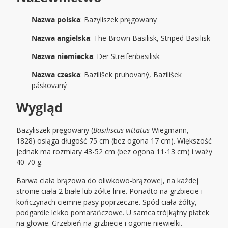
Nazwa polska
: Bazyliszek pręgowany
Nazwa angielska
: The Brown Basilisk, Striped Basilisk
Nazwa niemiecka
: Der Streifenbasilisk
Nazwa czeska
: Bazilišek pruhovaný, Bazilišek
páskovaný
Wygląd
Bazyliszek pręgowany (
Basiliscus vittatus
Wiegmann,
1828) osiąga długość 75 cm (bez ogona 17 cm). Większość
jednak ma rozmiary 43-52 cm (bez ogona 11-13 cm) i waży
40-70 g.
Barwa ciała brązowa do oliwkowo-brązowej, na każdej
stronie ciała 2 białe lub żółte linie. Ponadto na grzbiecie i
kończynach ciemne pasy poprzeczne. Spód ciała żółty,
podgardle lekko pomarańczowe. U samca trójkątny płatek
na głowie. Grzebień na grzbiecie i ogonie niewielki.