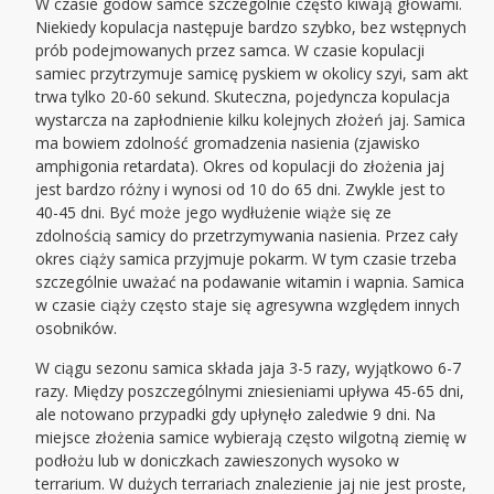
W czasie godów samce szczególnie często kiwają głowami.
Niekiedy kopulacja następuje bardzo szybko, bez wstępnych
prób podejmowanych przez samca. W czasie kopulacji
samiec przytrzymuje samicę pyskiem w okolicy szyi, sam akt
trwa tylko 20-60 sekund. Skuteczna, pojedyncza kopulacja
wystarcza na zapłodnienie kilku kolejnych złożeń jaj. Samica
ma bowiem zdolność gromadzenia nasienia (zjawisko
amphigonia retardata). Okres od kopulacji do złożenia jaj
jest bardzo różny i wynosi od 10 do 65 dni. Zwykle jest to
40-45 dni. Być może jego wydłużenie wiąże się ze
zdolnością samicy do przetrzymywania nasienia. Przez cały
okres ciąży samica przyjmuje pokarm. W tym czasie trzeba
szczególnie uważać na podawanie witamin i wapnia. Samica
w czasie ciąży często staje się agresywna względem innych
osobników.
W ciągu sezonu samica składa jaja 3-5 razy, wyjątkowo 6-7
razy. Między poszczególnymi zniesieniami upływa 45-65 dni,
ale notowano przypadki gdy upłynęło zaledwie 9 dni. Na
miejsce złożenia samice wybierają często wilgotną ziemię w
podłożu lub w doniczkach zawieszonych wysoko w
terrarium. W dużych terrariach znalezienie jaj nie jest proste,