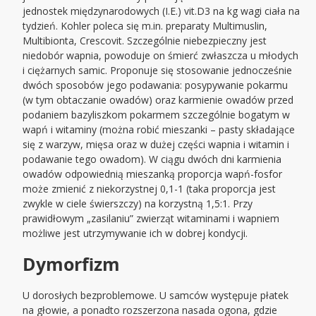
jednostek międzynarodowych (I.E.) vit.D3 na kg wagi ciała na
tydzień. Kohler poleca się m.in. preparaty Multimuslin,
Multibionta, Crescovit. Szczególnie niebezpieczny jest
niedobór wapnia, powoduje on śmierć zwłaszcza u młodych
i ciężarnych samic. Proponuje się stosowanie jednocześnie
dwóch sposobów jego podawania: posypywanie pokarmu
(w tym obtaczanie owadów) oraz karmienie owadów przed
podaniem bazyliszkom pokarmem szczególnie bogatym w
wapń i witaminy (można robić mieszanki – pasty składające
się z warzyw, mięsa oraz w dużej części wapnia i witamin i
podawanie tego owadom). W ciągu dwóch dni karmienia
owadów odpowiednią mieszanką proporcja wapń-fosfor
może zmienić z niekorzystnej 0,1-1 (taka proporcja jest
zwykle w ciele świerszczy) na korzystną 1,5:1. Przy
prawidłowym „zasilaniu” zwierząt witaminami i wapniem
możliwe jest utrzymywanie ich w dobrej kondycji.
Dymorfizm
U dorosłych bezproblemowe. U samców występuje płatek
na głowie, a ponadto rozszerzona nasada ogona, gdzie