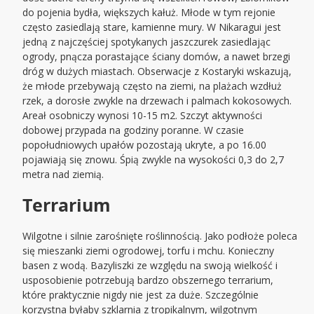
do pojenia bydła, większych kałuż. Młode w tym rejonie
często zasiedlają stare, kamienne mury. W Nikaragui jest
jedną z najczęściej spotykanych jaszczurek zasiedlając
ogrody, pnącza porastające ściany domów, a nawet brzegi
dróg w dużych miastach. Obserwacje z Kostaryki wskazują,
że młode przebywają często na ziemi, na plażach wzdłuż
rzek, a dorosłe zwykle na drzewach i palmach kokosowych.
Areał osobniczy wynosi 10-15 m2. Szczyt aktywności
dobowej przypada na godziny poranne. W czasie
popołudniowych upałów pozostają ukryte, a po 16.00
pojawiają się znowu. Śpią zwykle na wysokości 0,3 do 2,7
metra nad ziemią.
Terrarium
Wilgotne i silnie zarośnięte roślinnością. Jako podłoże poleca
się mieszanki ziemi ogrodowej, torfu i mchu. Konieczny
basen z wodą. Bazyliszki ze względu na swoją wielkość i
usposobienie potrzebują bardzo obszernego terrarium,
które praktycznie nigdy nie jest za duże. Szczególnie
korzystna byłaby szklarnia z tropikalnym, wilgotnym