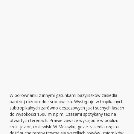
W porównaniu z innymi gatunkami bazyliszków zasiedla
bardziej różnorodne środowiska. Występuje w tropikalnych i
subtropikalnych zarówno deszczowych jak i suchych lasach
do wysokości 1500 m n.p.m. Czasami spotykany też na
otwartych terenach. Prawie zawsze występuje w pobliżu
rzek, jezior, rozlewisk. W Meksyku, gdzie zasiedla często
dość suche tereny trzyma się wszelkich rowów, zbiorników