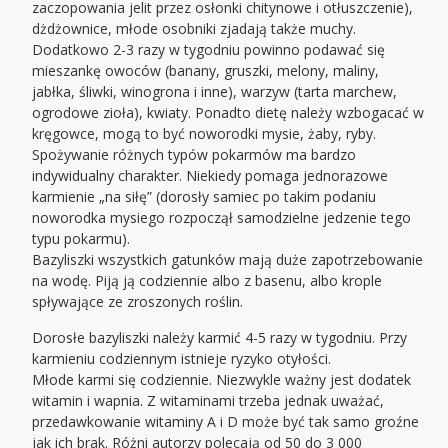
zaczopowania jelit przez osłonki chitynowe i otłuszczenie),
dżdżownice, młode osobniki zjadają także muchy.
Dodatkowo 2-3 razy w tygodniu powinno podawać się
mieszankę owoców (banany, gruszki, melony, maliny,
jabłka, śliwki, winogrona i inne), warzyw (tarta marchew,
ogrodowe zioła), kwiaty. Ponadto dietę należy wzbogacać w
kręgowce, mogą to być noworodki mysie, żaby, ryby.
Spożywanie różnych typów pokarmów ma bardzo
indywidualny charakter. Niekiedy pomaga jednorazowe
karmienie „na siłę” (dorosły samiec po takim podaniu
noworodka mysiego rozpoczął samodzielne jedzenie tego
typu pokarmu).
Bazyliszki wszystkich gatunków mają duże zapotrzebowanie
na wodę. Piją ją codziennie albo z basenu, albo krople
spływające ze zroszonych roślin.
Dorosłe bazyliszki należy karmić 4-5 razy w tygodniu. Przy
karmieniu codziennym istnieje ryzyko otyłości.
Młode karmi się codziennie. Niezwykle ważny jest dodatek
witamin i wapnia. Z witaminami trzeba jednak uważać,
przedawkowanie witaminy A i D może być tak samo groźne
jak ich brak. Różni autorzy polecają od 50 do 3 000