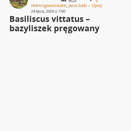
9624
0
Hełmogwanowate
,
Jaszczurki – Opisy
24 lipca, 2026 o 7:00
Basiliscus vittatus –
bazyliszek pręgowany