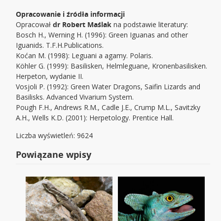
Opracowanie i źródła informacji
Opracował
dr Robert Maślak
na podstawie literatury:
Bosch H., Werning H. (1996): Green Iguanas and other
Iguanids. T.F.H.Publications.
Koćan M. (1998): Leguani a agamy. Polaris.
Köhler G. (1999): Basilisken, Helmleguane, Kronenbasilisken.
Herpeton, wydanie II.
Vosjoli P. (1992): Green Water Dragons, Saifin Lizards and
Basilisks. Advanced Vivarium System.
Pough F.H., Andrews R.M., Cadle J.E., Crump M.L., Savitzky
A.H., Wells K.D. (2001): Herpetology. Prentice Hall.
Liczba wyświetleń: 9624
Powiązane wpisy