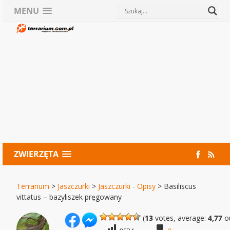
MENU
ZWIERZĘTA
Terrarium
>
Jaszczurki
>
Jaszczurki - Opisy
>
Basiliscus
vittatus – bazyliszek pręgowany
(
13
votes, average:
4,77
ou