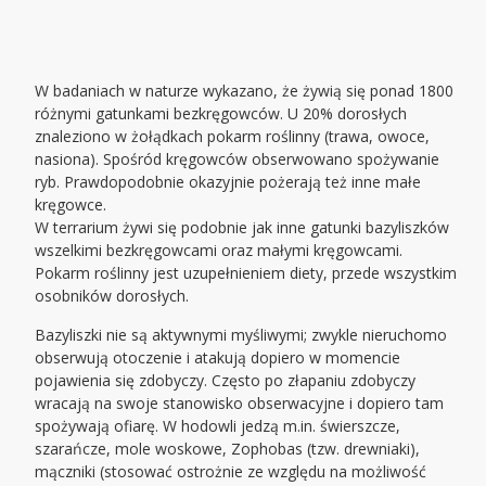
W badaniach w naturze wykazano, że żywią się ponad 1800
różnymi gatunkami bezkręgowców. U 20% dorosłych
znaleziono w żołądkach pokarm roślinny (trawa, owoce,
nasiona). Spośród kręgowców obserwowano spożywanie
ryb. Prawdopodobnie okazyjnie pożerają też inne małe
kręgowce.
W terrarium żywi się podobnie jak inne gatunki bazyliszków
wszelkimi bezkręgowcami oraz małymi kręgowcami.
Pokarm roślinny jest uzupełnieniem diety, przede wszystkim
osobników dorosłych.
Bazyliszki nie są aktywnymi myśliwymi; zwykle nieruchomo
obserwują otoczenie i atakują dopiero w momencie
pojawienia się zdobyczy. Często po złapaniu zdobyczy
wracają na swoje stanowisko obserwacyjne i dopiero tam
spożywają ofiarę. W hodowli jedzą m.in. świerszcze,
szarańcze, mole woskowe, Zophobas (tzw. drewniaki),
mączniki (stosować ostrożnie ze względu na możliwość