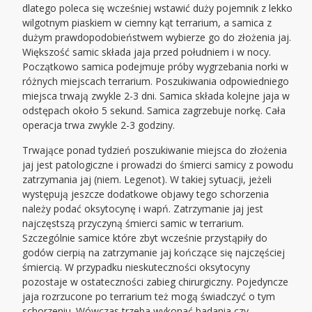
dlatego poleca się wcześniej wstawić duży pojemnik z lekko
wilgotnym piaskiem w ciemny kąt terrarium, a samica z
dużym prawdopodobieństwem wybierze go do złożenia jaj.
Większość samic składa jaja przed południem i w nocy.
Początkowo samica podejmuje próby wygrzebania norki w
różnych miejscach terrarium. Poszukiwania odpowiedniego
miejsca trwają zwykle 2-3 dni. Samica składa kolejne jaja w
odstępach około 5 sekund. Samica zagrzebuje norkę. Cała
operacja trwa zwykle 2-3 godziny.
Trwające ponad tydzień poszukiwanie miejsca do złożenia
jaj jest patologiczne i prowadzi do śmierci samicy z powodu
zatrzymania jaj (niem. Legenot). W takiej sytuacji, jeżeli
występują jeszcze dodatkowe objawy tego schorzenia
należy podać oksytocynę i wapń. Zatrzymanie jaj jest
najczęstszą przyczyną śmierci samic w terrarium.
Szczególnie samice które zbyt wcześnie przystąpiły do
godów cierpią na zatrzymanie jaj kończące się najczęściej
śmiercią. W przypadku nieskuteczności oksytocyny
pozostaje w ostateczności zabieg chirurgiczny. Pojedyncze
jaja rozrzucone po terrarium też mogą świadczyć o tym
schorzeniu. Wówczas trzeba wykonać badania czy