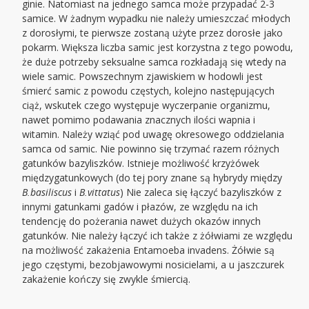
ginie. Natomiast na jednego samca może przypadać 2-3
samice. W żadnym wypadku nie należy umieszczać młodych
z dorosłymi, te pierwsze zostaną użyte przez dorosłe jako
pokarm. Większa liczba samic jest korzystna z tego powodu,
że duże potrzeby seksualne samca rozkładają się wtedy na
wiele samic. Powszechnym zjawiskiem w hodowli jest
śmierć samic z powodu częstych, kolejno następujących
ciąż, wskutek czego występuje wyczerpanie organizmu,
nawet pomimo podawania znacznych ilości wapnia i
witamin. Należy wziąć pod uwagę okresowego oddzielania
samca od samic. Nie powinno się trzymać razem różnych
gatunków bazyliszków. Istnieje możliwość krzyżówek
międzygatunkowych (do tej pory znane są hybrydy między
B.basiliscus
i
B.vittatus
) Nie zaleca się łączyć bazyliszków z
innymi gatunkami gadów i płazów, ze względu na ich
tendencję do pożerania nawet dużych okazów innych
gatunków. Nie należy łączyć ich także z żółwiami ze względu
na możliwość zakażenia Entamoeba invadens. Żółwie są
jego częstymi, bezobjawowymi nosicielami, a u jaszczurek
zakażenie kończy się zwykle śmiercią.