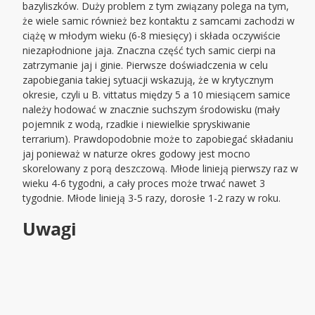
bazyliszków. Duży problem z tym związany polega na tym,
że wiele samic również bez kontaktu z samcami zachodzi w
ciążę w młodym wieku (6-8 miesięcy) i składa oczywiście
niezapłodnione jaja. Znaczna część tych samic cierpi na
zatrzymanie jaj i ginie. Pierwsze doświadczenia w celu
zapobiegania takiej sytuacji wskazują, że w krytycznym
okresie, czyli u B. vittatus między 5 a 10 miesiącem samice
należy hodować w znacznie suchszym środowisku (mały
pojemnik z wodą, rzadkie i niewielkie spryskiwanie
terrarium). Prawdopodobnie może to zapobiegać składaniu
jaj ponieważ w naturze okres godowy jest mocno
skorelowany z porą deszczową. Młode linieją pierwszy raz w
wieku 4-6 tygodni, a cały proces może trwać nawet 3
tygodnie. Młode linieją 3-5 razy, dorosłe 1-2 razy w roku.
Uwagi