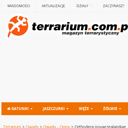
WIADOMOŚCI
AKTUALIZACJE
DZIAŁY
ZACZYNASZ?
GATUNKI
JASZCZURKI
WĘŻE
ŻÓŁWIE
Terrarium
>
Owady
>
Owady - Opisy
>
Orthodera novaezealandiae