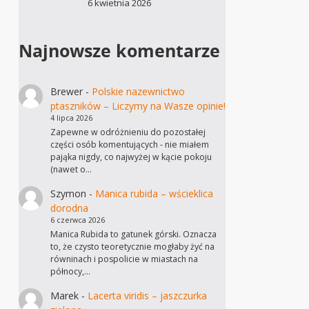
6 kwietnia 2026
Najnowsze komentarze
Brewer
-
Polskie nazewnictwo
ptaszników – Liczymy na Wasze opinie!
4 lipca 2026
Zapewne w odróżnieniu do pozostałej
części osób komentujących - nie miałem
pająka nigdy, co najwyżej w kącie pokoju
(nawet o…
Szymon
-
Manica rubida – wścieklica
dorodna
6 czerwca 2026
Manica Rubida to gatunek górski. Oznacza
to, że czysto teoretycznie mogłaby żyć na
równinach i pospolicie w miastach na
północy,…
Marek
-
Lacerta viridis – jaszczurka