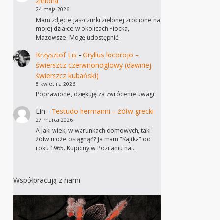
zielona
24 maja 2026
Mam zdjęcie jaszczurki zielonej zrobione na
mojej działce w okolicach Płocka,
Mazowsze. Mogę udostępnić.
Krzysztof Lis
-
Gryllus locorojo –
świerszcz czerwnonogłowy (dawniej
świerszcz kubański)
8 kwietnia 2026
Poprawione, dziękuję za zwrócenie uwagi.
Lin
-
Testudo hermanni – żółw grecki
27 marca 2026
A jaki wiek, w warunkach domowych, taki
żółw może osiągnąć? Ja mam "Kajtka" od
roku 1965. Kupiony w Poznaniu na…
Współpracują z nami