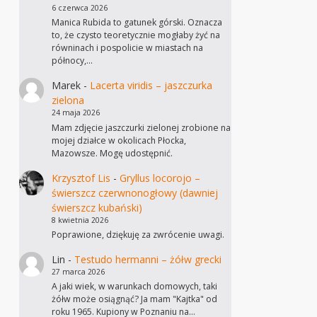
6 czerwca 2026
Manica Rubida to gatunek górski. Oznacza
to, że czysto teoretycznie mogłaby żyć na
równinach i pospolicie w miastach na
północy,…
Marek
-
Lacerta viridis – jaszczurka
zielona
24 maja 2026
Mam zdjęcie jaszczurki zielonej zrobione na
mojej działce w okolicach Płocka,
Mazowsze. Mogę udostępnić.
Krzysztof Lis
-
Gryllus locorojo –
świerszcz czerwnonogłowy (dawniej
świerszcz kubański)
8 kwietnia 2026
Poprawione, dziękuję za zwrócenie uwagi.
Lin
-
Testudo hermanni – żółw grecki
27 marca 2026
A jaki wiek, w warunkach domowych, taki
żółw może osiągnąć? Ja mam "Kajtka" od
roku 1965. Kupiony w Poznaniu na…