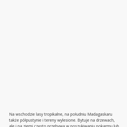
Na wschodzie lasy tropikalne, na południu Madagaskaru
także półpustynie i tereny wylesione. Bytuje na drzewach,
ale i na ziemi często przebywa w poszukiwaniu pokarmu lub