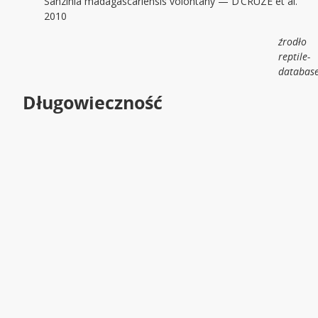
Sanzinia madagascariensis volontany — D’CRUZE et al.
2010
źrodło
reptile-
database
Długowieczność