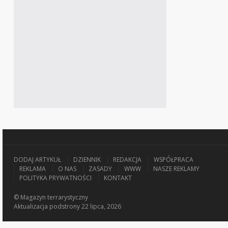
DODAJ ARTYKUŁ
DZIENNIK
REDAKCJA
WSPÓŁPRACA
REKLAMA
O NAS
ZASADY
WWW
NASZE REKLAMY
POLITYKA PRYWATNOŚCI
KONTAKT
© Magazyn terrarystyczny
Aktualizacja
podstrony 22 lipca, 2026