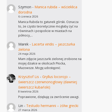
Szymon
-
Manica rubida – wścieklica
dorodna
6 czerwca 2026
Manica Rubida to gatunek górski. Oznacza
to, że czysto teoretycznie mogłaby żyć na
równinach i pospolicie w miastach na
północy,…
Marek
-
Lacerta viridis – jaszczurka
zielona
24 maja 2026
Mam zdjęcie jaszczurki zielonej zrobione na
mojej działce w okolicach Płocka,
Mazowsze. Mogę udostępnić.
Krzysztof Lis
-
Gryllus locorojo –
świerszcz czerwnonogłowy (dawniej
świerszcz kubański)
8 kwietnia 2026
Poprawione, dziękuję za zwrócenie uwagi.
Lin
-
Testudo hermanni – żółw grecki
27 marca 2026