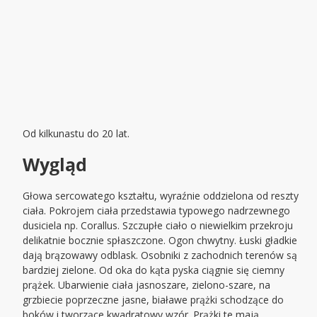
Od kilkunastu do 20 lat.
Wygląd
Głowa sercowatego kształtu, wyraźnie oddzielona od reszty
ciała. Pokrojem ciała przedstawia typowego nadrzewnego
dusiciela np. Corallus. Szczupłe ciało o niewielkim przekroju
delikatnie bocznie spłaszczone. Ogon chwytny. Łuski gładkie
dają brązowawy odblask. Osobniki z zachodnich terenów są
bardziej zielone. Od oka do kąta pyska ciągnie się ciemny
prążek. Ubarwienie ciała jasnoszare, zielono-szare, na
grzbiecie poprzeczne jasne, białawe prążki schodzące do
boków i tworzące kwadratowy wzór. Prążki te mają