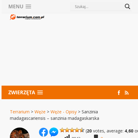
MENU
ZWIERZĘTA
Terrarium
>
Węże
>
Węże - Opisy
>
Sanzinia
madagascariensis – sanzinia madagaskarska
(
20
votes, average:
4,60
ou