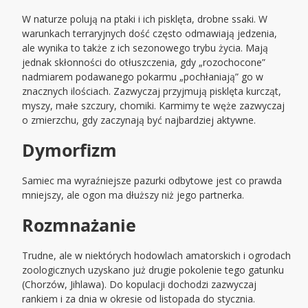
W naturze polują na ptaki i ich pisklęta, drobne ssaki. W
warunkach terraryjnych dość często odmawiają jedzenia,
ale wynika to także z ich sezonowego trybu życia. Mają
jednak skłonności do otłuszczenia, gdy „rozochocone”
nadmiarem podawanego pokarmu „pochłaniają” go w
znacznych ilościach. Zazwyczaj przyjmują pisklęta kurcząt,
myszy, małe szczury, chomiki. Karmimy te węże zazwyczaj
o zmierzchu, gdy zaczynają być najbardziej aktywne.
Dymorfizm
Samiec ma wyraźniejsze pazurki odbytowe jest co prawda
mniejszy, ale ogon ma dłuższy niż jego partnerka.
Rozmnażanie
Trudne, ale w niektórych hodowlach amatorskich i ogrodach
zoologicznych uzyskano już drugie pokolenie tego gatunku
(Chorzów, Jihlawa). Do kopulacji dochodzi zazwyczaj
rankiem i za dnia w okresie od listopada do stycznia.