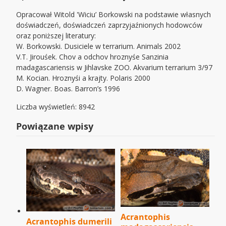
Opracował Witold 'Wiciu’ Borkowski na podstawie własnych
doświadczeń, doświadczeń zaprzyjaźnionych hodowców
oraz poniższej literatury:
W. Borkowski. Dusiciele w terrarium. Animals 2002
V.T. Jirouśek. Chov a odchov hroznyśe Sanzinia
madagascariensis w Jihlavske ZOO. Akvarium terrarium 3/97
M. Kocian. Hroznyśi a krajty. Polaris 2000
D. Wagner. Boas. Barron’s 1996
Liczba wyświetleń: 8942
Powiązane wpisy
Acrantophis
Acrantophis dumerili