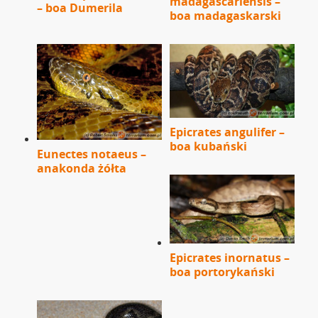
madagascariensis –
– boa Dumerila
boa madagaskarski
Epicrates angulifer –
boa kubański
Eunectes notaeus –
anakonda żółta
Epicrates inornatus –
boa portorykański