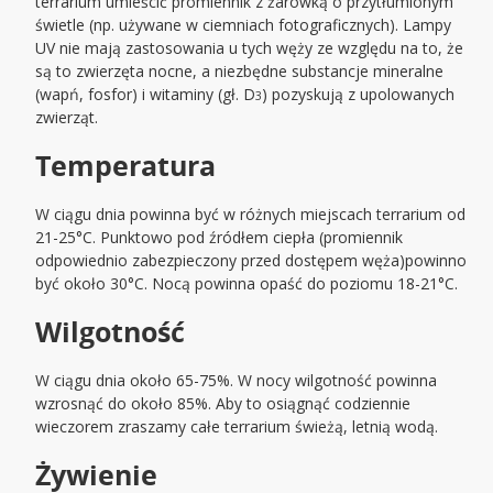
terrarium umieścić promiennik z żarówką o przytłumionym
świetle (np. używane w ciemniach fotograficznych). Lampy
UV nie mają zastosowania u tych węży ze względu na to, że
są to zwierzęta nocne, a niezbędne substancje mineralne
(wapń, fosfor) i witaminy (gł. D
) pozyskują z upolowanych
3
zwierząt.
Temperatura
W ciągu dnia powinna być w różnych miejscach terrarium od
21-25°C. Punktowo pod źródłem ciepła (promiennik
odpowiednio zabezpieczony przed dostępem węża)powinno
być około 30°C. Nocą powinna opaść do poziomu 18-21°C.
Wilgotność
W ciągu dnia około 65-75%. W nocy wilgotność powinna
wzrosnąć do około 85%. Aby to osiągnąć codziennie
wieczorem zraszamy całe terrarium świeżą, letnią wodą.
Żywienie