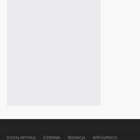
DODAJ ARTYKUŁ
DZIENNIK
REDAKCJA
WSPÓŁPRACA