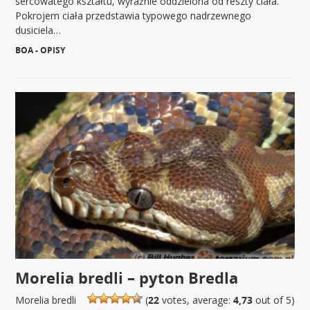
sercowatego kształtu, wyraźnie oddzielona od reszty ciała.
Pokrojem ciała przedstawia typowego nadrzewnego
dusiciela…
BOA - OPISY
|
Morelia bredli – pyton Bredla
Morelia bredli
(
22
votes, average:
4,73
out of 5)