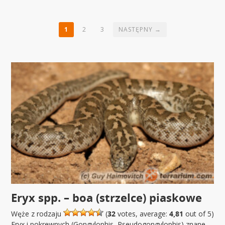
1
2
3
NASTĘPNY →
Eryx spp. – boa (strzelce) piaskowe
Węże z rodzaju
(
32
votes, average:
4,81
out of 5)
Eryx i pokrewnych (Gongylophis, Pseudogongylophis) znane