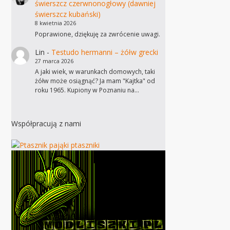
świerszcz czerwnonogłowy (dawniej
świerszcz kubański)
8 kwietnia 2026
Poprawione, dziękuję za zwrócenie uwagi.
Lin
-
Testudo hermanni – żółw grecki
27 marca 2026
A jaki wiek, w warunkach domowych, taki
żółw może osiągnąć? Ja mam "Kajtka" od
roku 1965. Kupiony w Poznaniu na…
Współpracują z nami