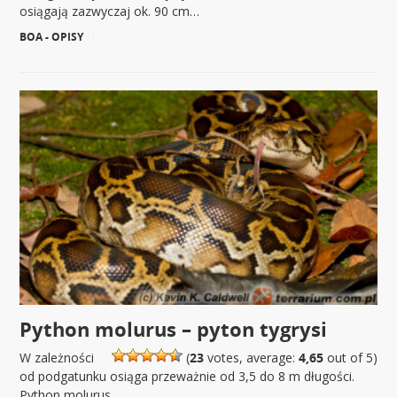
osiągają zazwyczaj ok. 90 cm…
BOA - OPISY
|
Python molurus – pyton tygrysi
W zależności
(
23
votes, average:
4,65
out of 5)
od podgatunku osiąga przeważnie od 3,5 do 8 m długości.
Python molurus…