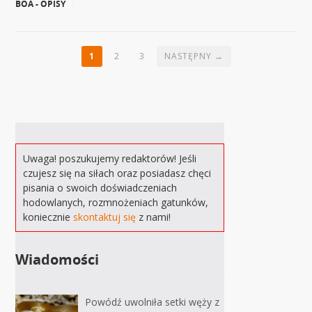
BOA - OPISY
|
1
2
3
NASTĘPNY →
Uwaga! poszukujemy redaktorów! Jeśli
czujesz się na siłach oraz posiadasz chęci
pisania o swoich doświadczeniach
hodowlanych, rozmnożeniach gatunków,
koniecznie
skontaktuj się
z nami!
Wiadomości
Powódź uwolniła setki węży z