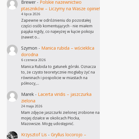
Brewer
-
Polskie nazewnictwo
ptaszników – Liczymy na Wasze opinie!
4 lipca 2026
Zapewne w odróżnieniu do pozostałej
części osób komentujących - nie miałem
pająka nigdy, co najwyżej w kącie pokoju
(nawet o…
Szymon
-
Manica rubida – wścieklica
dorodna
6 czerwca 2026
Manica Rubida to gatunek górski. Oznacza
to, że czysto teoretycznie mogłaby żyć na
równinach i pospolicie w miastach na
północy,…
Marek
-
Lacerta viridis – jaszczurka
zielona
24 maja 2026
Mam zdjęcie jaszczurki zielonej zrobione na
mojej działce w okolicach Płocka,
Mazowsze. Mogę udostępnić.
Krzysztof Lis
-
Gryllus locorojo –