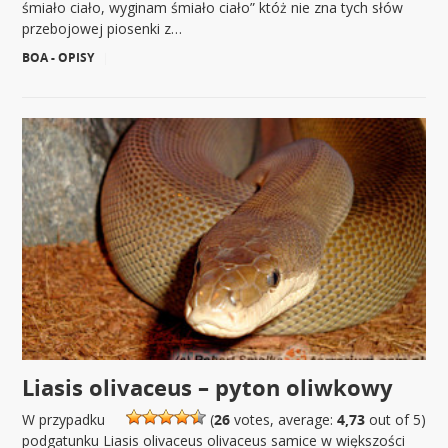
śmiało ciało, wyginam śmiało ciało” któż nie zna tych słów
przebojowej piosenki z…
BOA - OPISY
|
Liasis olivaceus – pyton oliwkowy
W przypadku
(
26
votes, average:
4,73
out of 5)
podgatunku Liasis olivaceus olivaceus samice w większości