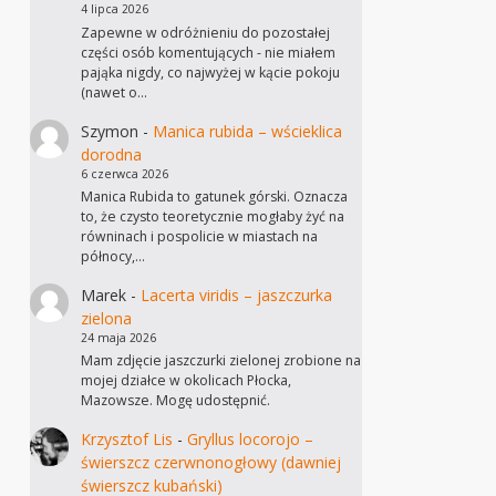
4 lipca 2026
Zapewne w odróżnieniu do pozostałej
części osób komentujących - nie miałem
pająka nigdy, co najwyżej w kącie pokoju
(nawet o…
Szymon
-
Manica rubida – wścieklica
dorodna
6 czerwca 2026
Manica Rubida to gatunek górski. Oznacza
to, że czysto teoretycznie mogłaby żyć na
równinach i pospolicie w miastach na
północy,…
Marek
-
Lacerta viridis – jaszczurka
zielona
24 maja 2026
Mam zdjęcie jaszczurki zielonej zrobione na
mojej działce w okolicach Płocka,
Mazowsze. Mogę udostępnić.
Krzysztof Lis
-
Gryllus locorojo –
świerszcz czerwnonogłowy (dawniej
świerszcz kubański)