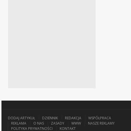
DODAJ ARTYKUŁ
DZIENNIK
REDAKCJA
WSPÓŁPRACA
REKLAMA
O NAS
ZASADY
WWW
NASZE REKLAMY
POLITYKA PRYWATNOŚCI
KONTAKT