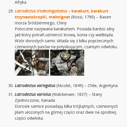
Afryka
Latrodectus tredecimguttatus
– k
arakurt
,
karakurt
trzynastokropki
,
malmignat
(Rossi, 1790) – Basen
morza Śródziemnego, Chiny
Potocznie nazywana karakurtem. Posiada bardzo silny
jad który potrafi uśmiercić krowę, konia czy wielbłąda.
Wzór dorosłych samic składa się z kilku poprzecznych
czerwonych pasów na połyskującym, czarnym odwłoku.
Latrodectus variegatus
(Nicolet, 1849) – Chile, Argentyna
Latrodectus variolus
(Walckenaer, 1837) – Stany
Zjednoczone, Kanada
Dorosłe samice posiadają kilka trójkątnych, czerwonych
plam ułożonych na górnej części oraz dwie na spodniej
części odwłoka.