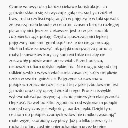
Czarne wdowy robią bardzo ciekawe konstrukcje. Ich
gniazdo składa się zazwyczaj z gałązek, suchych źdźbeł
traw, mchu czy liści wplątanych w pajęczynę w taki sposób,
że tworzą mała kopułę w centrum czasem bardzo rozległej
plątaniny nici. Jeszcze ciekawsze jest to w jaki sposób
Latrodectus spp.
poluję. Często spuszczają nici lepkiej
pajęczyny nad sam grunt bądź też je do niego mocują.
Można także zauważyć jak pająki obciążają za pomocą
małych kawałków kory czy kamieni takie nici aby nie
zostawały podwiewane przez wiatr. Przechodząca,
nieuważna ofiara dotyka lepkiej nici. Nie mogąc się od niej
odkleić szybko wzywa właściciela zasadzki, który cierpliwie
czeka w swoim gnieździe. Pajęczyna stosowana w
pułapkach znacznie różni się od tej z jakiej zbudowane jest
gniazdo oraz cały oprzęd wokół niego. Prócz niezwykłej
wytrzymałości pajęczynę tą cechuję niezwykła elastyczność
i lepkość. Nawet po kilku tygodniach od wykonania pułapki
oprzęd cały czas jest wilgotny i bardzo lepki. Dzięki tym
cechom do pułapek czarnych wdów nie rzadko „wpadają”
małe węże, skorpiony czy płazy. Już po kilku pierwszych
ruchach ofiary zostaje unieruchamiana przez kolejne