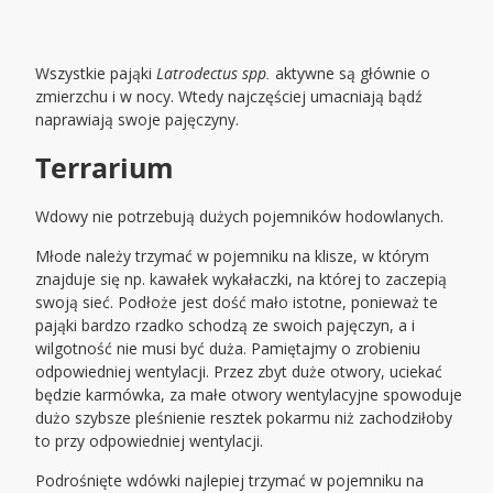
Wszystkie pająki
Latrodectus spp.
aktywne są głównie o
zmierzchu i w nocy. Wtedy najczęściej umacniają bądź
naprawiają swoje pajęczyny.
Terrarium
Wdowy nie potrzebują dużych pojemników hodowlanych.
Młode należy trzymać w pojemniku na klisze, w którym
znajduje się np. kawałek wykałaczki, na której to zaczepią
swoją sieć. Podłoże jest dość mało istotne, ponieważ te
pająki bardzo rzadko schodzą ze swoich pajęczyn, a i
wilgotność nie musi być duża. Pamiętajmy o zrobieniu
odpowiedniej wentylacji. Przez zbyt duże otwory, uciekać
będzie karmówka, za małe otwory wentylacyjne spowoduje
dużo szybsze pleśnienie resztek pokarmu niż zachodziłoby
to przy odpowiedniej wentylacji.
Podrośnięte wdówki najlepiej trzymać w pojemniku na