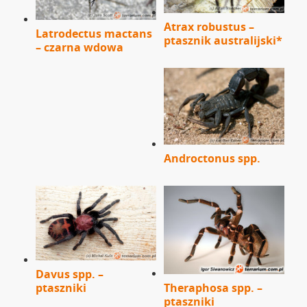
Atrax robustus –
Latrodectus mactans
ptasznik australijski*
– czarna wdowa
Androctonus spp.
Davus spp. –
ptaszniki
Theraphosa spp. –
ptaszniki