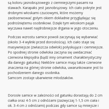
są koloru jasnobrązowego z ciemniejszymi pasami na
stawach. Karapaks jest jasnobrązowy. Ich ciało pokryte jest
drobnymi włoskami czuciowymi, które możemy
zaobserwować gołym okiem dokładnie przyglądając się
podrośniętemu osobnikowi. Dzięki tym włoskom pająk
wyczuwa nawet najdrobniejsze drgania w jego otoczeniu.
Podczas wzrostu samice powoli zaczynają się wybarwiać
(około 3-4 wylinki przed dorosłością). Ich ciało staje się
masywniejsze (zwłaszcza odwłok) połyskujące i ciemniejsze.
Po spodniej stronie odwłoka zaczyna się uwidaczniać
czerwona klepsydra (bądź inny ornament charakterystyczny
dla danego gatunku) Niektóre samice mają także czerwone
znaczenia na górnej stronie odwłoka, uwarunkowane jest to
pochodzeniem danego osobnika.
Samcom zostaje ubarwienie młodziaków.
Dorosłe samice w zależności od gatunku dorastają do 2 cm
ciałka oraz 4-5 cm z odnóżami (zazwyczaj 1-1,5 cm ciała i
ok. 3-4 cm z odnóżami) podczas gdy samce są mniejsze i