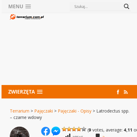
MENU
ZWIERZĘTA
Terrarium
>
Pajęczaki
>
Pajęczaki - Opisy
>
Latrodectus spp.
– czarne wdowy
(
9
votes, average:
4,11
ou