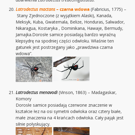
Latrodectus mactans
– czarna wdowa
(Fabricius, 1775) –
Stany Zjednoczone (z wyjątkiem Alaski), Kanada,
Meksyk, Kuba, Gwatemala, Belize, Honduras, Salwador,
Nikaragua, Kostaryka , Dominikana, Hawaje, Bermudy,
Jamajka.Dorosłe samice posiadają bardzo wyraźną
klepsydrę na spodniej części odwłoku. Właśnie ten
gatunek jest postrzegany jako „prawdziwa czarna
wdowa”.
Latrodectus menavodi
(Vinson, 1863) – Madagaskar,
Komory
Dorosłe samice posiadają czerwone znaczenie w
kształcie łez na osi symetrii odwłoka oraz cztery białe,
małe znaczenia na 4 krańcach odwłoka. Cały pająk jest
silnie połyskujący.