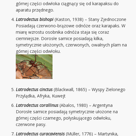
górnej części odwłoka ciągnący się od karapaksu do
aparatu przędnego.
Latrodectus bishopi
(Kaston, 1938) – Stany Zjednoczone
Posiadają czerwono-brązowe odnóże oraz karapaks. W
miarę wzrostu osobnika odnóża staja się coraz
ciemniejsze. Dorosłe samice posiadają kilka,
symetrycznie ułożonych, czerwonych, owalnych plam na
górnej części odwłoku.
Latrodectus cinctus
(Blackwall, 1865) – Wyspy Zielonego
Przylądka, Afryka, Kuwejt
Latrodectus corallinus
(Abalos, 1980) – Argentyna
Dorosłe samice posiadają symetrycznie ułożone na
górnej części czarnego, połyskującego odwłoku,
czerwone pasy.
Latrodectus curacaviensis
(Müller, 1776) – Martynika,