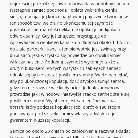
najczęściej po krótkiej chwili odpowiada w podobny sposób.
Następnie samiec podchodzi i oplata wybrankę cienką
siecią, mocując jej końce na głównej pajęczynie tworząc w
ten sposób tzw. welon. Po ukończeniu tej czynności
poszukuje spermatoteki delikatnie opukując pedipalpami
odwłok samicy. Gdy już znajdzie, przystępuje do
wprowadzenia cienkiego kanaliku o długości około 1-1,5 cm,
do ciała partnerki. Kanalik ten pierwotnie jest zwinięty przy
bulbusach. Jeśli wszystko się powiedzie po chwili samiec
wtłacza nasienie. Podobną czynność wykonuje także z
drugim bulbusem. Po tych wszystkich zabiegach samiec
oddala się by nie zostać posiłkiem samicy. Warto pamiętać,
aby po ukończonej kopulacji, dość szybko usunąć samca,
gdyż ten nie zawsze wie kiedy uciec. Jednak zarówno w
przyrodzie jak i w hodowli niezwykle rzadko samiec staje się
posiłkiem samicy. Wyjątkiem jest samiec
Latrodectus
hasselti
który podczas kopulacji robi obrót o 180 stopni
podsuwając pod szczęki samicy własny odwłok co jest
gwarantem dłuższej kopulacji.
Samica po około 20 dniach od zapłodnienia zaczyna składać
kokony, których zazwyczaj jest kilkanaście. Po niecałym