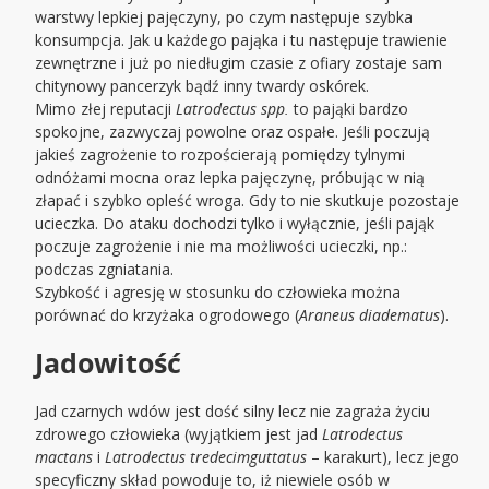
warstwy lepkiej pajęczyny, po czym następuje szybka
konsumpcja. Jak u każdego pająka i tu następuje trawienie
zewnętrzne i już po niedługim czasie z ofiary zostaje sam
chitynowy pancerzyk bądź inny twardy oskórek.
Mimo złej reputacji
Latrodectus spp.
to pająki bardzo
spokojne, zazwyczaj powolne oraz ospałe. Jeśli poczują
jakieś zagrożenie to rozpościerają pomiędzy tylnymi
odnóżami mocna oraz lepka pajęczynę, próbując w nią
złapać i szybko opleść wroga. Gdy to nie skutkuje pozostaje
ucieczka. Do ataku dochodzi tylko i wyłącznie, jeśli pająk
poczuje zagrożenie i nie ma możliwości ucieczki, np.:
podczas zgniatania.
Szybkość i agresję w stosunku do człowieka można
porównać do krzyżaka ogrodowego (
Araneus diadematus
).
Jadowitość
Jad czarnych wdów jest dość silny lecz nie zagraża życiu
zdrowego człowieka (wyjątkiem jest jad
Latrodectus
mactans
i
Latrodectus tredecimguttatus
– karakurt), lecz jego
specyficzny skład powoduje to, iż niewiele osób w