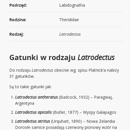
Podrząd:
Labidognatha
Rodzina:
Therididae
Rodzaj:
Latrodectus
Gatunki w rodzaju
Latrodectus
Do rodzaju
Latrodectus
obecnie wg. spisu Platnick’a należy
31 gatunków.
Są to takie gatunki jak:
Latrodectus antheratus
(Badcock, 1932) – Paragwaj,
Argentyna
Latrodectus apicalis
(Butler, 1877) – Wyspy Galapagos
Latrodectus atritus
(Urquhart, 1890) – Nowa Zelandia
Dorosłe samice posiadają czerwony pionowy wzór na