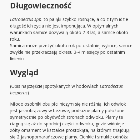
Długowieczność
Latrodectus spp.
to pająki szybko rosnące, a co z tym idzie
długość ich życia nie jest imponująca. W optymalnych
warunkach samice dożywają około 2-3 lat, a samce około
roku.
Samica może przeżyć około rok po ostatniej wylince, samce
zwykle nie przekraczają okresu 3-4 miesięcy po ostatnim
linieniu.
Wygląd
(Opis najczęściej spotykanych w hodowlach
Latrodectus
hesperus
)
Młode osobniki obu płci niczym się nie różnią. Ich odwłok
jest jasnobrązowy w beżowe, podłużne plamy położone
symetrycznie po obydwóch stronach odwłoku. Plamy te
ciągną się aż do spodniej części odwłoku, gdzie widnieje
żółty ornament w kształcie prostokąta, na którym znajdują
się 2 jasnopomarańczowe plamy. Cienkie i smukłe odnóża