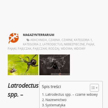
MAGAZYNTERRARIUM
|
ARACHNIDA
,
CZARNA
,
CZARNE
,
KATEGORIA 1
,
KATEGORIA 2
,
LATRODECTUS
,
NIEBEZPIECZNE
,
PAJĄK
,
PAJĄKI
,
PAJĘCZAK
,
PAJĘCZAKI
,
RODZAJ
,
WDOWA
,
WDOWY
Latrodectus
Spis treści
spp.
–
Latrodectus spp. – czarne wdowy
Nazewnictwo
Systematyka