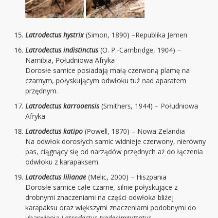
Latrodectus hystrix
(Simon, 1890) –Republika Jemen
Latrodectus indistinctus
(O. P.-Cambridge, 1904) –
Namibia, Południowa Afryka
Dorosłe samice posiadają małą czerwoną plamę na
czarnym, połyskującym odwłoku tuż nad aparatem
przędnym.
Latrodectus karrooensis
(Smithers, 1944) – Południowa
Afryka
Latrodectus katipo
(Powell, 1870) – Nowa Zelandia
Na odwłok dorosłych samic widnieje czerwony, nierówny
pas, ciągnący się od narządów przędnych aż do łączenia
odwłoku z karapaksem.
Latrodectus lilianae
(Melic, 2000) – Hiszpania
Dorosłe samice całe czarne, silnie połyskujące z
drobnymi znaczeniami na części odwłoka bliżej
karapaksu oraz większymi znaczeniami podobnymi do
ubarwienia
Latrodectus tredecimguttatus
.