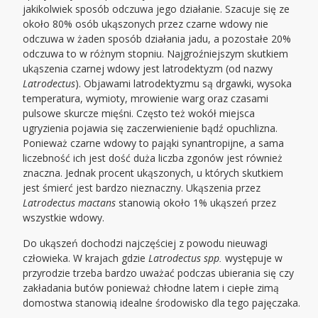
jakikolwiek sposób odczuwa jego działanie. Szacuje się ze
około 80% osób ukąszonych przez czarne wdowy nie
odczuwa w żaden sposób działania jadu, a pozostałe 20%
odczuwa to w różnym stopniu. Najgroźniejszym skutkiem
ukąszenia czarnej wdowy jest latrodektyzm (od nazwy
Latrodectus
). Objawami latrodektyzmu są drgawki, wysoka
temperatura, wymioty, mrowienie warg oraz czasami
pulsowe skurcze mięśni. Często też wokół miejsca
ugryzienia pojawia się zaczerwienienie bądź opuchlizna.
Ponieważ czarne wdowy to pająki synantropijne, a sama
liczebność ich jest dość duża liczba zgonów jest również
znaczna. Jednak procent ukąszonych, u których skutkiem
jest śmierć jest bardzo nieznaczny. Ukąszenia przez
Latrodectus mactans
stanowią około 1% ukąszeń przez
wszystkie wdowy.
Do ukąszeń dochodzi najczęściej z powodu nieuwagi
człowieka. W krajach gdzie
Latrodectus spp.
występuje w
przyrodzie trzeba bardzo uważać podczas ubierania się czy
zakładania butów ponieważ chłodne latem i ciepłe zimą
domostwa stanowią idealne środowisko dla tego pajęczaka.