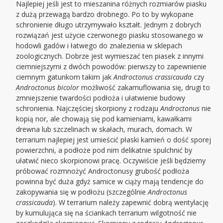
Najlepiej jeśli jest to mieszanina różnych rozmiarów piasku
z dużą przewagą bardzo drobnego. Po to by wykopane
schronienie długo utrzymywało kształt. Jednym z dobrych
rozwiązań jest użycie czerwonego piasku stosowanego w
hodowli gadów i łatwego do znalezienia w sklepach
zoologicznych. Dobrze jest wymieszać ten piasek z innymi
ciemniejszymi z dwóch powodów: pierwszy to zapewnienie
ciemnym gatunkom takim jak
Androctonus crassicauda
czy
Androctonus bicolor
możliwość zakamuflowania się, drugi to
zmniejszenie twardości podłoża i ułatwienie budowy
schronienia. Najczęściej skorpiony z rodzaju
Androctonus
nie
kopią nor, ale chowają się pod kamieniami, kawałkami
drewna lub szczelinach w skałach, murach, domach. W
terrarium najlepiej jest umieścić płaski kamień o dość sporej
powierzchni, a podłoże pod nim delikatnie spulchnić by
ułatwić nieco skorpionowi pracę. Oczywiście jeśli będziemy
próbować rozmnożyć Androctonusy grubość podłoża
powinna być duża gdyż samice w ciąży mają tendencje do
zakopywania się w podłożu (szczególnie
Androctonus
crassicauda
). W terrarium należy zapewnić dobrą wentylację
by kumulująca się na ściankach terrarium wilgotność nie