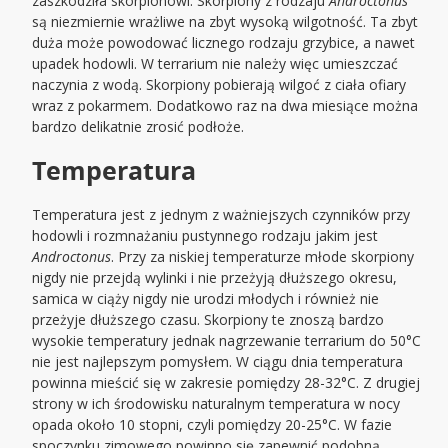
zaszkodziła skorpionowi. Skorpiony z rodzaju
Androctonus
są niezmiernie wrażliwe na zbyt wysoką wilgotność. Ta zbyt
duża może powodować licznego rodzaju grzybice, a nawet
upadek hodowli. W terrarium nie należy więc umieszczać
naczynia z wodą. Skorpiony pobierają wilgoć z ciała ofiary
wraz z pokarmem. Dodatkowo raz na dwa miesiące można
bardzo delikatnie zrosić podłoże.
Temperatura
Temperatura jest z jednym z ważniejszych czynników przy
hodowli i rozmnażaniu pustynnego rodzaju jakim jest
Androctonus
. Przy za niskiej temperaturze młode skorpiony
nigdy nie przejdą wylinki i nie przeżyją dłuższego okresu,
samica w ciąży nigdy nie urodzi młodych i również nie
przeżyje dłuższego czasu. Skorpiony te znoszą bardzo
wysokie temperatury jednak nagrzewanie terrarium do 50°C
nie jest najlepszym pomysłem. W ciągu dnia temperatura
powinna mieścić się w zakresie pomiędzy 28-32°C. Z drugiej
strony w ich środowisku naturalnym temperatura w nocy
opada około 10 stopni, czyli pomiędzy 20-25°C. W fazie
spoczynku zimowego powinno się zapewnić podobną