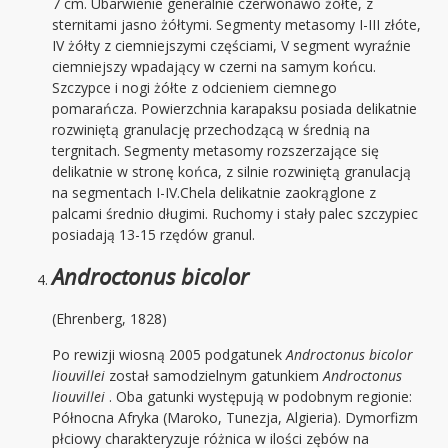
7 cm. Ubarwienie generalnie czerwonawo żółte, z
sternitami jasno żółtymi. Segmenty metasomy I-III złóte,
IV żółty z ciemniejszymi częściami, V segment wyraźnie
ciemniejszy wpadający w czerni na samym końcu.
Szczypce i nogi żółte z odcieniem ciemnego
pomarańcza. Powierzchnia karapaksu posiada delikatnie
rozwiniętą granulację przechodzącą w średnią na
tergnitach. Segmenty metasomy rozszerzające się
delikatnie w stronę końca, z silnie rozwiniętą granulacją
na segmentach I-IV.Chela delikatnie zaokrąglone z
palcami średnio długimi. Ruchomy i stały palec szczypiec
posiadają 13-15 rzędów granul.
Androctonus bicolor
(Ehrenberg, 1828)
Po rewizji wiosną 2005 podgatunek
Androctonus bicolor
liouvillei
został samodzielnym gatunkiem
Androctonus
liouvillei
. Oba gatunki występują w podobnym regionie:
Północna Afryka (Maroko, Tunezja, Algieria). Dymorfizm
płciowy charakteryzuje różnica w ilości zębów na