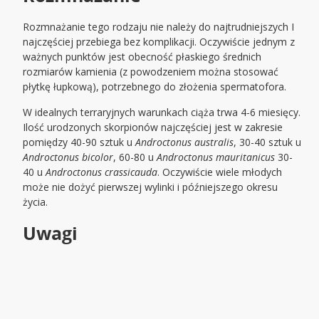
Rozmnażanie tego rodzaju nie należy do najtrudniejszych I
najczęściej przebiega bez komplikacji. Oczywiście jednym z
ważnych punktów jest obecność płaskiego średnich
rozmiarów kamienia (z powodzeniem można stosować
płytkę łupkową), potrzebnego do złożenia spermatofora.
W idealnych terraryjnych warunkach ciąża trwa 4-6 miesięcy.
Ilość urodzonych skorpionów najczęściej jest w zakresie
pomiędzy 40-90 sztuk u
Androctonus australis
, 30-40 sztuk u
Androctonus bicolor
, 60-80 u
Androctonus mauritanicus
30-
40 u
Androctonus crassicauda
. Oczywiście wiele młodych
może nie dożyć pierwszej wylinki i późniejszego okresu
życia.
Uwagi