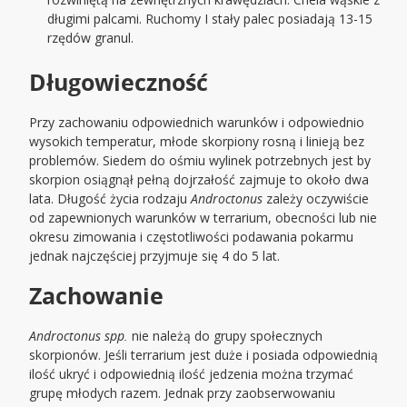
długimi palcami. Ruchomy I stały palec posiadają 13-15
rzędów granul.
Długowieczność
Przy zachowaniu odpowiednich warunków i odpowiednio
wysokich temperatur, młode skorpiony rosną i linieją bez
problemów. Siedem do ośmiu wylinek potrzebnych jest by
skorpion osiągnął pełną dojrzałość zajmuje to około dwa
lata. Długość życia rodzaju
Androctonus
zależy oczywiście
od zapewnionych warunków w terrarium, obecności lub nie
okresu zimowania i częstotliwości podawania pokarmu
jednak najczęściej przyjmuje się 4 do 5 lat.
Zachowanie
Androctonus spp.
nie należą do grupy społecznych
skorpionów. Jeśli terrarium jest duże i posiada odpowiednią
ilość ukryć i odpowiednią ilość jedzenia można trzymać
grupę młodych razem. Jednak przy zaobserwowaniu