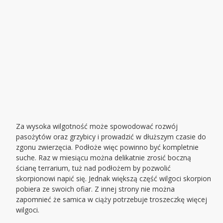
Za wysoka wilgotność może spowodować rozwój
pasożytów oraz grzybicy i prowadzić w dłuższym czasie do
zgonu zwierzęcia. Podłoże więc powinno być kompletnie
suche. Raz w miesiącu można delikatnie zrosić boczną
ścianę terrarium, tuż nad podłożem by pozwolić
skorpionowi napić się. Jednak większą część wilgoci skorpion
pobiera ze swoich ofiar. Z innej strony nie można
zapomnieć że samica w ciąży potrzebuje troszeczkę więcej
wilgoci.