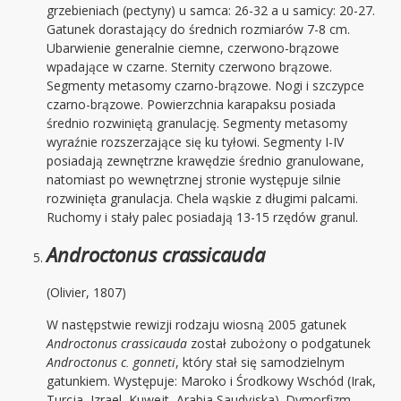
grzebieniach (pectyny) u samca: 26-32 a u samicy: 20-27.
Gatunek dorastający do średnich rozmiarów 7-8 cm.
Ubarwienie generalnie ciemne, czerwono-brązowe
wpadające w czarne. Sternity czerwono brązowe.
Segmenty metasomy czarno-brązowe. Nogi i szczypce
czarno-brązowe. Powierzchnia karapaksu posiada
średnio rozwiniętą granulację. Segmenty metasomy
wyraźnie rozszerzające się ku tyłowi. Segmenty I-IV
posiadają zewnętrzne krawędzie średnio granulowane,
natomiast po wewnętrznej stronie występuje silnie
rozwinięta granulacja. Chela wąskie z długimi palcami.
Ruchomy i stały palec posiadają 13-15 rzędów granul.
Androctonus crassicauda
(Olivier, 1807)
W następstwie rewizji rodzaju wiosną 2005 gatunek
Androctonus crassicauda
został zubożony o podgatunek
Androctonus c. gonneti
, który stał się samodzielnym
gatunkiem. Występuje: Maroko i Środkowy Wschód (Irak,
Turcja, Izrael, Kuwejt, Arabia Saudyjska). Dymorfizm