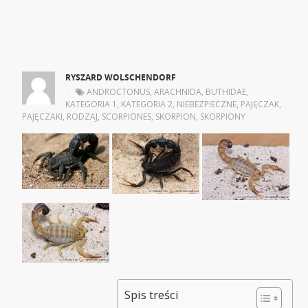
RYSZARD WOLSCHENDORF
|
ANDROCTONUS
,
ARACHNIDA
,
BUTHIDAE
,
KATEGORIA 1
,
KATEGORIA 2
,
NIEBEZPIECZNE
,
PAJĘCZAK
,
PAJĘCZAKI
,
RODZAJ
,
SCORPIONES
,
SKORPION
,
SKORPIONY
Spis treści