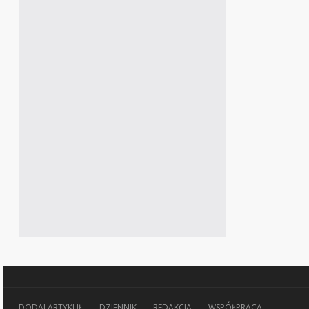
DODAJ ARTYKUŁ
DZIENNIK
REDAKCJA
WSPÓŁPRACA