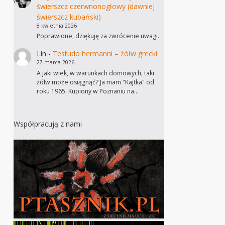
świerszcz czerwnonogłowy (dawniej
świerszcz kubański)
8 kwietnia 2026
Poprawione, dziękuję za zwrócenie uwagi.
Lin
-
Testudo hermanni – żółw grecki
27 marca 2026
A jaki wiek, w warunkach domowych, taki
żółw może osiągnąć? Ja mam "Kajtka" od
roku 1965. Kupiony w Poznaniu na…
Współpracują z nami