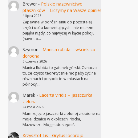
Brewer
-
Polskie nazewnictwo
ptaszników – Liczymy na Wasze opinie!
4 lipca 2026
Zapewne w odróżnieniu do pozostałej
części osób komentujących - nie miałem
pająka nigdy, co najwyżej w kącie pokoju
(nawet o…
Szymon
-
Manica rubida – wścieklica
dorodna
6 czerwca 2026
Manica Rubida to gatunek górski. Oznacza
to, że czysto teoretycznie mogłaby żyć na
równinach i pospolicie w miastach na
północy,…
Marek
-
Lacerta viridis – jaszczurka
zielona
24 maja 2026
Mam zdjęcie jaszczurki zielonej zrobione na
mojej działce w okolicach Płocka,
Mazowsze. Mogę udostępnić.
Krzysztof Lis
-
Gryllus locorojo –