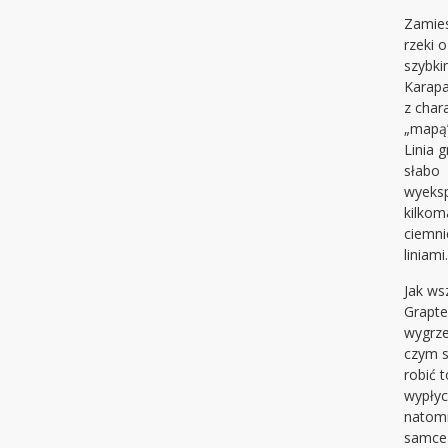
Zamies
rzeki 
szybki
Karapa
z char
„mapą”
Linia g
słabo
wyeks
kilkom
ciemni
liniami
Jak ws
Grapte
wygrze
czym 
robić 
wypłyc
natomi
samce