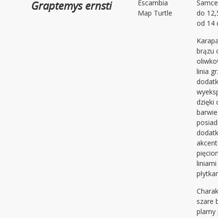
Graptemys ernsti
Escambia
Samce
Map Turtle
do 12,
od 14 
Karapa
brązu 
oliwko
linia g
dodat
wyeks
dzięki
barwie
posiad
dodat
akcen
pięcio
liniam
płytka
Charak
szare 
plamy