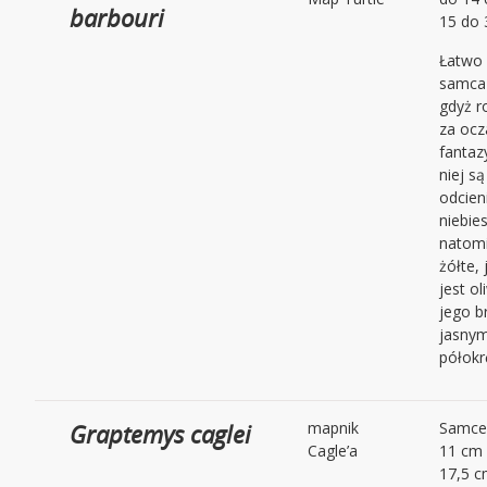
barbouri
15 do 
Łatwo 
samca
gdyż r
za oc
fantaz
niej są
odcie
niebie
natomi
żółte, 
jest o
jego b
jasnym
półokr
Graptemys caglei
mapnik
Samce 
Cagle’a
11 cm 
17,5 c