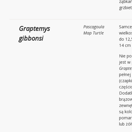
ząbka
grzbie
Graptemys
Pascagoula
Samce
Map Turtle
wielko
gibbonsi
do 12,
14 cm
Nie po
jest w
Grapte
pełnej
(czapki
części
Dodat
brązow
zewnęt
są kol
pomar
lub żó