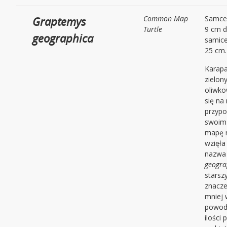
Graptemys
Common Map
Samce 
Turtle
9 cm d
geographica
samice
25 cm.
Karapa
zielony
oliwko
się na 
przyp
swoim
mapę r
wzięła
nazw
geogra
starsz
znacz
mniej 
powod
ilości 