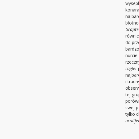
wysepk
konara
najbar
błotno
Grapt
równie
do pr
bardzo
nurcie
rzecz
caglei
j
najbar
i trud
obserw
tej gru
porów
swej p
tylko 
oculife