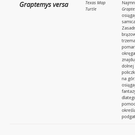
Graptemys versa
Texas Map
Najmni
Turtle
Grapt
osiąg
samic
Zasadn
brązow
trzema
pomar
okręg
znajdu
dolnej
policz
na gór
osiąga
fantaz
dlateg
pomoc
określ
podgat