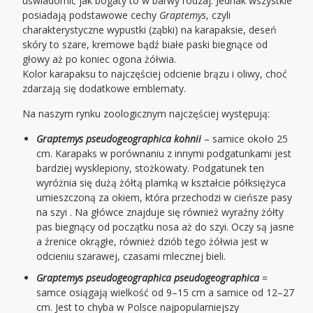
uświadomić jak bogaty to w barwy rodzaj. Jednak wszystkie
posiadają podstawowe cechy
Graptemys
, czyli
charakterystyczne wypustki (ząbki) na karapaksie, deseń
skóry to szare, kremowe bądź białe paski biegnące od
głowy aż po koniec ogona żółwia.
Kolor karapaksu to najczęściej odcienie brązu i oliwy, choć
zdarzają się dodatkowe emblematy.
Na naszym rynku zoologicznym najczęściej występują:
Graptemys pseudogeographica kohnii
– samice około 25
cm. Karapaks w porównaniu z innymi podgatunkami jest
bardziej wysklepiony, stożkowaty. Podgatunek ten
wyróżnia się dużą żółtą plamką w kształcie półksiężyca
umieszczoną za okiem, która przechodzi w cieńsze pasy
na szyi . Na główce znajduje się również wyraźny żółty
pas biegnący od początku nosa aż do szyi. Oczy są jasne
a źrenice okrągłe, również dziób tego żółwia jest w
odcieniu szarawej, czasami mlecznej bieli.
Graptemys pseudogeographica pseudogeographica
=
samce osiągają wielkość od 9–15 cm a samice od 12–27
cm. Jest to chyba w Polsce najpopularniejszy