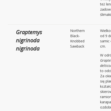
też len
zadowo
ślimak
Graptemys
Northern
Wielk
Black-
od 9 d
nigrinoda
Knobbed
samic 
Sawback
cm.
nigrinoda
W odró
Grapte
deltico
to odc
Za oki
się pl
kształc
skiero
ramion
karapa
ozdobi