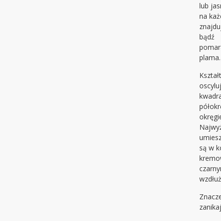
lub ja
na każ
znajdu
bądź
pomar
plama.
Kształ
oscylu
kwadr
półokr
okręgi
Najwy
umiesz
są w k
kremo
czarn
wzdłu
Znacze
zanika