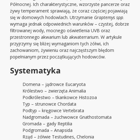
Północnej. Ich charakterystyczne, wzorzyste pancerze oraz
żywy temperament sprawiają, że coraz częściej pojawiają
się w domowych hodowlach. Utrzymanie
Graptemys spp.
wymaga jednak odpowiednich warunków – czystej, dobrze
filtrowanej wody, mocnego oświetlenia UVB oraz
przestronnego akwarium lub akwaterrarium. W artykule
przyjrzymy się bliżej wymaganiom tych żółwi, ich
zachowaniom, żywieniu oraz najczęstszym błędom
popełnianym przez początkujących hodowców.
Systematyka
Domena – jądrowce Eucaryota
Królestwo – zwierzęta Animalia
Podkrólestwo – tkankowce Histozoa
Typ – strunowce Chordata
Podtyp – kręgowce Vertebrata
Nadgromada – żuchwowce Gnathostomata
Gromada – gady Reptilia
Podgromada – Anapsida
Rząd – żółwie Testudines, Chelonia