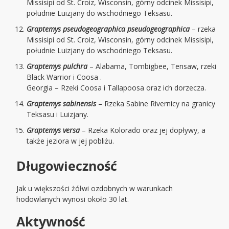
Missisipi od St. Croiz, Wisconsin, górny odcinek Missisipi,
południe Luizjany do wschodniego Teksasu.
Graptemys pseudogeographica pseudogeographica
– rzeka
Missisipi od St. Croiz, Wisconsin, górny odcinek Missisipi,
południe Luizjany do wschodniego Teksasu.
Graptemys pulchra
– Alabama, Tombigbee, Tensaw, rzeki
Black Warrior i Coosa .
Georgia – Rzeki Coosa i Tallapoosa oraz ich dorzecza.
Graptemys sabinensis
– Rzeka Sabine Rivernicy na granicy
Teksasu i Luizjany.
Graptemys versa
– Rzeka Kolorado oraz jej dopływy, a
także jeziora w jej pobliżu.
Długowieczność
Jak u większości żółwi ozdobnych w warunkach
hodowlanych wynosi około 30 lat.
Aktywność