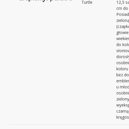
Turtle
12,5 s
cm do
Posiad
zielon
(czapk
głowie
wiekie
do kol
słonio
dorosł
osobn
kolor
bez d
emble
u mło
osobni
zielony
wyeks
czarną
kręgos