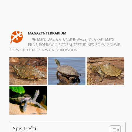
MAGAZYNTERRARIUM
|
EMYDIDAE
,
GATUNEK INWAZYJNY
,
GRAPTEMYS
,
PILNE
,
POPRAWIĆ
,
RODZAJ
,
TESTUDINES
,
ŻÓŁW
,
ŻÓŁWIE
,
ŻÓŁWIE BŁOTNE
,
ŻÓŁWIE SŁODKOWODNE
Spis treści