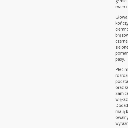
grzbiet
mało u
Głowa,
kończy
ciemn
brązo
czarne
zielon
pomar
pasy.
Płeć 
rozróż
podsta
oraz ks
Samice
więks
Dodat
mają b
owalny
wyraźn