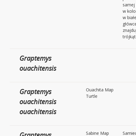
samej 
w kolo
w biał
główce
znajdu
trójką
Graptemys
ouachitensis
Graptemys
Ouachita Map
Turtle
ouachitensis
ouachitensis
Graptemys
Sabine Map
Samiec