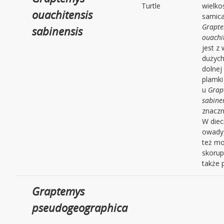
Turtle
wielko
ouachitensis
samica
Grapt
sabinensis
ouachi
jest z
dużych
dolnej
plamki
u
Grap
sabine
znaczn
W diec
owady,
też m
skorupi
także 
Graptemys
pseudogeographica