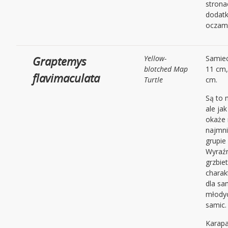
strona
dodat
oczami
Graptemys
Yellow-
Samiec
blotched Map
11 cm,
flavimaculata
Turtle
cm.
Są to 
ale jak
okaże 
najmni
grupie
Wyraź
grzbiet
charak
dla sa
młodyc
samic.
Karapa