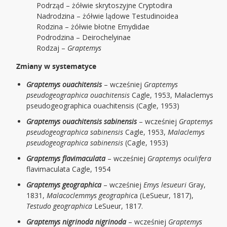
Podrząd – żółwie skrytoszyjne Cryptodira
Nadrodzina – żółwie lądowe Testudinoidea
Rodzina – żółwie błotne Emydidae
Podrodzina – Deirochelyinae
Rodzaj –
Graptemys
Zmiany w systematyce
Graptemys ouachitensis
– wcześniej
Graptemys
pseudogeographica ouachitensis
Cagle, 1953, Malaclemys
pseudogeographica ouachitensis (Cagle, 1953)
Graptemys ouachitensis sabinensis
– wcześniej
Graptemys
pseudogeographica sabinensis
Cagle, 1953,
Malaclemys
pseudogeographica sabinensis
(Cagle, 1953)
Graptemys flavimaculata
– wcześniej
Graptemys oculifera
flavimaculata Cagle, 1954
Graptemys geographica
– wcześniej
Emys lesueuri
Gray,
1831,
Malacoclemmys geographic
a (LeSueur, 1817),
Testudo geographica
LeSueur, 1817.
Graptemys nigrinoda nigrinoda
– wcześniej
Graptemys