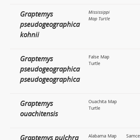
Graptemys
Mississippi
Map Turtle
pseudogeographica
kohnii
Graptemys
False Map
Turtle
pseudogeographica
pseudogeographica
Graptemys
Ouachita Map
Turtle
ouachitensis
Graptemys pulchra
Alabama Map
Samce