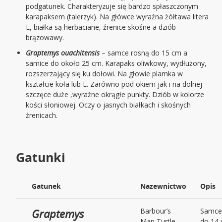
podgatunek. Charakteryzuje się bardzo spłaszczonym
karapaksem (talerzyk). Na główce wyraźna żółtawa litera
L, białka są herbaciane, źrenice skośne a dziób
brązowawy.
Graptemys ouachitensis
– samce rosną do 15 cm a
samice do około 25 cm. Karapaks oliwkowy, wydłużony,
rozszerzający się ku dołowi. Na głowie plamka w
kształcie koła lub L. Zarówno pod okiem jak i na dolnej
szczęce duże ,wyraźne okrągłe punkty. Dziób w kolorze
kości słoniowej. Oczy o jasnych białkach i skośnych
źrenicach.
Gatunki
Gatunek
Nazewnictwo
Opis
Graptemys
Barbour’s
Samce
Map Turtle
do 14 