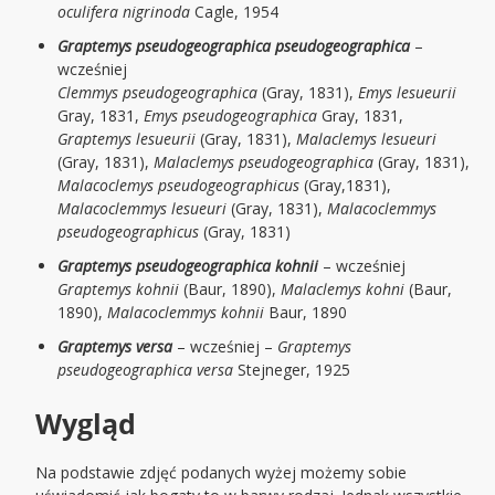
oculifera nigrinoda
Cagle, 1954
Graptemys pseudogeographica pseudogeographica
–
wcześniej
Clemmys pseudogeographica
(Gray, 1831),
Emys lesueurii
Gray, 1831,
Emys pseudogeographica
Gray, 1831,
Graptemys lesueurii
(Gray, 1831),
Malaclemys lesueuri
(Gray, 1831),
Malaclemys pseudogeographica
(Gray, 1831),
Malacoclemys pseudogeographicus
(Gray,1831),
Malacoclemmys lesueuri
(Gray, 1831),
Malacoclemmys
pseudogeographicus
(Gray, 1831)
Graptemys pseudogeographica kohnii
– wcześniej
Graptemys kohnii
(Baur, 1890),
Malaclemys kohni
(Baur,
1890),
Malacoclemmys kohnii
Baur, 1890
Graptemys versa
– wcześniej –
Graptemys
pseudogeographica versa
Stejneger, 1925
Wygląd
Na podstawie zdjęć podanych wyżej możemy sobie