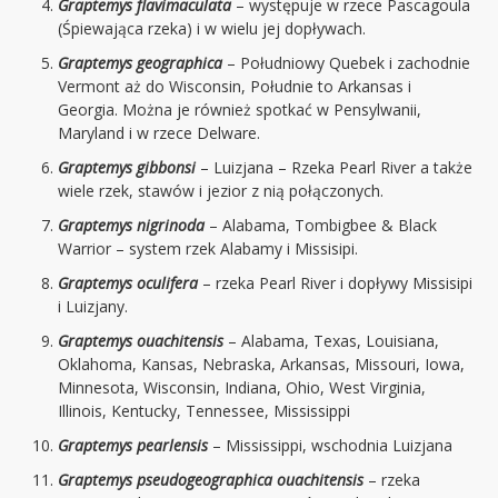
Graptemys flavimaculata
– występuje w rzece Pascagoula
(Śpiewająca rzeka) i w wielu jej dopływach.
Graptemys geographica
– Południowy Quebek i zachodnie
Vermont aż do Wisconsin, Południe to Arkansas i
Georgia. Można je również spotkać w Pensylwanii,
Maryland i w rzece Delware.
Graptemys gibbonsi
– Luizjana – Rzeka Pearl River a także
wiele rzek, stawów i jezior z nią połączonych.
Graptemys nigrinoda
– Alabama, Tombigbee & Black
Warrior – system rzek Alabamy i Missisipi.
Graptemys oculifera
– rzeka Pearl River i dopływy Missisipi
i Luizjany.
Graptemys ouachitensis
– Alabama, Texas, Louisiana,
Oklahoma, Kansas, Nebraska, Arkansas, Missouri, Iowa,
Minnesota, Wisconsin, Indiana, Ohio, West Virginia,
Illinois, Kentucky, Tennessee, Mississippi
Graptemys pearlensis
– Mississippi, wschodnia Luizjana
Graptemys pseudogeographica ouachitensis
– rzeka