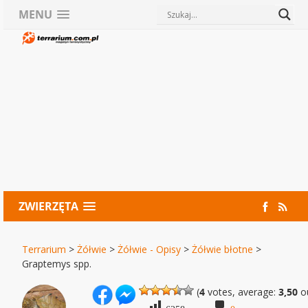
MENU
ZWIERZĘTA
Terrarium
>
Żółwie
>
Żółwie - Opisy
>
Żółwie błotne
>
Graptemys spp.
(
4
votes, average:
3,50
ou