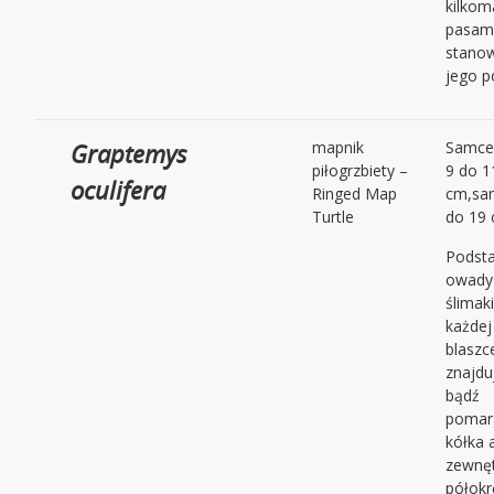
kilko
pasami
stanow
jego p
Graptemys
mapnik
Samce 
piłogrzbiety –
9 do 1
oculifera
Ringed Map
cm,sam
Turtle
do 19 
Podsta
owady 
ślimaki
każdej
blaszc
znajdu
bądź
pomar
kółka 
zewnęt
półokr