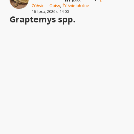
6258
0
Żółwie – Opisy
,
Żółwie błotne
16 lipca, 2026 o 14:00
Graptemys spp.