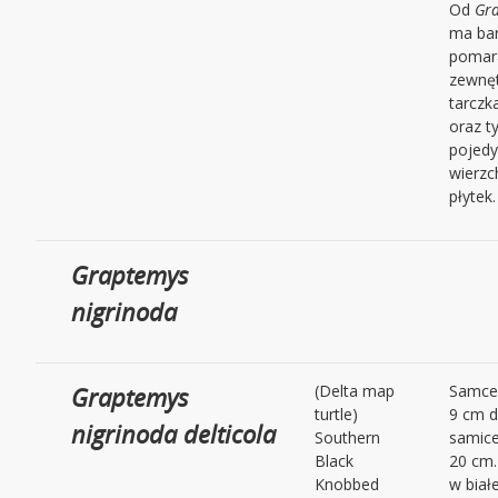
Od
Gra
ma bar
pomar
zewnę
tarczk
oraz t
pojedy
wierzc
płytek.
Graptemys
nigrinoda
Graptemys
(Delta map
Samce 
turtle)
9 cm d
nigrinoda delticola
Southern
samic
Black
20 cm.
Knobbed
w biał