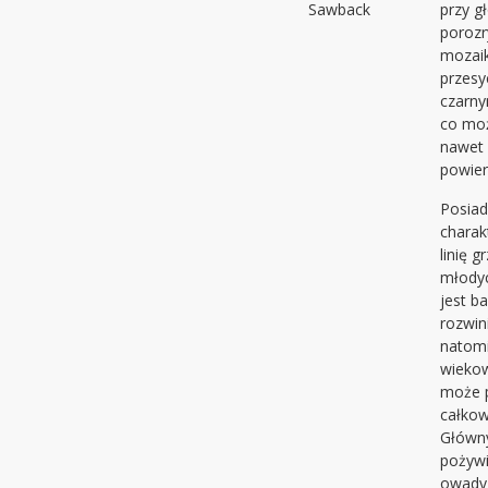
Sawback
przy g
poroz
mozaik
przesy
czarny
co mo
nawet
powier
Posiad
charak
linię g
młody
jest b
rozwin
natomi
wieko
może 
całkow
Głów
pożyw
owady 