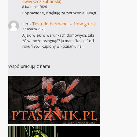
świerszcz kubański)
8 kwietnia 2026
Poprawione, dziękuję za zwrócenie uwagi.
Lin
-
Testudo hermanni – żółw grecki
27 marca 2026
A jaki wiek, w warunkach domowych, taki
żółw może osiągnąć? Ja mam "Kajtka" od
roku 1965. Kupiony w Poznaniu na…
Współpracują z nami