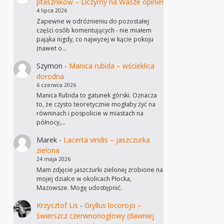
ptaszników – Liczymy na Wasze opinie!
4 lipca 2026
Zapewne w odróżnieniu do pozostałej
części osób komentujących - nie miałem
pająka nigdy, co najwyżej w kącie pokoju
(nawet o…
Szymon
-
Manica rubida – wścieklica
dorodna
6 czerwca 2026
Manica Rubida to gatunek górski. Oznacza
to, że czysto teoretycznie mogłaby żyć na
równinach i pospolicie w miastach na
północy,…
Marek
-
Lacerta viridis – jaszczurka
zielona
24 maja 2026
Mam zdjęcie jaszczurki zielonej zrobione na
mojej działce w okolicach Płocka,
Mazowsze. Mogę udostępnić.
Krzysztof Lis
-
Gryllus locorojo –
świerszcz czerwnonogłowy (dawniej