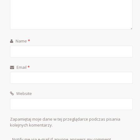
Name
*
Email
*
Website
Zapamiętaj moje dane w tej przeglądarce podczas pisania
kolejnych komentarzy.
Notify me via e-mail if anyone answers my comment.