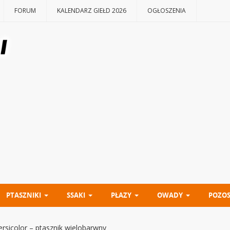
FORUM
KALENDARZ GIEŁD 2026
OGŁOSZENIA
PTASZNIKI
SSAKI
PŁAZY
OWADY
POZOS
versicolor – ptasznik wielobarwny