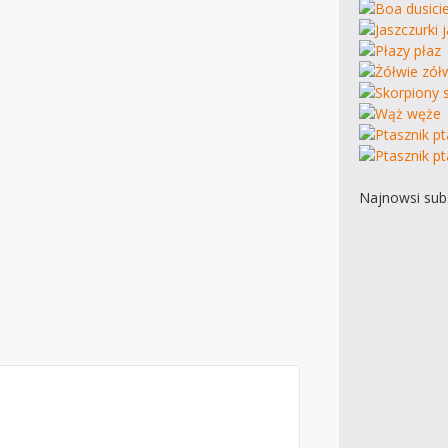
Najnowsi subs