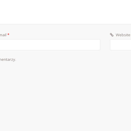
mail
*
Website
mentarzy.