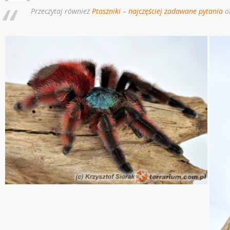
Przeczytaj również
Ptaszniki – najczęściej zadawane pytania
o