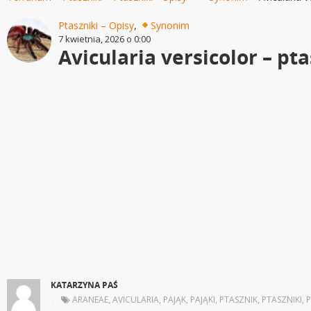
Ptaszniki – Opisy
,
Synonim
7 kwietnia, 2026 o 0:00
Avicularia versicolor – p
KATARZYNA PAŚ
|
ARANEAE
,
AVICULARIA
,
PAJĄK
,
PAJĄKI
,
PTASZNIK
,
PTASZNIKI
,