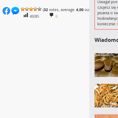
Uwaga! posz
czujesz się 
(
32
votes, average:
4,00
out of 5)
pisania o s
49285
0
hodowlanyc
koniecznie
Wiadomo