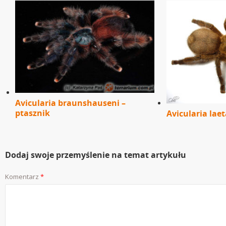
Avicularia braunshauseni –
ptasznik
Avicularia laet
Dodaj swoje przemyślenie na temat artykułu
Komentarz
*