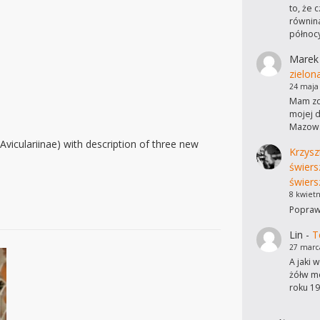
to, że 
równina
północ
Marek
zielon
24 maja
Mam zdj
mojej d
Mazows
Aviculariinae) with description of three new
Krzysz
świers
świers
8 kwietn
Poprawi
Lin
-
T
27 marc
A jaki 
żółw mo
roku 19