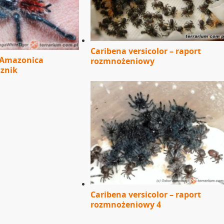
Caribena versicolor – raport
 'Amazonica
rozmnożeniowy
sznik
Caribena versicolor – raport
rozmnożeniowy 4