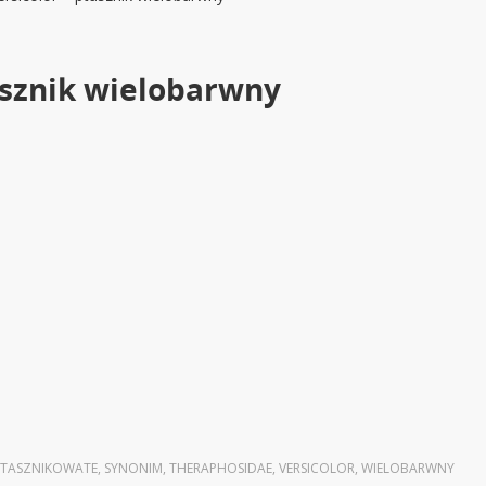
tasznik wielobarwny
PTASZNIKOWATE
,
SYNONIM
,
THERAPHOSIDAE
,
VERSICOLOR
,
WIELOBARWNY