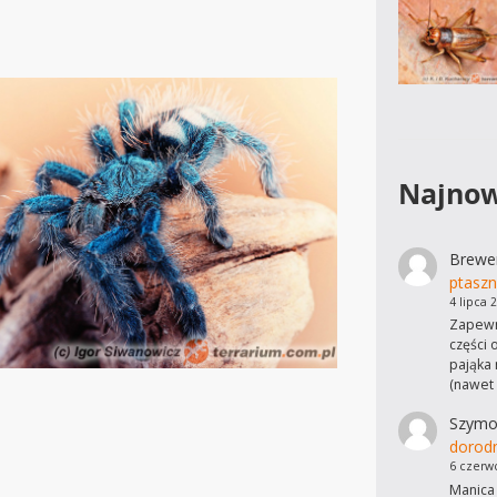
Najnow
Brewe
ptaszn
4 lipca 
Zapewn
części 
pająka 
(nawet
Szymo
dorod
6 czerw
Manica 