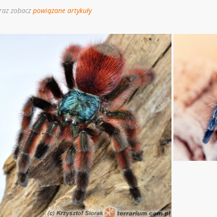
raz zobacz
powiązane artykuły