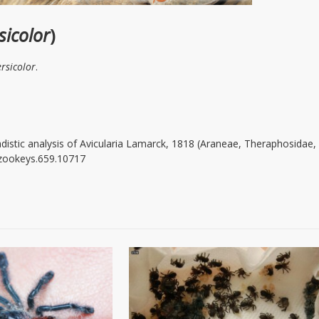
sicolor
)
rsicolor
.
distic analysis of Avicularia Lamarck, 1818 (Araneae, Theraphosidae, 
7/zookeys.659.10717